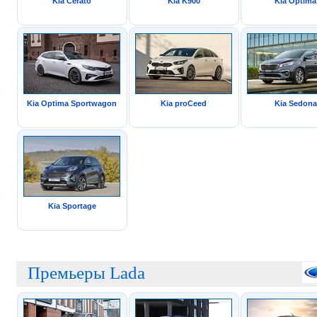
Kia Cerato
Kia K900
Kia Optima
Kia Optima Sportwagon
Kia proCeed
Kia Sedona
Kia Sportage
Премьеры Lada