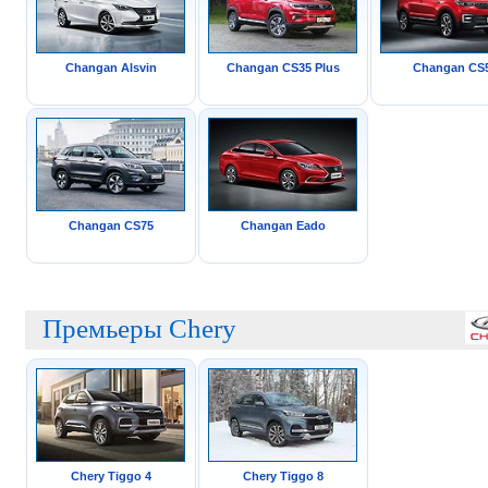
Changan Alsvin
Changan CS35 Plus
Changan CS
Changan CS75
Changan Eado
Премьеры Chery
Chery Tiggo 4
Chery Tiggo 8