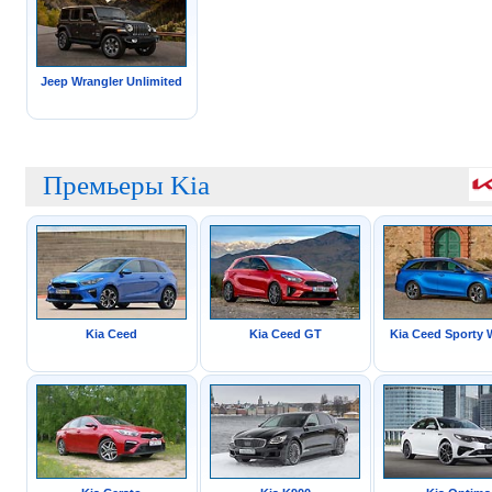
Jeep Wrangler Unlimited
Премьеры Kia
Kia Ceed
Kia Ceed GT
Kia Ceed Sporty