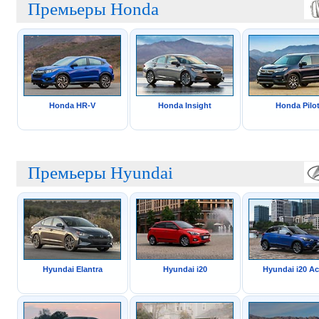
Премьеры Honda
Honda HR-V
Honda Insight
Honda Pilo
Премьеры Hyundai
Hyundai Elantra
Hyundai i20
Hyundai i20 Ac