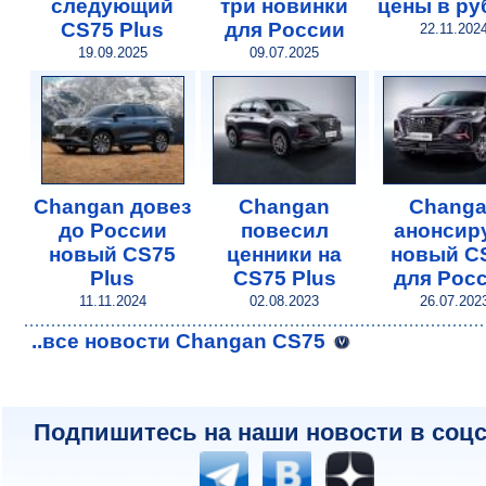
следующий
три новинки
цены в ру
CS75 Plus
для России
22.11.202
19.09.2025
09.07.2025
Changan довез
Changan
Chang
до России
повесил
анонсир
новый CS75
ценники на
новый C
Plus
CS75 Plus
для Рос
11.11.2024
02.08.2023
26.07.202
..все новости Changan CS75
Подпишитесь на наши новости в соцс