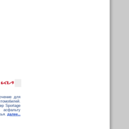
ючение для
омобилей.
ер Sportage
 асфальту
жья.
далее...