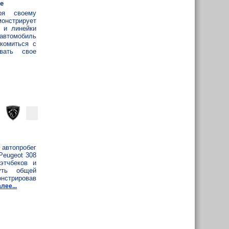
e
ря своему
онстрирует
 и линейки
 автомобиль
комиться с
вать свое
автопробег
Peugeot 308
этчбеков и
уть общей
нстрировав
лее...