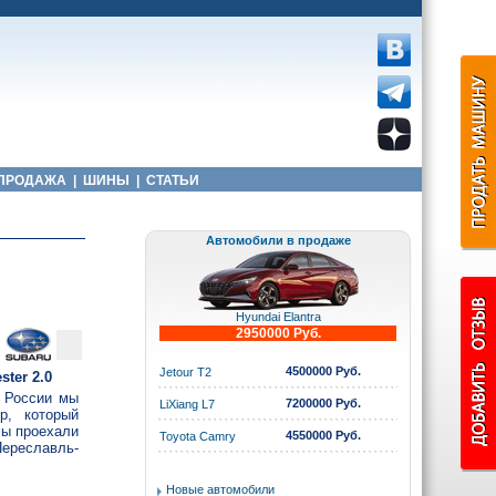
ПРОДАЖА
|
ШИНЫ
|
СТАТЬИ
Автомобили в продаже
Hyundai Elantra
2950000 Руб.
4500000 Руб.
Jetour T2
ter 2.0
а России мы
7200000 Руб.
LiXiang L7
р, который
мы проехали
4550000 Руб.
Toyota Camry
ереславль-
Новые автомобили