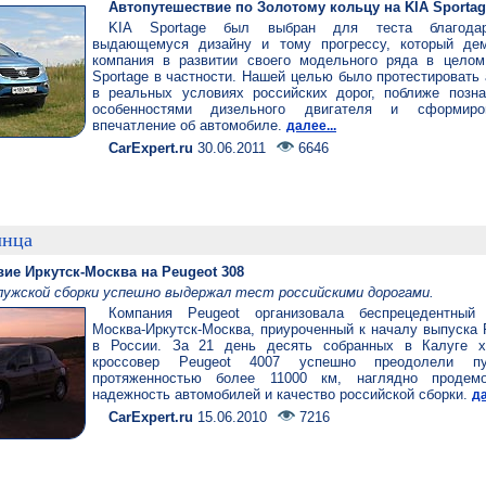
Автопутешествие по Золотому кольцу на KIA Sportag
KIA Sportage был выбран для теста благода
выдающемуся дизайну и тому прогрессу, который дем
компания в развитии своего модельного ряда в целом
Sportage в частности. Нашей целью было протестировать
в реальных условиях российских дорог, поближе позна
особенностями дизельного двигателя и сформиро
впечатление об автомобиле.
далее...
CarExpert.ru
30.06.2011
6646
лнца
ие Иркутск-Москва на Peugeot 308
алужской сборки успешно выдержал тест российскими дорогами.
Компания Peugeot организовала беспрецедентный 
Москва-Иркутск-Москва, приуроченный к началу выпуска 
в России. За 21 день десять собранных в Калуге х
кроссовер Peugeot 4007 успешно преодолели п
протяженностью более 11000 км, наглядно продемо
надежность автомобилей и качество российской сборки.
да
CarExpert.ru
15.06.2010
7216