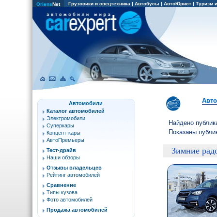
Грузовики и спецтехника
|
Автобусы
|
АвтоЮрист
|
Туризм 
Oriens
Net
Авто
Авт
Автомобили
Каталог автомобилей
Электромобили
Найдено публик
Суперкары
Показаны публи
Концепт-кары
АвтоПремьеры
Зимние рад
Тест-драйв
Наши обзоры
Отзывы владельцев
Рейтинг автомобилей
Сравнение
Типы кузова
Фото автомобилей
Продажа автомобилей