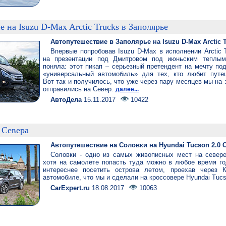
 на Isuzu D-Max Arctic Trucks в Заполярье
Автопутешествие в Заполярье на Isuzu D-Max Arctic 
Впервые попробовав Isuzu D-Max в исполнении Arctic 
на презентации под Дмитровом под июньским теплым
поняла: этот пикап – серьезный претендент на мечту по
«универсальный автомобиль» для тех, кто любит путеш
Вот так и получилось, что уже через пару месяцев мы на 
отправились на Север.
далее...
АвтоДела
15.11.2017
10422
 Севера
Автопутешествие на Соловки на Hyundai Tucson 2.0 
Соловки - одно из самых живописных мест на севере
хотя на самолете попасть туда можно в любое время го
интереснее посетить острова летом, проехав через 
автомобиле, что мы и сделали на кроссовере Hyundai Tuc
CarExpert.ru
18.08.2017
10063