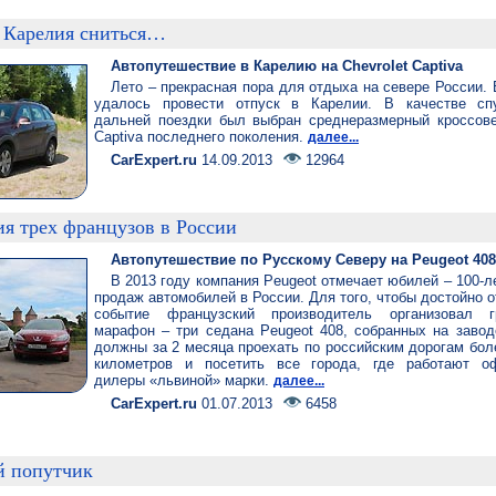
т Карелия сниться…
Автопутешествие в Карелию на Chevrolet Captiva
Лето – прекрасная пора для отдыха на севере России. 
удалось провести отпуск в Карелии. В качестве сп
дальней поездки был выбран среднеразмерный кроссове
Captiva последнего поколения.
далее...
CarExpert.ru
14.09.2013
12964
я трех французов в России
Автопутешествие по Русскому Северу на Peugeot 408
В 2013 году компания Peugeot отмечает юбилей – 100-л
продаж автомобилей в России. Для того, чтобы достойно о
событие французский производитель организовал г
марафон – три седана Peugeot 408, собранных на завод
должны за 2 месяца проехать по российским дорогам бол
километров и посетить все города, где работают о
дилеры «львиной» марки.
далее...
CarExpert.ru
01.07.2013
6458
 попутчик