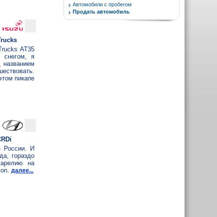
Автомобили с пробегом
Продать автомобиль
Trucks
Trucks AT35
 снегом, я
д названием
ествовать.
этом пикапе
CRDi
 России. И
да, гораздо
Карелию на
son.
далее...