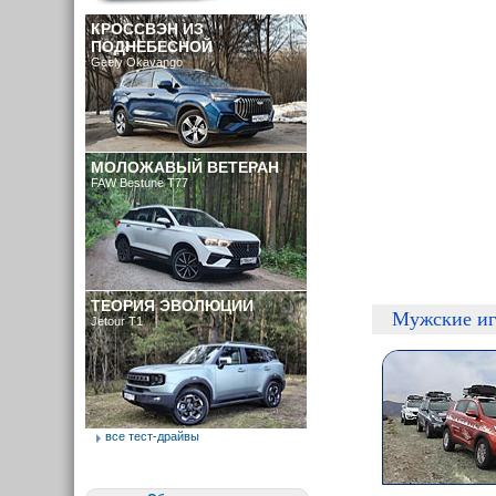
КРОССВЭН ИЗ
ПОДНЕБЕСНОЙ
Geely Okavango
МОЛОЖАВЫЙ ВЕТЕРАН
FAW Bestune T77
ТЕОРИЯ ЭВОЛЮЦИИ
Мужские и
Jetour T1
все тест-драйвы