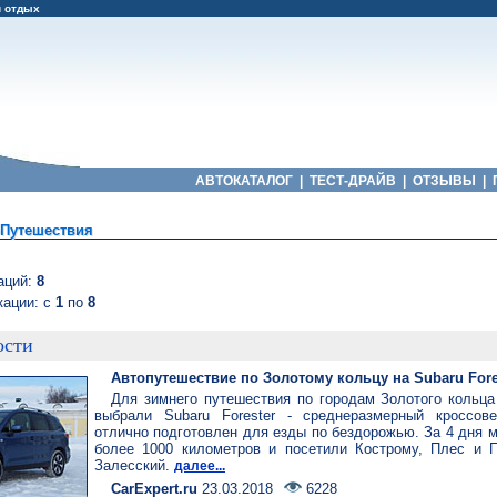
и отдых
АВТОКАТАЛОГ
|
ТЕСТ-ДРАЙВ
|
ОТЗЫВЫ
|
Путешествия
оПутешествия
аций:
8
кации: с
1
по
8
ости
Автопутешествие по Золотому кольцу на Subaru Fores
Для зимнего путешествия по городам Золотого кольц
выбрали Subaru Forester - среднеразмерный кроссове
отлично подготовлен для езды по бездорожью. За 4 дня 
более 1000 километров и посетили Кострому, Плес и П
Залесский.
далее...
CarExpert.ru
23.03.2018
6228