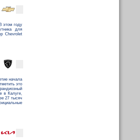
В этом году
утника для
р Chevrolet
етие начала
тметить это
рандиозный
е в Калуге,
ее 27 тысяч
фициальные