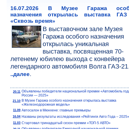
16.07.2026 В Музее Гаража особ
назначения открылась выставка ГАЗ
«Сквозь время»
В выставочном зале Музея
Гаража особого назначения
открылась уникальная
выставка, посвященная 70-
летенему юбилею выхода с конвейера
легендарного автомобиля Волга ГАЗ-21
.
..далее
Объявлены победители национальной премии «Автомобиль год
20.11
России — 2025»
В Музее Гаража особого назначения открылась выставка
21.10
«Железнодорожная модель»
11.09
Автосалон в Мюнхене: главные премьеры
16.04
Названы результаты исследования «Рейтинги Авто Года – 2025
11.03
Стартовал тринадцатый сезон премии «ТОП-5 АВТО»
Объявлены победители Ежегодной национальной премии