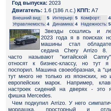
Год выпуска:
2023
Двигатель:
1.6 (186 л.с.)
КПП:
A7
Внешний вид:
5
Интерьер:
5
Комфорт:
4
Управляемость:
4
Динамика:
4
Надежность:
5
Звезды сошлись и ле
2023 года я в поисках н
машины стал обладате
седана Chery Arrizo 8.
часто называют "китайской Camry
относят к бизнес-классу, но тут 
поспорил. Машина своеобразная, а "ци
тут много не только из японских, но 
европейских марок. Например, кла
настроек сидений на дверях - это 
фишка Mercedes.
Чем подкупил Arrizo. У него симпати
мордашка, просторный и отли