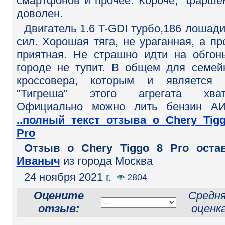
смартфонов и прочее. Короче, "фарше
доволен.
Двигатель 1.6 T-GDI турбо,186 лошад
сил. Хорошая тяга, не ураганная, а пр
приятная. Не страшно идти на обгон
городе не тупит. В общем для семей
кроссовера, которым и является 
"Тигреша" этого агрегата хвата
Официально можно лить бензин АИ
..полный текст отзыва о Chery Tig
Pro
Отзыв o Chery Tiggo 8 Pro оста
Иваныч
из города Москва
24 ноября 2021 г.
2804
Оцените
Средн
отзыв:
оценка