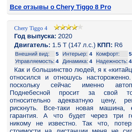
Все отзывы о Chery Tiggo 8 Pro
Chery Tiggo 4
Год выпуска:
2020
Двигатель:
1.5 T (147 л.с.)
КПП:
R6
Внешний вид:
5
Интерьер:
4
Комфорт:
5
Управляемость:
4
Динамика:
4
Надежность:
4
Как и большинство людей, я к «китай
относился и отношусь настороженно
поскольку сейчас именно автоп
Поднебесной просит за свой то
относительно адекватную цену, р
рискнуть. Все-таки новая машина, 
гарантия. А что будет через три г
никому не известно. Так что, поте
стоимости на дистанции меня не си