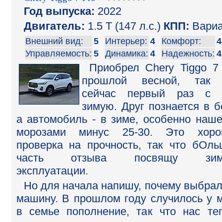
Год выпуска:
2022
Двигатель:
1.5 T (147 л.с.)
КПП:
Вариа
Внешний вид:
5
Интерьер:
4
Комфорт:
4
Управляемость:
5
Динамика:
4
Надежность:
4
Приобрел Chery Tiggo 7
прошлой весной, так 
сейчас первый раз с 
зимую. Друг познается в б
а автомобиль - в зиме, особенно наше
морозами минус 25-30. Это хоро
проверка на прочность, так что бОл
часть отзыва посвящу зим
эксплуатации.
Но для начала напишу, почему выбрал
машину. В прошлом году случилось у 
в семье пополнение, так что нас те