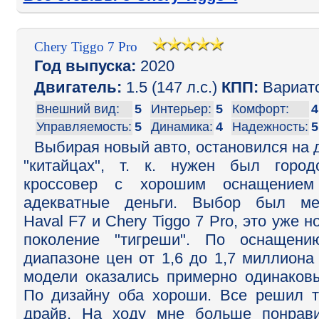
Chery Tiggo 7 Pro
Год выпуска:
2020
Двигатель:
1.5 (147 л.с.)
КПП:
Вариат
Внешний вид:
5
Интерьер:
5
Комфорт:
4
Управляемость:
5
Динамика:
4
Надежность:
5
Выбирая новый авто, остановился на 
"китайцах", т. к. нужен был город
кроссовер с хорошим оснащением
адекватные деньги. Выбор был ме
Haval F7 и Chery Tiggo 7 Pro, это уже н
поколение "тигреши". По оснащен
диапазоне цен от 1,6 до 1,7 миллиона
модели оказались примерно одинаков
По дизайну оба хороши. Все решил т
драйв. На ходу мне больше понрав