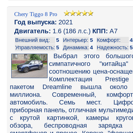
Chery Tiggo 8 Pro
Год выпуска:
2021
Двигатель:
1.6 (186 л.с.)
КПП:
A7
Внешний вид:
5
Интерьер:
5
Комфорт:
4
Управляемость:
5
Динамика:
4
Надежность:
5
Выбрал этого большог
симпатичного "китайца
соотношению цена-оснаще
Комплектация Prestig
пакетом Dreamline вышла около 
миллиона. Современный, комфорт
автомобиль. Семь мест. Цифро
приборная панель, отличная мультимед
с крутой картинкой, камеры круго
обзора, беспроводная зарядка 