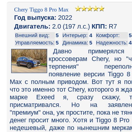
Chery Tiggo 8 Pro Max
Год выпуска:
2022
Двигатель:
2.0 (197 л.с.)
КПП:
R7
Внешний вид:
5
Интерьер:
4
Комфорт:
5
Управляемость:
5
Динамика:
5
Надежность:
4
Давно примерялс
кроссоверам Chery, но "
терпения" переполн
появление версии Tiggo 8
Max с полным приводом. Вот тут я по
что это именно тот Chery, которого я жда
марке Exeed я, сразу скажу, т
присматривался. Но на заявлен
"премиум" она, уж простите, пока не тяне
денег просит много. Хотя и Tiggo 8 Pro
недешевый, даже по нынешним мерка