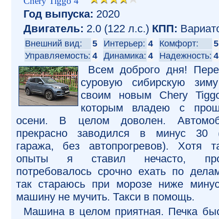
Chery Tiggo 4
Год выпуска:
2020
Двигатель:
2.0 (122 л.с.)
КПП:
Вариат
Внешний вид:
5
Интерьер:
4
Комфорт:
5
Управляемость:
4
Динамика:
4
Надежность:
4
Всем доброго дня! Пер
суровую сибирскую зим
своим новым Chery Tigg
которым владею с прош
осени. В целом доволен. Автомоб
прекрасно заводился в минус 30 
гаража, без автопрогревов). Хотя т
опыты я ставил нечасто, про
потребовалось срочно ехать по дела
так стараюсь при морозе ниже мину
машину не мучить. Такси в помощь.
Машина в целом приятная. Печка бы