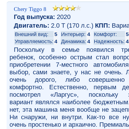
Chery Tiggo 8
Год выпуска:
2020
Двигатель:
2.0 T (170 л.с.)
КПП:
Вариа
Внешний вид:
5
Интерьер:
4
Комфорт:
5
Управляемость:
4
Динамика:
4
Надежность:
4
Поскольку в семье появился тре
ребенок, особенно острым стал вопр
приобретении 7-местного автомобил
выбор, сами знаете, у нас не очень. 
очень дорого, либо совершенно
комфортно. Естественно, первым д
посмотрел «Ларгус», поскольку э
вариант являлся наиболее бюджетным
нет, эта машина меня вообще не зацеп
Ни снаружи, ни внутри. Как-то все н
очень простенько и архаично. Премиал