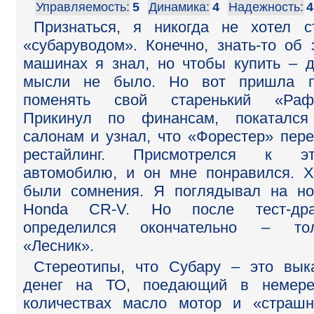
Управляемость:
5
Динамика:
4
Надежность:
4
Признаться, я никогда не хотел с
«субаруводом». Конечно, знать-то об 
машинах я знал, но чтобы купить – 
мысли не было. Но вот пришла п
поменять свой старенький «Рафи
Прикинул по финансам, покатался
салонам и узнал, что «Форестер» пер
рестайлинг. Присмотрелся к эт
автомобилю, и он мне понравился. Х
были сомнения. Я поглядывал на н
Honda CR-V. Но после тест-дра
определился окончательно – тол
«Лесник».
Стереотипы, что Субару – это вык
денег на ТО, поедающий в немере
количествах масло мотор и «страш