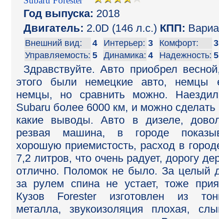
Subaru Forester
Год выпуска:
2018
Двигатель:
2.0D (146 л.с.)
КПП:
Вариа
Внешний вид:
4
Интерьер:
3
Комфорт:
3
Управляемость:
5
Динамика:
4
Надежность:
5
Здравствуйте. Авто приобрел весной
этого были немецкие авто, немцы 
немцы, но сравнить можно. Наезди
Subaru более 6000 км, и можно сделать 
какие выводы. Авто в дизеле, дово
резвая машина, в городе показыв
хорошую приемистость, расход в город
7,2 литров, что очень радует, дорогу де
отлично. Поломок не было. За целый 
за рулем спина не устает, тоже прия
Кузов Forester изготовлен из тон
металла, звукоизоляция плохая, сл