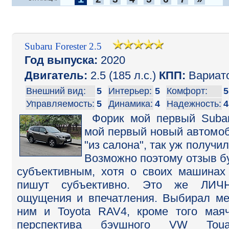
Subaru Forester 2.5
Год выпуска:
2020
Двигатель:
2.5 (185 л.с.)
КПП:
Вариат
Внешний вид:
5
Интерьер:
5
Комфорт:
5
Управляемость:
5
Динамика:
4
Надежность:
4
Форик мой первый Suba
мой первый новый автомо
"из салона", так уж получил
Возможно поэтому отзыв б
субъективным, хотя о своих машинах
пишут субъективно. Это же ЛИЧ
ощущения и впечатления. Выбирал м
ним и Toyota RAV4, кроме того мая
перспектива бэушного VW Touar