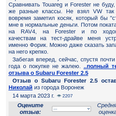
Сравнивать Touareg и Forester не буду,
же разные классы. Не взял VW так
вовремя заметил косяк, который бы "с
мне в нормальные деньги. Потом покат
на RAV4, на Forester и по ходо
качествам на тест-драйве меня уст
именно Форик. Можно даже сказать зап
на него крепко.
Забегая вперед, сейчас, спустя почти
года о покупке не жалею.
..полный т
отзыва о Subaru Forester 2.5
Отзыв o Subaru Forester 2.5 оста
Николай
из города Воронеж
14 марта 2023 г.
2207
Оцените
Средн
отзыв:
оценка