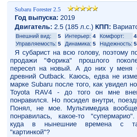
Subaru Forester 2.5
Год выпуска:
2019
Двигатель:
2.5 (185 л.с.)
КПП:
Вариат
Внешний вид:
5
Интерьер:
4
Комфорт:
4
Управляемость:
5
Динамика:
5
Надежность:
5
Я субарист на всю голову, поэтому п
продажи "Форика" прошлого покол
пересел на новый. А до них у меня
древний Outback. Каюсь, едва не изм
марке Subaru после того, как увидел н
Toyota RAV4 - до того он мне вн
понравился. Но посидел внутри, поезди
Понял, не мое. Мультимедиа вообщ
понравилась, какое-то "супермарио"
куда в нынешние времена с та
"картинкой"?