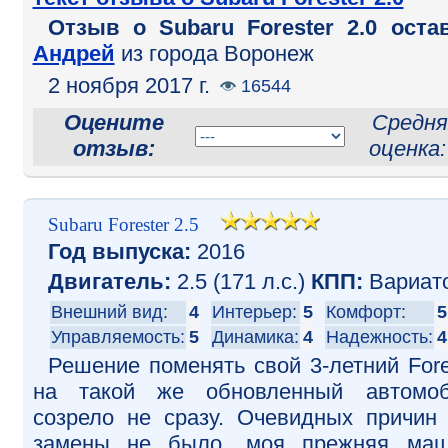
Отзыв o Subaru Forester 2.0 оста
Андрей
из города Воронеж
2 ноября 2017 г.
16544
Оцените
Средня
отзыв:
оценка
Subaru Forester 2.5
Год выпуска:
2016
Двигатель:
2.5 (171 л.с.)
КПП:
Вариат
Внешний вид:
4
Интерьер:
5
Комфорт:
5
Управляемость:
5
Динамика:
4
Надежность:
4
Решение поменять свой 3-летний Fore
на такой же обновленный автомоб
созрело не сразу. Очевидных причин
замены не было, моя прежняя маш