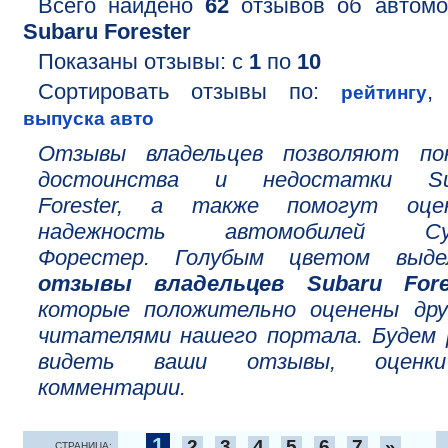
Всего найдено
62
отзывов об автомо
Subaru Forester
Показаны отзывы: с
1
по
10
Сортировать отзывы по:
рейтингу
выпуска авто
Отзывы владельцев позволяют по
достоинства и недостатки Su
Forester, а также помогут оце
надежность автомобилей Су
Форестер. Голубым цветом выде
отзывы владельцев Subaru Fore
которые положительно оценены дру
читателями нашего портала. Будем 
видеть ваши отзывы, оцен
комментарии.
1
2
3
4
5
6
7
»
СТРАНИЦА: