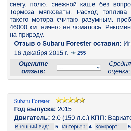
снегу, полю, снежной каше без вопро
Тормоза мягковаты. Расход топлива
такого мотора считаю разумным. проб
46000 км, ничего не ломалось. Рекоме
на природу.
Отзыв o Subaru Forester оставил:
Иг
16 декабря 2015 г.
255
Оцените
Средня
отзыв:
оценка
Subaru Forester
Год выпуска:
2015
Двигатель:
2.0 (150 л.с.)
КПП:
Вариат
Внешний вид:
5
Интерьер:
4
Комфорт:
5