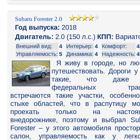
Subaru Forester 2.0
Год выпуска:
2018
Двигатель:
2.0 (150 л.с.)
КПП:
Вариат
Внешний вид:
4
Интерьер:
4
Комфорт:
4
Управляемость:
5
Динамика:
4
Надежность:
4
Я живу в городе, но л
путешествовать. Дороги у
такие, что даже
федеральных трас
встречаются такие участки, особенн
стыке областей, что в распутицу м
проехать только на настоя
внедорожнике, поэтому и выбрал Su
Forester – у этого автомобиля просто
салон, управляемость как у легк