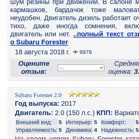
шум резины при движении. В салоне 
кармашков, бардачок тоже малова
неудобен. Двигатель дизель работает о
тихо, даже иногда сомнения, вкл
двигатель или нет.
..полный текст от
о Subaru Forester
18 августа 2018 г.
9979
Оцените
Средня
отзыв:
оценка:
3
Subaru Forester 2.0
Год выпуска:
2017
Двигатель:
2.0 (150 л.с.)
КПП:
Вариат
Внешний вид:
5
Интерьер:
5
Комфорт:
5
Управляемость:
5
Динамика:
4
Надежность:
5
На своем новом Subaru Forester кат