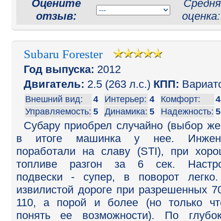
Оцените
Средня
отзыв:
оценка
Subaru Forester
Год выпуска:
2012
Двигатель:
2.5 (263 л.с.)
КПП:
Вариат
Внешний вид:
4
Интерьер:
4
Комфорт:
4
Управляемость:
5
Динамика:
5
Надежность:
5
Субару приобрел случайно (выбор же
в итоге машинка у нее. Инжен
поработали на славу (STI), при хор
топливе разгон за 6 сек. Настро
подвески - супер, в поворот легко
извилистой дороге при разрешенных 7
110, а порой и более (но только ч
понять ее возможности). По глубо