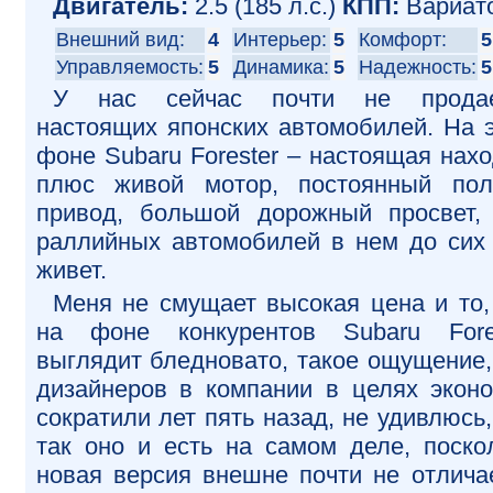
Двигатель:
2.5 (185 л.с.)
КПП:
Вариат
Внешний вид:
4
Интерьер:
5
Комфорт:
5
Управляемость:
5
Динамика:
5
Надежность:
5
У нас сейчас почти не продае
настоящих японских автомобилей. На 
фоне Subaru Forester – настоящая нахо
плюс живой мотор, постоянный по
привод, большой дорожный просвет,
раллийных автомобилей в нем до сих
живет.
Меня не смущает высокая цена и то,
на фоне конкурентов Subaru Fore
выглядит бледновато, такое ощущение,
дизайнеров в компании в целях экон
сократили лет пять назад, не удивлюсь,
так оно и есть на самом деле, поско
новая версия внешне почти не отлича