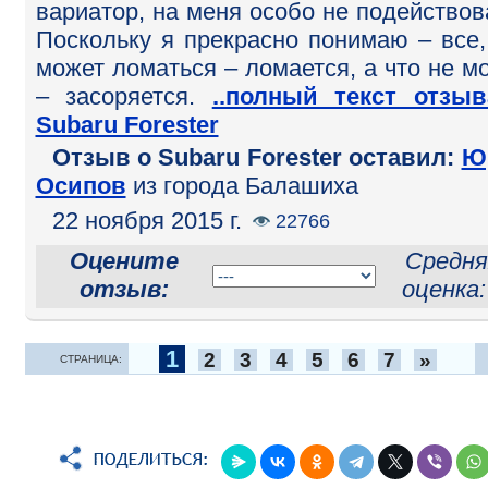
вариатор, на меня особо не подействов
Поскольку я прекрасно понимаю – все,
может ломаться – ломается, а что не м
– засоряется.
..полный текст отзы
Subaru Forester
Отзыв o Subaru Forester оставил:
Ю
Осипов
из города Балашиха
22 ноября 2015 г.
22766
Оцените
Средня
отзыв:
оценка
1
2
3
4
5
6
7
»
СТРАНИЦА: