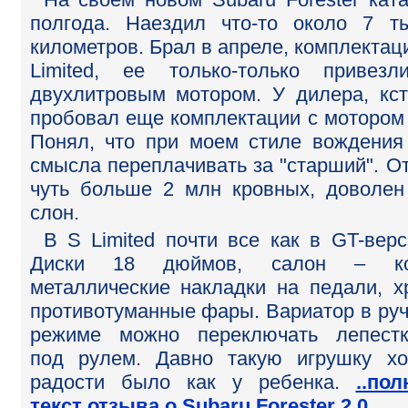
полгода. Наездил что-то около 7 т
километров. Брал в апреле, комплектац
Limited, ее только-только привез
двухлитровым мотором. У дилера, кст
пробовал еще комплектации с мотором 
Понял, что при моем стиле вождения
смысла переплачивать за "старший". О
чуть больше 2 млн кровных, доволен
слон.
В S Limited почти все как в GT-верс
Диски 18 дюймов, салон – ко
металлические накладки на педали, х
противотуманные фары. Вариатор в ру
режиме можно переключать лепест
под рулем. Давно такую игрушку хо
радости было как у ребенка.
..по
текст отзыва о Subaru Forester 2.0