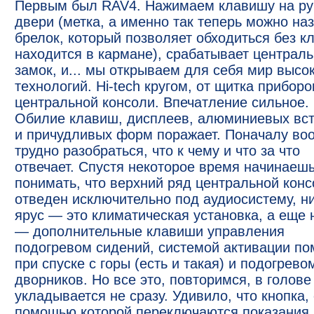
Первым был RAV4. Нажимаем клавишу на ру
двери (метка, а именно так теперь можно на
брелок, который позволяет обходиться без к
находится в кармане), срабатывает централ
замок, и... мы открываем для себя мир высо
технологий. Hi-tech кругом, от щитка приборо
центральной консоли. Впечатление сильное.
Обилие клавиш, дисплеев, алюминиевых вс
и причудливых форм поражает. Поначалу во
трудно разобраться, что к чему и что за что
отвечает. Cпустя некоторое время начинаеш
понимать, что верхний ряд центральной кон
отведен исключительно под аудиосистему, н
ярус — это климатическая установка, а еще 
— дополнительные клавиши управления
подогревом сидений, системой активации п
при спуске с горы (есть и такая) и подогрево
дворников. Но все это, повторимся, в голове
укладывается не сразу. Удивило, что кнопка, 
помощью которой переключаются показания