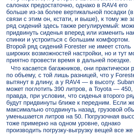
салонах предостаточно, однако в RAV4 его
больше из-за более вертикальной посадки (в
связи с этим он, кстати, и выше), к тому же 
ряд сидений здесь также регулируемый: мож
придвинуть сиденья вперед или изменить на
спинки и устроиться с большим комфортом.
Второй ряд сидений Forester не имеет столь
широких возможностей настройки, но и тут 
приятно провести время в дальней поездке.
Что касается багажников, они практически 
по объему, с той лишь разницей, что у Forest
вытянут в длину, а у RAV4 — в высоту. Subar
может поглотить 390 литров, а Toyota — 450,
правда, при условии, что сиденья второго ря
будут придвинуты ближе к передним. Если ж
максимально отодвинуть назад, грузовой об
уменьшается литров на 50. Погрузочная выс
тоже примерно на одном уровне, однако
производить погрузку-выгрузку вещей все же