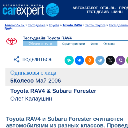
АВТОКАТАЛОГ
ОТЗЫВЫ
ПРО
ТЕСТ-ДРАЙВ
ШИНЫ
Автомобили
»
Тест-драйв
»
Toyota
»
Toyota RAV4
»
Тесты Toyota
»
Тест-драйвы
RAV4
Тест-драйв Toyota RAV4
Обзоры и тесты
Характеристики
Фото
Отзывы
Одинаковы с лица
5Колесо
Май 2006
Toyota RAV4 & Subaru Forester
Олег Калаушин
Toyota RAV4 и Subaru Forester считаются
автомобилями из разных классов. Провед