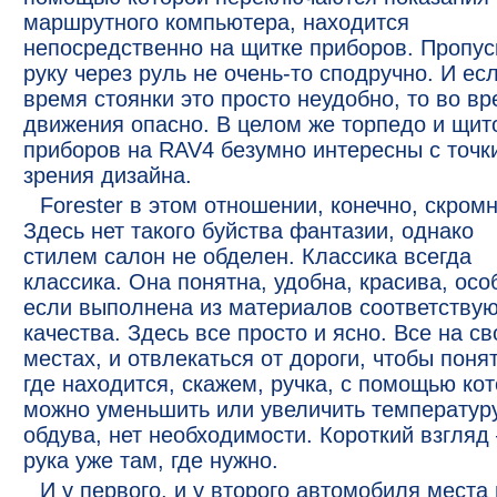
маршрутного компьютера, находится
непосредственно на щитке приборов. Пропус
руку через руль не очень-то сподручно. И ес
время стоянки это просто неудобно, то во в
движения опасно. В целом же торпедо и щит
приборов на RAV4 безумно интересны с точк
зрения дизайна.
Forester в этом отношении, конечно, скромн
Здесь нет такого буйства фантазии, однако
стилем салон не обделен. Классика всегда
классика. Она понятна, удобна, красива, осо
если выполнена из материалов соответству
качества. Здесь все просто и ясно. Все на св
местах, и отвлекаться от дороги, чтобы понят
где находится, скажем, ручка, с помощью ко
можно уменьшить или увеличить температур
обдува, нет необходимости. Короткий взгляд
рука уже там, где нужно.
И у первого, и у второго автомобиля места 