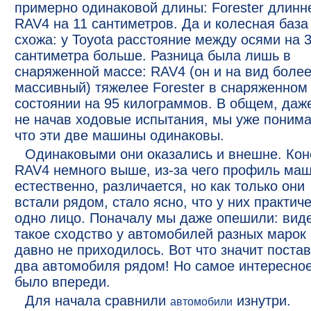
примерно одинаковой длины: Forester длинн
RAV4 на 11 сантиметров. Да и колесная база
схожа: у Toyota расстояние между осями на 3
сантиметра больше. Разница была лишь в
снаряженной массе: RAV4 (он и на вид боле
массивный) тяжелее Forester в снаряженном
состоянии на 95 килограммов. В общем, даж
не начав ходовые испытания, мы уже понима
что эти две машины одинаковы.
Одинаковыми они оказались и внешне. Кон
RAV4 немного выше, из-за чего профиль маш
естественно, различается, но как только они
встали рядом, стало ясно, что у них практич
одно лицо. Поначалу мы даже опешили: вид
такое сходство у автомобилей разных марок
давно не приходилось. Вот что значит поста
два автомобиля рядом! Но самое интересно
было впереди.
Для начала сравнили
изнутри.
автомобили