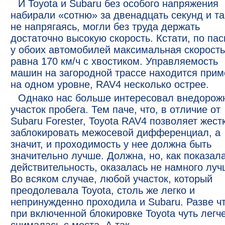
И Toyota и Subaru без особого напряжения
набирали «сотню» за двенадцать секунд и та
не напрягаясь, могли без труда держать
достаточно высокую скорость. Кстати, по пас
у обоих автомобилей максимальная скорость
равна 170 км/ч с хвостиком. Управляемость
машин на загородной трассе находится при
на одном уровне, RAV4 несколько острее.
Однако нас больше интересовал внедорож
участок пробега. Тем паче, что, в отличие от
Subaru Forester, Toyota RAV4 позволяет жест
заблокировать межосевой дифференциал, а
значит, и проходимость у нее должна быть
значительно лучше. Должна, но, как показал
действительность, оказалась не намного луч
Во всяком случае, любой участок, который
преодолевала Toyota, столь же легко и
непринужденно проходила и Subaru. Разве ч
при включенной блокировке Toyota чуть легч