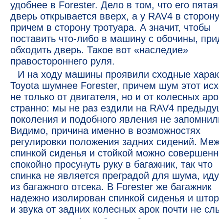
удобнее в Forester. Дело в том, что его пятая
дверь открывается вверх, а у RAV4 в сторону
причем в сторону тротуара. А значит, чтобы
поставить что-либо в машину с обочины, при
обходить дверь. Такое вот «наследие»
правостороннего руля.
И на ходу машины проявили сходные харак
Toyota шумнее Forester, причем шум этот ис
не только от двигателя, но и от колесных аро
странно: мы не раз ездили на RAV4 предыду
поколения и подобного явления не запомнил
Видимо, причина именно в возможностях
регулировки положения задних сидений. Ме
спинкой сиденья и стойкой можно совершенн
спокойно просунуть руку в багажник, так что
спинка не является преградой для шума, ид
из багажного отсека. В Forester же багажник
надежно изолирован спинкой сиденья и штор
и звука от задних колесных арок почти не с