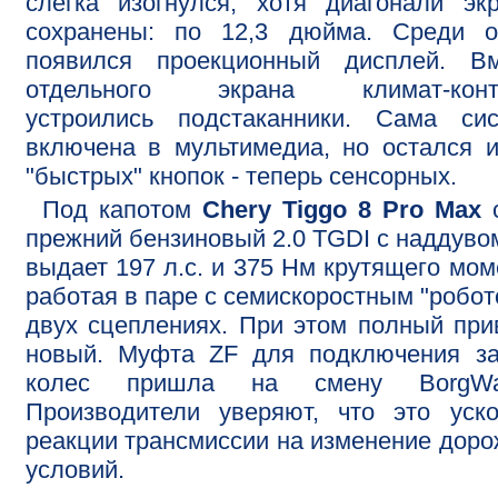
слегка изогнулся, хотя диагонали эк
сохранены: по 12,3 дюйма. Среди о
появился проекционный дисплей. Вм
отдельного экрана климат-конт
устроились подстаканники. Сама сис
включена в мультимедиа, но остался 
"быстрых" кнопок - теперь сенсорных.
Под капотом
Chery Tiggo 8 Pro Max
с
прежний бензиновый 2.0 TGDI с наддуво
выдает 197 л.с. и 375 Нм крутящего мом
работая в паре с семискоростным "робот
двух сцеплениях. При этом полный при
новый. Муфта ZF для подключения за
колес пришла на смену BorgWar
Производители уверяют, что это уск
реакции трансмиссии на изменение дор
условий.