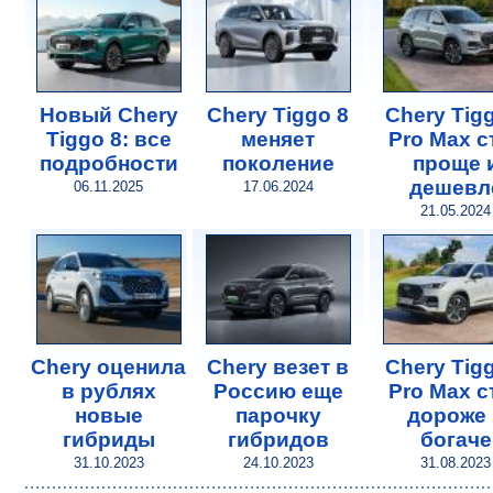
Новый Chery
Chery Tiggo 8
Chery Tig
Tiggo 8: все
меняет
Pro Max с
подробности
поколение
проще 
дешевл
06.11.2025
17.06.2024
21.05.2024
Chery оценила
Chery везет в
Chery Tig
в рублях
Россию еще
Pro Max с
новые
парочку
дороже 
гибриды
гибридов
богаче
31.10.2023
24.10.2023
31.08.2023