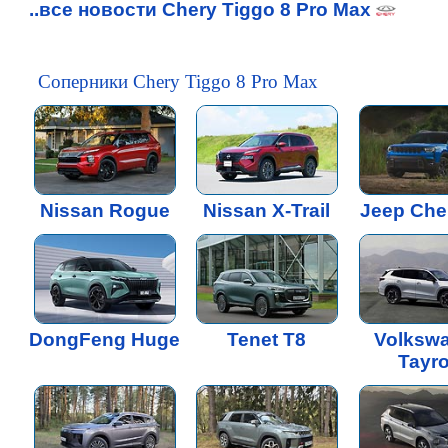
..все новости Chery Tiggo 8 Pro Max
Соперники Chery Tiggo 8 Pro Max
Nissan Rogue
Nissan X-Trail
Jeep Che
DongFeng Huge
Tenet T8
Volksw
Tayr