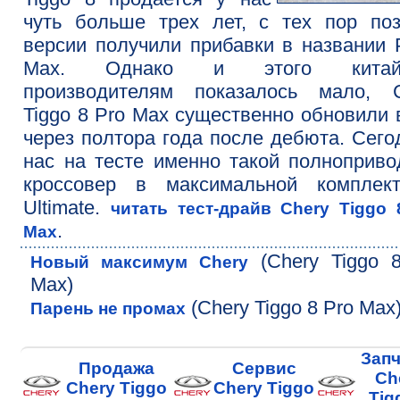
чуть больше трех лет, с тех пор по
версии получили прибавки в названии 
Max. Однако и этого китай
производителям показалось мало, C
Tiggo 8 Pro Max существенно обновили 
через полтора года после дебюта. Сего
нас на тесте именно такой полноприв
кроссовер в максимальной комплект
Ultimate.
читать тест-драйв Chery Tiggo 
.
Max
(Chery Tiggo 
Новый максимум Chery
Max)
(Chery Tiggo 8 Pro Max
Парень не промах
Запч
Продажа
Сервис
Ch
Chery Tiggo
Chery Tiggo
Tig