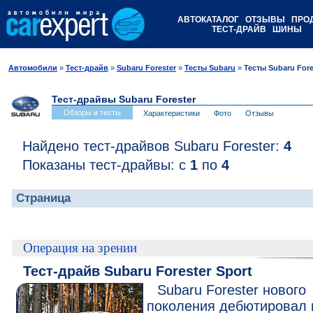
АВТОКАТАЛОГ
ОТЗЫВЫ
ПРО
ТЕСТ-ДРАЙВ
ШИНЫ
Автомобили
»
Тест-драйв
»
Subaru Forester
»
Тесты Subaru
»
Тесты Subaru Fore
Тест-драйвы Subaru Forester
Обзоры и тесты
Характеристики
Фото
Отзывы
Найдено тест-драйвов Subaru Forester:
4
Показаны тест-драйвы: с
1
по
4
Страница
Операция на зрении
Тест-драйв Subaru Forester Sport
Subaru Forester нового
поколения дебютировал 