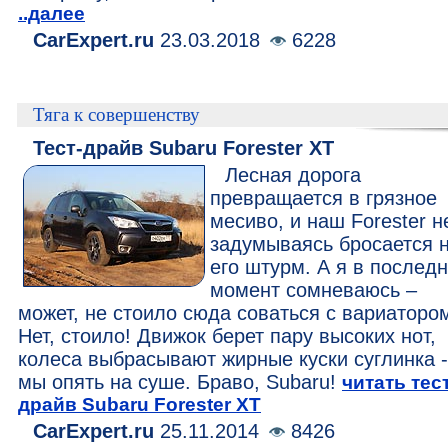
..далее
CarExpert.ru
23.03.2018
6228
Тяга к совершенству
Тест-драйв Subaru Forester XT
Лесная дорога
превращается в грязное
месиво, и наш Forester н
задумываясь бросается 
его штурм. А я в послед
момент сомневаюсь –
может, не стоило сюда соваться с вариаторо
Нет, стоило! Движок берет пару высоких нот,
колеса выбрасывают жирные куски суглинка -
мы опять на суше. Браво, Subaru!
читать тест
драйв Subaru Forester XT
CarExpert.ru
25.11.2014
8426