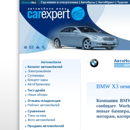
Грузовики и спецтехника
|
Автобусы
|
АвтоЮрист
|
Туризм
Oriens
Net
АвтоНо
Автомобили
BM
Каталог автомобилей
Электромобили
Суперкары
Концепт-кары
АвтоПремьеры
BMW X3 немн
Тест-драйв
Наши обзоры
Компания BMW 
Отзывы владельцев
сообщает World
Рейтинг автомобилей
новые бампера,
Сравнение
моторам, кото
Типы кузова
Фото автомобилей
Продажа автомобилей