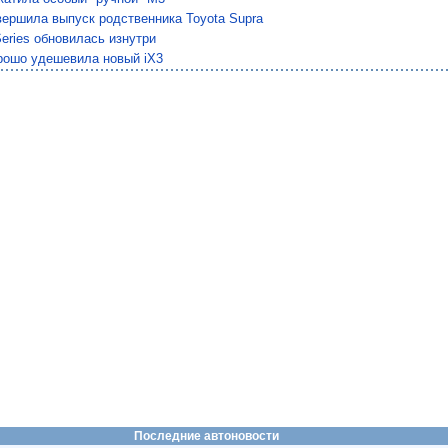
ершила выпуск родственника Toyota Supra
eries обновилась изнутри
ошо удешевила новый iX3
Последние автоновости