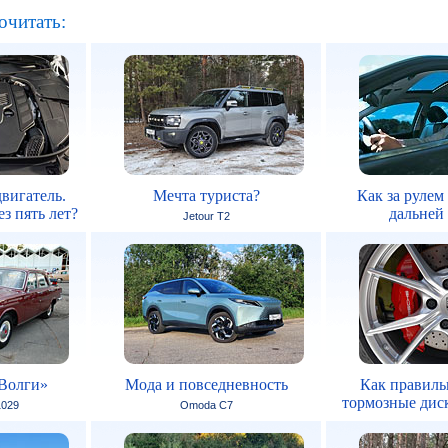
очитать:
вигатель.
Мечта туриста?
Как за рулем
з пять лет?
дальней
Jetour T2
Волги»
Мода и повседневность
Как правиль
тормозные дис
1029
Omoda C7