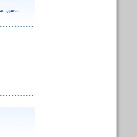
ке.
.
..далее