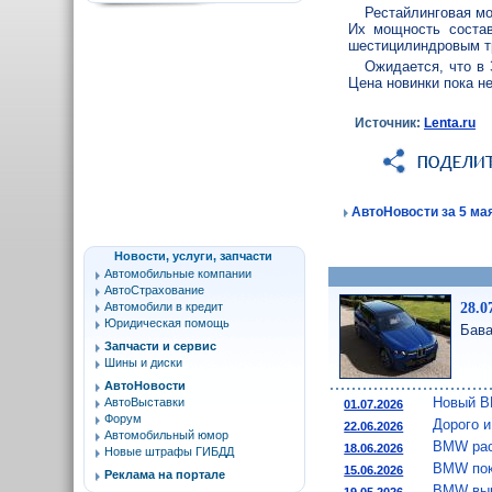
Рестайлинговая мо
Их мощность состав
шестицилиндровым т
Ожидается, что в
Цена новинки пока н
Источник:
Lenta.ru
АвтоНовости за 5 мая
Новости, услуги, запчасти
Автомобильные компании
АвтоСтрахование
28.
Автомобили в кредит
Юридическая помощь
Бава
Запчасти и сервис
Шины и диски
АвтоНовости
Новый B
АвтоВыставки
01.07.2026
Форум
Дорого 
22.06.2026
Автомобильный юмор
BMW рас
18.06.2026
Новые штрафы ГИБДД
BMW пок
15.06.2026
Реклама на портале
BMW вык
19.05.2026