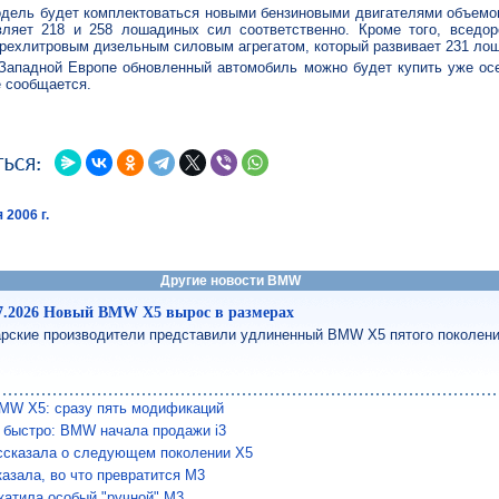
дель будет комплектоваться новыми бензиновыми двигателями объемом
ляет 218 и 258 лошадиных сил соответственно. Кроме того, вседор
рехлитровым дизельным силовым агрегатом, который развивает 231 ло
 Западной Европе обновленный автомобиль можно будет купить уже осе
е сообщается.
 2006 г.
Другие новости BMW
07.2026 Новый BMW X5 вырос в размерах
рские производители представили удлиненный BMW X5 пятого поколен
MW X5: сразу пять модификаций
и быстро: BMW начала продажи i3
сказала о следующем поколении X5
азала, во что превратится М3
атила особый "ручной" M3