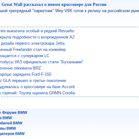
8 Great Wall рассказал о новом кроссовере для России
шой трехрядный "паркетник" Wey V9X готов к релизу на российском рын
ini выкатила особый и редкий Revuelto
скрыла подробности о возрожденном A2
 дизайн первого электрокара Jetta
енный Freelander стал на конвейер
рощается с суперкаром LC
тобусы УАЗ официально стали "Буханками"
точечно обновила BRZ
хорошо зарядила Ford F-150
s GLA перешел в третье поколение
адумалась о кроссовере на базе Accord
и горячий: Toyota оценила GRMN Corolla
 в
Форуме BMW
ев BMW
мобилей BMW
айвы BMW
дилеров BMW