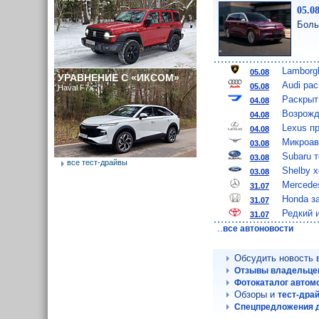
05.0
Боль
Lamborgh
05.08
УРАВНЕНИЕ С «ИКСОМ»
Audi ра
05.08
Haval F7x
Раскрыт
04.08
Возрожд
04.08
Lexus п
04.08
Микроав
03.08
Subaru 
03.08
все тест-драйвы
Shelby 
03.08
Mercede
31.07
Honda з
31.07
Редкий 
31.07
..
все автоновости
Обсудить новость
Отзывы владельц
Фотокаталог авто
Обзоры и
тест-др
Спецпредложения 