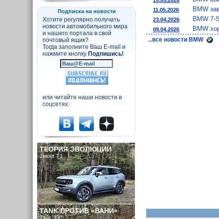
BMW зав
11.05.2026
Подписка на новости
BMW 7-S
Хотите регулярно получать
23.04.2026
новости автомобильного мира
BMW хор
09.04.2026
и нашего портала в свой
..
все новости BMW
почтовый ящик?
Тогда заполните Ваш E-mail и
нажмите кнопку
Подпишись!
или читайте наши новости в
соцсетях:
ТЕОРИЯ ЭВОЛЮЦИИ
Jetour T1
TANK ПРОТИВ «ВАНИ»
Tank 300