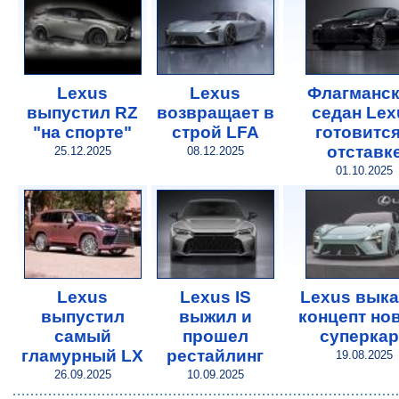
Lexus
Lexus
Флагманс
выпустил RZ
возвращает в
седан Lex
"на спорте"
строй LFA
готовится
отставк
25.12.2025
08.12.2025
01.10.2025
Lexus
Lexus IS
Lexus выка
выпустил
выжил и
концепт но
самый
прошел
суперкар
гламурный LX
рестайлинг
19.08.2025
26.09.2025
10.09.2025