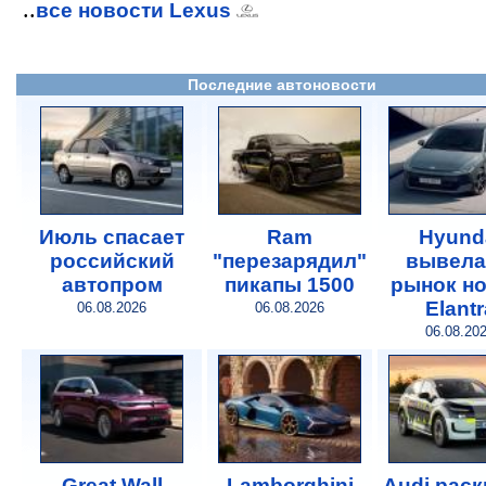
..
все новости Lexus
Последние автоновости
Июль спасает
Ram
Hyund
российский
"перезарядил"
вывела
автопром
пикапы 1500
рынок н
Elantr
06.08.2026
06.08.2026
06.08.20
Great Wall
Lamborghini
Audi рас