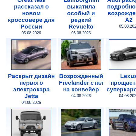
рассказал о
выкатила
подробно
новом
особый и
возрожде
кроссовере для
редкий
A2
России
Revuelto
05.08.20
05.08.2026
05.08.2026
Раскрыт дизайн
Возрожденный
Lexu
первого
Freelander стал
прощает
электрокара
на конвейер
суперкар
Jetta
04.08.2026
04.08.20
04.08.2026