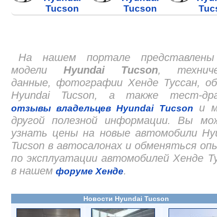
Tucson
Tucson
Tuc
На нашем портале представлены
модели
Hyundai Tucson
, техниче
данные, фотографии Хенде Туссан, о
Hyundai Tucson, а также тест-дра
и м
отзывы владельцев Hyundai Tucson
другой полезной информации. Вы мо
узнать цены на новые автомобили Hy
Tucson в автосалонах и обменяться о
по эксплуатации автомобилей Хенде Т
в нашем
.
форуме Хенде
Новости Hyundai Tucson