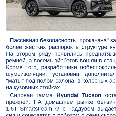
Пассивная безопасность "прокачана" за
более жестких распорок в структуре ку
На втором ряду появились преднатяж
ремней, а восемь эйрбэгов вошли в стан
Кроме того, разработчики побеспокоил
шумоизоляции, установив дополнител
"маты" под полом салона, в колесных ар
на кузовных стойках.
Силовая гамма
Hyundai Tucson
оста
прежней. НА домашнем рынке бензин
1.6T Smartstream G с наддувом выдае
сил и сочетается с роботом о семи скоро