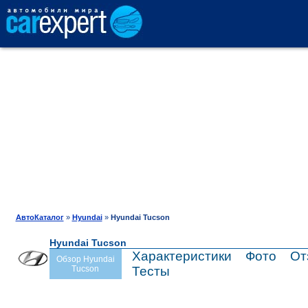
АВТОКАТАЛОГ
СРАВНЕНИЕ
ОТЗЫВЫ
ТЕСТ-ДРАЙВ
АвтоКаталог
»
Hyundai
»
Hyundai Tucson
Hyundai Tucson
ПРОДАЖА
Характеристики
Фото
От
Обзор Hyundai
Tucson
Тесты
ШИНЫ