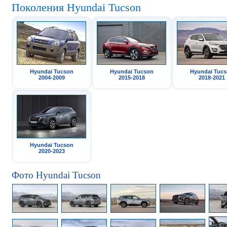
Поколения Hyundai Tucson
Hyundai Tucson
Hyundai Tucson
Hyundai Tuc
2004-2009
2015-2018
2018-2021
Hyundai Tucson
2020-2023
Фото Hyundai Tucson