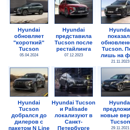
Hyundai
Hyundai
Hyunda
обновляет
представила
показал
"короткий"
Tucson после
обновлен
Tucson
рестайлинга
Tucson. П
лишь на ф
05.04.2024
07.12.2023
21.11.2023
Hyundai
Hyundai Tucson
Hyunda
Tucson
и Palisade
предлож
добрался до
локализуют в
новые ве
дилеров с
Санкт-
Tucso
пакетом N Line
Петербурге
29.11.2021