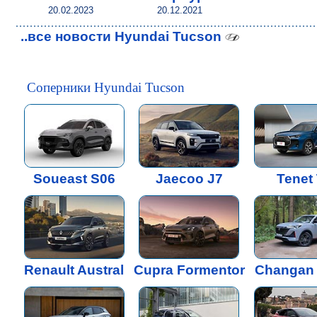
20.02.2023
20.12.2021
..все новости Hyundai Tucson
Соперники Hyundai Tucson
Soueast S06
Jaecoo J7
Tenet
Renault Austral
Cupra Formentor
Changan 