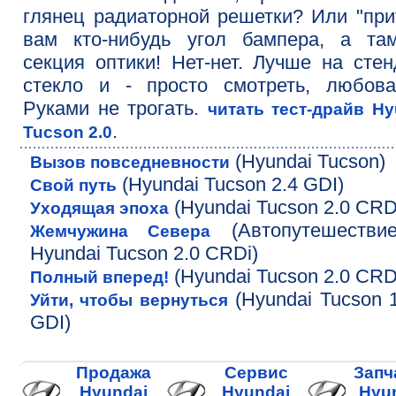
глянец радиаторной решетки? Или "при
вам кто-нибудь угол бампера, а та
секция оптики! Нет-нет. Лучше на стен
стекло и - просто смотреть, любова
Руками не трогать.
читать тест-драйв Hy
.
Tucson 2.0
(Hyundai Tucson)
Вызов повседневности
(Hyundai Tucson 2.4 GDI)
Свой путь
(Hyundai Tucson 2.0 CRD
Уходящая эпоха
(Автопутешестви
Жемчужина Севера
Hyundai Tucson 2.0 CRDi)
(Hyundai Tucson 2.0 CRD
Полный вперед!
(Hyundai Tucson 1
Уйти, чтобы вернуться
GDI)
Продажа
Сервис
Запч
Hyundai
Hyundai
Hyu