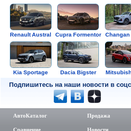
Renault Austral
Cupra Formentor
Changan 
Kia Sportage
Dacia Bigster
Mitsubis
Подпишитесь на наши новости в соцс
АвтоКаталог
Продажа
Сравнение
Новости