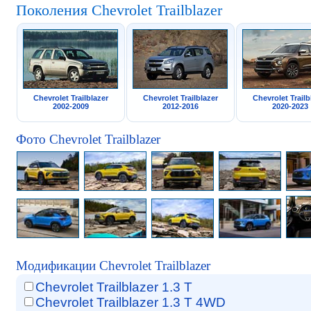
Поколения Chevrolet Trailblazer
Chevrolet Trailblazer
Chevrolet Trailblazer
Chevrolet Trailb
2002-2009
2012-2016
2020-2023
Фото Chevrolet Trailblazer
Модификации Chevrolet Trailblazer
Chevrolet Trailblazer 1.3 T
Chevrolet Trailblazer 1.3 T 4WD