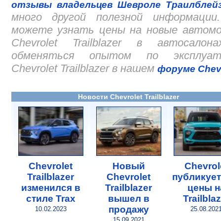
отзывы владельцев Шевроле Траилблей
много другой полезной информации
можете узнать цены на новые автомо
Chevrolet Trailblazer в автосалон
обменяться опытом по эксплуат
Chevrolet Trailblazer в нашем
форуме Chevr
Новости Chevrolet Trailblazer
Chevrolet
Новый
Chevrol
Trailblazer
Chevrolet
публикует
изменился в
Trailblazer
цены н
стиле Trax
вышел в
Trailbla
продажу
10.02.2023
25.08.202
15.09.2021