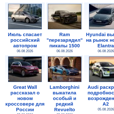
Июль спасает
Ram
Hyundai в
российский
"перезарядил"
на рынок 
автопром
пикапы 1500
Elantra
06.08.2026
06.08.2026
06.08.2026
Great Wall
Lamborghini
Audi раск
рассказал о
выкатила
подробнос
новом
особый и
возрожде
кроссовере для
редкий
A2
России
Revuelto
05.08.2026