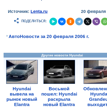
Источник:
Lenta.ru
20 февраля
АвтоНовости за 20 февраля 2006 г.
Другие новости Hyundai
Hyundai
Восьмой
Обновлен
вывела на
пошел: Hyundai
Hyunda
рынок новый
раскрыла
Grande
Elantra
новый Elantra
выходит