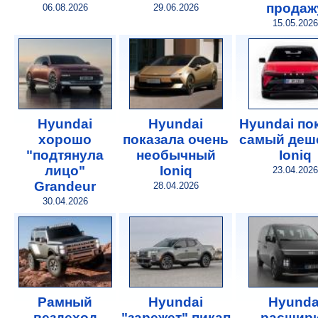
продаж
06.08.2026
29.06.2026
15.05.2026
Hyundai
Hyundai
Hyundai по
хорошо
показала очень
самый деш
"подтянула
необычный
Ioniq
лицо"
Ioniq
23.04.2026
Grandeur
28.04.2026
30.04.2026
Рамный
Hyundai
Hyunda
вездеход
"зарежет" пикап
расшир