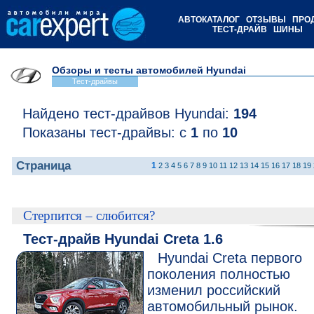
АВТОКАТАЛОГ
ОТЗЫВЫ
ПРО
ТЕСТ-ДРАЙВ
ШИНЫ
Обзоры и тесты автомобилей Hyundai
Тест-драйвы
Найдено тест-драйвов Hyundai:
194
Показаны тест-драйвы: с
1
по
10
Страница
1
2
3
4
5
6
7
8
9
10
11
12
13
14
15
16
17
18
19
Стерпится – слюбится?
Тест-драйв Hyundai Creta 1.6
Hyundai Creta первого
поколения полностью
изменил российский
автомобильный рынок.