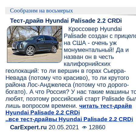
Cообразим на восьмерых
Тест-драйв Hyundai Palisade 2.2 CRDi
Кроссовер Hyundai
Palisade создан с прице
на США - очень уж
монументальный! Да и
назван он в честь
калифорнийских
геолокаций: то ли вершин в горах Сьерра-
Невада (потому что красиво), то ли крутого
района Лос-Анджелеса (потому что дорого-
богато). А что Россия? У нас такие машины т
любят, поэтому российский старт Palisade бы
лишь вопросом времени.
читать тест-драйв
Hyundai Palisade 2.2 CRDi
..все тест-драйвы Hyundai Palisade 2.2 CRDi
CarExpert.ru
20.05.2021
12860