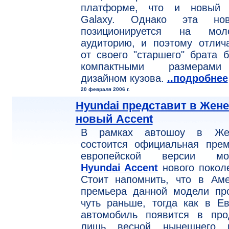
платформе, что и новый 
Galaxy. Однако эта нов
позиционируется на мол
аудиторию, и поэтому отлич
от своего "старшего" брата 
компактными размера
дизайном кузова.
..подробнее
20 февраля 2006 г.
Hyundai представит в Жен
новый Accent
В рамках автошоу в Же
состоится официальная прем
европейской версии мо
Hyundai Accent
нового покол
Стоит напомнить, что в Аме
премьера данной модели пр
чуть раньше, тогда как в Е
автомобиль появится в про
лишь весной нынешнего г