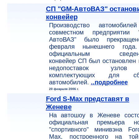
СП "GM-АвтоВАЗ" останов
конвейер
Производство автомобиле
совместном предприятии 
АвтоВАЗ" было прекраще
февраля нынешнего года
официальным сведени
конвейер СП был остановлен 
недопоставок узло
комплектующих для сб
автомобилей.
..подробнее
20 февраля 2006 г.
Ford S-Max представят в
Женеве
На автошоу в Женеве состо
официальная премьера но
"спортивного" минивэна For
Max, построенного на то