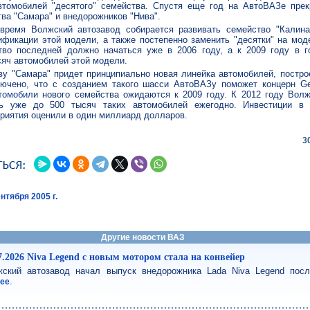
втомобилей "десятого" семейства. Спустя еще год на АвтоВАЗе прек
ва "Самара" и внедорожников "Нива".
ремя Волжский автозавод собирается развивать семейство "Калина
фикации этой модели, а также постепенно заменить "десятки" на моде
тво последней должно начаться уже в 2006 году, а к 2009 году в г
сяч автомобилей этой модели.
ву "Самара" придет принципиально новая линейка автомобилей, постро
ючено, что с созданием такого шасси АвтоВАЗу поможет концерн Gen
томобили
нового семейства ожидаются к 2009 году. К 2012 году Волж
ть уже до 500 тысяч таких автомобилей ежегодно. Инвестиции в 
риятия оценили в один миллиард долларов.
3
нтября 2005 г.
Другие новости ВАЗ
7.2026 Niva Legend с новым мотором стала на конвейер
ский автозавод начал выпуск внедорожника Lada Niva Legend посл
.
лее