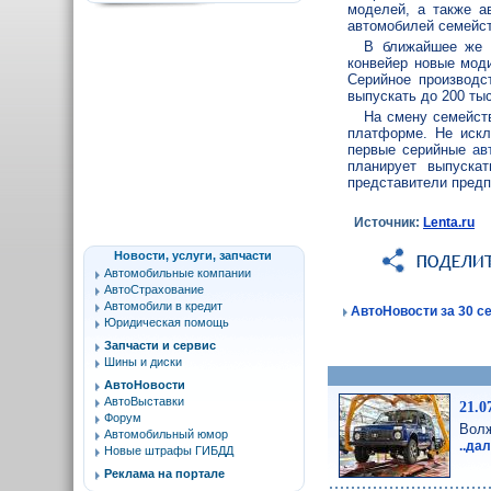
моделей, а также а
автомобилей семейст
В ближайшее же в
конвейер новые моди
Серийное производс
выпускать до 200 ты
На смену семейст
платформе. Не искл
первые серийные
ав
планирует выпуска
представители предп
Источник:
Lenta.ru
Новости, услуги, запчасти
Автомобильные компании
АвтоСтрахование
Автомобили в кредит
АвтоНовости за 30 се
Юридическая помощь
Запчасти и сервис
Шины и диски
АвтоНовости
АвтоВыставки
21.0
Форум
Волж
Автомобильный юмор
..да
Новые штрафы ГИБДД
Реклама на портале