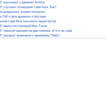
З" рассказал о движках Azimut
З" улучшил оснащение Lada Aura. Как?
sta дождалась климат-контроля
ra SW стала дешевле и быстрее
еская Lada Niva получила новый мотор
" выпустил кожаный Niva Travel
" повесил ценники на две новинки. И это не Lada
З" раскрыл возможного преемника "Нивы"