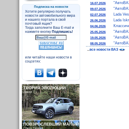
"АвтоВА
16.07.2026
Подписка на новости
"АвтоВА
09.07.2026
Хотите регулярно получать
Lada Ve
02.07.2026
новости автомобильного мира
и нашего портала в свой
Lada Isk
26.06.2026
почтовый ящик?
Классич
04.06.2026
Тогда заполните Ваш E-mail и
"АвтоВАЗ
нажмите кнопку
Подпишись!
25.05.2026
"АвтоВАЗ
19.05.2026
"АвтоВА
08.05.2026
..
все новости ВАЗ
или читайте наши новости в
соцсетях:
ТЕОРИЯ ЭВОЛЮЦИИ
Jetour T1
ПОВЗРОСЛЕВШИЙ МАЛЫЙ
Chery Tiggo 4