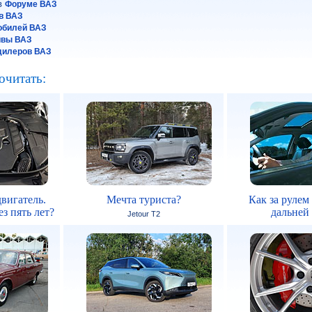
 в
Форуме ВАЗ
в ВАЗ
обилей ВАЗ
йвы ВАЗ
дилеров ВАЗ
очитать:
вигатель.
Мечта туриста?
Как за рулем
з пять лет?
дальней
Jetour T2