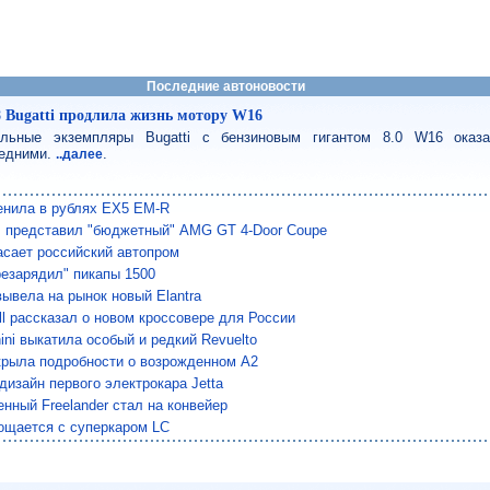
Последние автоновости
8 Bugatti продлила жизнь мотору W16
льные экземпляры Bugatti с бензиновым гигантом 8.0 W16 оказ
едними.
.
..далее
енила в рублях EX5 EM-R
 представил "бюджетный" AMG GT 4-Door Coupe
сает российский автопром
езарядил" пикапы 1500
вывела на рынок новый Elantra
ll рассказал о новом кроссовере для России
ini выкатила особый и редкий Revuelto
крыла подробности о возрожденном A2
дизайн первого электрокара Jetta
нный Freelander стал на конвейер
ощается с суперкаром LC