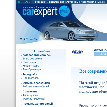
Грузовики и спецтехника
|
Автобусы
|
АвтоЮрист
|
Туризм
Oriens
Net
АвтоНо
Автомобили
ВАЗ
Каталог автомобилей
Электромобили
Суперкары
Концепт-кары
АвтоПремьеры
Все современн
Тест-драйв
Наши обзоры
На этой неделе
Отзывы владельцев
частности, по
Рейтинг автомобилей
полностью обно
Сравнение
Типы кузова
Фото автомобилей
Продажа автомобилей
Кроме того, к э