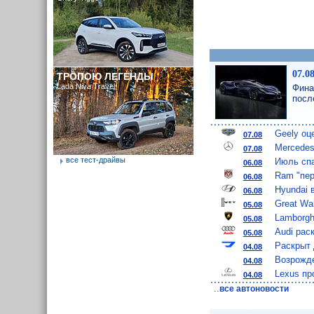
07.0
ТРОПОЮ ЛЕГЕНДЫ
Lada Niva Travel
Фина
посл
Geely оц
07.08
Mercedes
07.08
все тест-драйвы
Июль спа
06.08
Ram "пер
06.08
Hyundai 
06.08
Great Wa
05.08
Lamborgh
05.08
Audi рас
05.08
Раскрыт 
04.08
Возрожде
04.08
Lexus пр
04.08
..
все автоновости