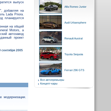
ратится выпуск
Alfa Romeo Junior
", добавляя на
ль Lada Priora.
од планируется
Audi Urbansphere
енная на общей
eral Motors, а
ский автозавод
данный проект
Renault Austral
0 сентября 2005
Toyota Sequoia
Ferrari 296 GTS
Все автопремьеры
Концепт-кары
е модернизации.