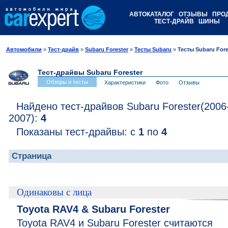
АВТОКАТАЛОГ
ОТЗЫВЫ
ПРО
ТЕСТ-ДРАЙВ
ШИНЫ
Автомобили
»
Тест-драйв
»
Subaru Forester
»
Тесты Subaru
»
Тесты Subaru Fore
Тест-драйвы Subaru Forester
Обзоры и тесты
Характеристики
Фото
Отзывы
Найдено тест-драйвов Subaru Forester(2006
2007):
4
Показаны тест-драйвы: с
1
по
4
Страница
Одинаковы с лица
Toyota RAV4 & Subaru Forester
Toyota RAV4 и Subaru Forester считаются