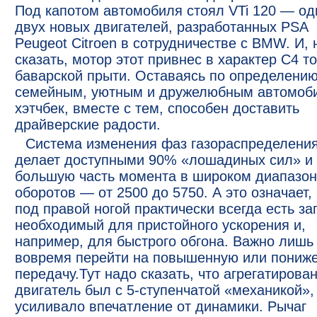
Под капотом автомобиля стоял VTi 120 — од
двух новых двигателей, разработанных PSA
Peugeot Citroen в сотрудничестве с BMW. И, 
сказать, мотор этот привнес в характер С4 т
баварской прыти. Оставаясь по определени
семейным, уютным и дружелюбным автомоб
хэтчбек, вместе с тем, способен доставить
драйверские радости.
Система изменения фаз газораспределени
делает доступными 90% «лошадиных сил» и
большую часть момента в широком диапазо
оборотов — от 2500 до 5750. А это означает, 
под правой ногой практически всегда есть за
необходимый для пристойного ускорения и,
например, для быстрого обгона. Важно лишь
вовремя перейти на повышенную или пониж
передачу.Тут надо сказать, что агрегатирова
двигатель был с 5-ступенчатой «механикой»,
усиливало впечатление от динамики. Рычаг