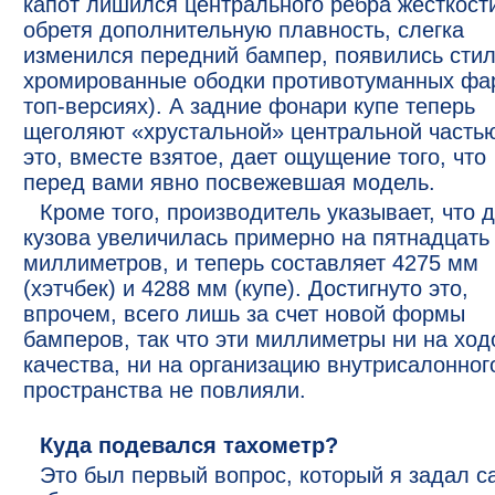
капот лишился центрального ребра жесткост
обретя дополнительную плавность, слегка
изменился передний бампер, появились сти
хромированные ободки противотуманных фар
топ-версиях). А задние фонари купе теперь
щеголяют «хрустальной» центральной частью
это, вместе взятое, дает ощущение того, что
перед вами явно посвежевшая модель.
Кроме того, производитель указывает, что 
кузова увеличилась примерно на пятнадцать
миллиметров, и теперь составляет 4275 мм
(хэтчбек) и 4288 мм (купе). Достигнуто это,
впрочем, всего лишь за счет новой формы
бамперов, так что эти миллиметры ни на хо
качества, ни на организацию внутрисалонног
пространства не повлияли.
Куда подевался тахометр?
Это был первый вопрос, который я задал с