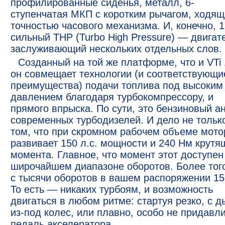
профилированные сиденья, металл, 6-
ступенчатая МКП с коротким рычагом, ходящ
точностью часового механизма. И, конечно, 1
сильный THP (Turbo High Pressure) — двигат
заслуживающий нескольких отдельных слов.
Созданный на той же платформе, что и VTi 
он совмещает технологии (и соответствующи
преимущества) подачи топлива под высоким
давлением благодаря турбокомпрессору, и
прямого впрыска. По сути, это бензиновый а
современных турбодизелей. И дело не тольк
том, что при скромном рабочем объеме мото
развивает 150 л.с. мощности и 240 Нм крутя
момента. Главное, что момент этот доступен
широчайшем диапазоне оборотов. Более того
с тысячи оборотов в вашем распоряжении 15
То есть — никаких турбоям, и возможность
двигаться в любом ритме: стартуя резко, с 
из-под колес, или плавно, особо не придавл
педаль акселератора.