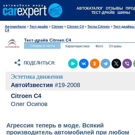
АВТОКАТАЛОГ
ОТЗЫВЫ
ПРО
ТЕСТ-ДРАЙВ
ШИНЫ
Автомобили
»
Тест-драйв
»
Citroen
»
Citroen C4
»
Тесты Citroen
»
Тест-драйвы 
C4
Тест-драйв Citroen C4
Обзоры и тесты
Характеристики
Фото
Отзывы
Эстетика движения
АвтоИзвестия
#19-2008
Citroen C4
Олег Осипов
Агрессия теперь в моде. Всякий
производитель автомобилей при любом