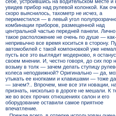
себе, устроившись на водительском месте и 
увидев прибор над рулевой колонкой. Как оч
скоро выяснилось, тахометр не исчез, а
переместился — в левый угол полупрозрачн
комбинации приборов, размещенной над
центральной частью передней панели. Лично
такое расположение не очень по душе — как
непривычно все время коситься в сторону. П
автомобилей с такой компоновкой уже немал
пусть все это выглядит модерново, я останус
своем мнении. И, честно говоря, до сих пор 
возьму в толк — зачем делать ступицу рулев
колеса неподвижной? Оригинально — да, м
утыкать ее кнопками и клавишами — тоже да
— зачем?.. Впрочем, мне все эти новации, н
признать, нисколько в дороге не мешали. К 
же во всех прочих отношениях салон и его
оборудование оставили самое приятное
впечатление.
Прежде всего, в отделке использован очен