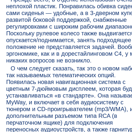
неплохой пластик. Понравилась обивка сиде
сами сиденья — удобные, а в 3-дверном куп
развитой боковой поддержкой, снабженные
регулировками с широким рабочим диапазон
Поскольку рулевое колесо также выдвигаетс
опускается/поднимается, занять подходящее
положение не представляется задачей. Вооб
эргономике, как и в дорестайлинговом С4, у
никаких вопросов не возникло.
О чем следует сказать, так это о новом на
так называемых телематических опций.
Появилась новая навигационная система с
цветным 7-дюймовым дисплеем, которая буд
устанавливаться «в стандарте». Она называ
MyWay, и включает в себя аудиосистему с
тюнером и CD-проигрывателем (mp3/WMA), и
дополнительным разъемом типа RCA (в
перчаточном ящике) для подключения
переносных аудиоустройств, а также гарниту