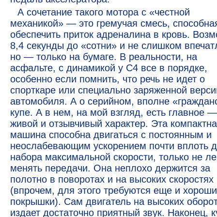
А сочетание такого мотора с «честной
механикой» — это гремучая смесь, способна
обеспечить приток адреналина в кровь. Возм
8,4 секунды до «сотни» и не слишком впечат
но — только на бумаге. В реальности, на
асфальте, с динамикой у С4 все в порядке,
особенно если помнить, что речь не идет о
спорткаре или специально заряженной верси
автомобиля. А о серийном, вполне «граждан
купе. А в нем, на мой взгляд, есть главное —
живой и отзывчивый характер. Эта компактн
машина способна двигаться с постоянным и
неослабевающим ускорением почти вплоть 
набора максимальной скорости, только не л
менять передачи. Она неплохо держится за
полотно в поворотах и на высоких скоростях
(впрочем, для этого требуются еще и хорош
покрышки). Сам двигатель на высоких оборо
издает достаточно приятный звук. Наконец, к