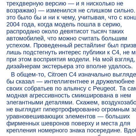
трехдверную версию — и я нисколько не
возражаю) — изменился не слишком сильно.
это было бы и ни к чему, учитывая, что с кон
2004 года, когда модель пошла в серию,
распродано около девятисот тысяч таких
автомобилей, что можно считать большим
успехом. Проведенный рестайлинг был приз
лишь подстегнуть интерес публики к С4, не 
при этом восприятия модели. На мой взгляд,
дизайнерам экстерьера это вполне удалось.
В общем-то, Citroen С4 изначально выгляде
бы сказал — интеллигентнее и дружелюбнее
своих собратьев по альянсу с Peugeot. Та са
модная агрессивность смикширована в нем
элегантными деталями. Скажем, воздухозаб
не выглядит гипертрофированно огромным за
уравновешивающих элементов — больших
фирменных шевронов поверху и места для
крепления номерного знака посередине. Вдо