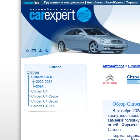
Грузовики и спецтехника
|
Автобусы
|
АвтоЮрист
|
Туризм
Oriens
Net
АвтоКаталог
»
Citroe
Citroen
Citroen
Citro
Citroen C4 X
2022-2024
О
2024...
Citroen C4
Citroen C4 Coupe
Citroen C4 Sedan
Обзор Citroe
Citroen C4 VTS
В октябре 202
коснулось кросс
заменив головну
огней. Фирменн
Citroen.
Корма седана