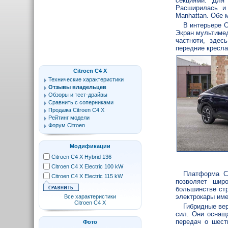
секциями. Для
Расширилась и
Manhattan. Обе 
В интерьере C
Экран мультимед
частноти, здес
передние кресла
Citroen C4 X
Технические характеристики
Отзывы владельцев
Обзоры и тест-драйвы
Сравнить с соперниками
Продажа Citroen C4 X
Рейтинг модели
Форум Citroen
Модификации
Citroen C4 X Hybrid 136
Citroen C4 X Electric 100 kW
Платформа C
Citroen C4 X Electric 115 kW
позволяет шир
большинстве стр
электрокары име
Все характеристики
Citroen C4 X
Гибридные вер
сил. Они оснащ
передач о шест
Фото