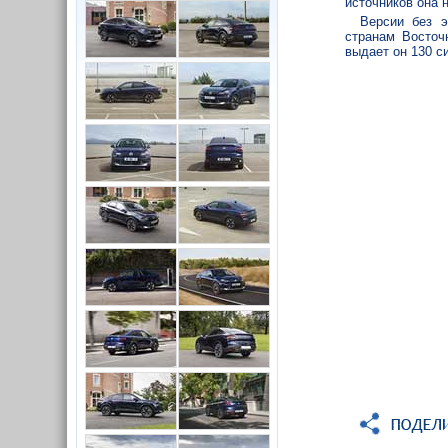
источников она 
Версии без э
странам Восточ
выдает он 130 с