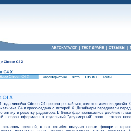
АВТОКАТАЛОГ
|
ТЕСТ-ДРАЙВ
|
ОТЗЫВЫ
|
n
»
Citroen C4 X
en C4 X
бзор Citroen C4 X
Характеристики
Фото
Отзывы
Тесты
n C4 X
4 года линейка Citroen C4 прошла рестайлинг, заметно изменив дизайн.
-хэтчбека C4 и кросс-седана с литерой Х. Дизайнеры переделали пере
ю оптику и решетку радиатора. В блоке фар прописались двойные пла
ый шеврон оформлен в отдельный "двухмерный" овал - такова нов
 осталась прежней, а вот хэтчбек получил новые фонари с гориз