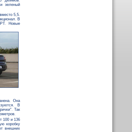
8 дюймов.
 и зеленый
вместо 5,5.
кционал. В
GPT. Новые
анена. Она
ьзуются. В
рички". Так
ометров.
т 100 и 136
ую коробку
от внешних