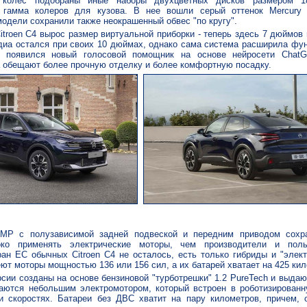
 колес подобраны иные наборы двухцветных дисков размером 1
 гамма колеров для кузова. В нее вошли серый оттенок Mercury
модели сохранили также неокрашенный обвес "по кругу".
itroen C4 вырос размер виртуальной приборки - теперь здесь 7 дюймов 
иа остался при своих 10 дюймах, однако сама система расширила фун
ь появился новый голосовой помощник на основе нейросети Chat
 обещают более прочную отделку и более комфортную посадку.
MP с полузависимой задней подвеской и передним приводом сохр
око применять электрические моторы, чем производители и пол
ан ЕС обычных Citroen C4 не осталось, есть только гибриды и "элект
ют моторы мощностью 136 или 156 сил, а их батарей хватает на 425 кил
сии созданы на основе бензиновой "турботрешки" 1.2 PureTech и выдаю
аются небольшим электромотором, который встроен в роботизированн
и скоростях. Батареи без ДВС хватит на пару километров, причем, 