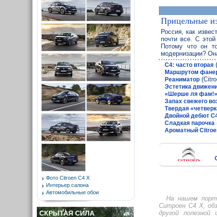
Прицельные и
Россия, как извес
почти все. С это
Потому что он т
модернизации? Она
(
С4: часто вторая
Маршрутом фане
(Citr
Реаниматор
Эстетика движен
«Шерше ля фам!
Запах свежего во
Твердая «четверк
Двойной дебют C
Сладкая парочка
Ароматный Citroe
Фото Citroen C4 X
Интерьер салона
Автомобильные обои
На нашем порт
Ситроен С4 Х, об
СКРЫТАЯ СИЛА
другой полезной