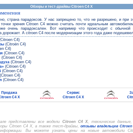
Обзоры и тест-драйвы Citroen C4 X
зменения
тно, страна парадоксов. У нас запрещено то, что не разрешено, и при 
й точки зрения Citroen C4 можно считать почти идеальным автомобиле
оже очень парадоксален. Вот например что происходит с обычной
 дорожает. А citroen C4 после модернизации этого года даже подешеве
Citroen C4)
(Citroёn C4)
ры
oen C4)
(Citroen C4)
ия
(Citroen C4)
»
(Citroen C4)
здуха
(Citroen C4)
а»
(Citroen C4)
4
(Citroen C4)
(Citroen C4)
n
Продажа
Сервис
З
Citroen C4 X
Citroen C4 X
Cit
але представлены все модели
Citroen C4 X
, технические данные
зоры Citroen C4 X, а также тест-драйвы,
отзывы владельцев Citroen
 информации. Вы можете узнать цены на новые автомобили Cit