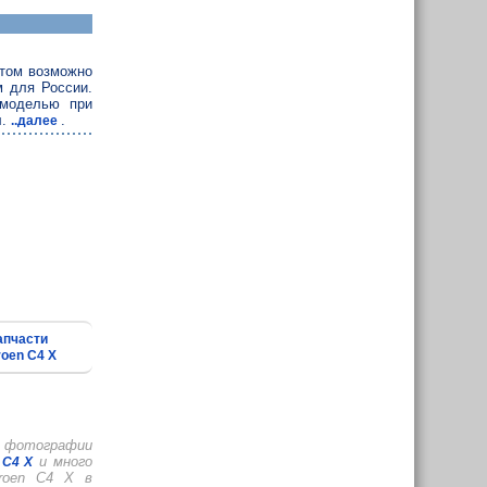
этом возможно
м для России.
 моделью при
л.
.
..далее
апчасти
roen C4 X
, фотографии
и много
 C4 X
roen C4 X в