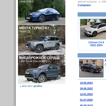
автосалонах и о
Infiniti Q50 S
.
Ситроен
МЕЧТА ТУРИСТА?
Jetour T2
Citroen C4 X
2022-2024
ВНЕДОРОЖНОЕ СЕРДЦЕ
Land Rover Discovery
10.05.2023
все тест-драйвы
30.06.2022
12.01.2022
01.07.2020
06.08.2019