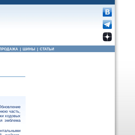
ПРОДАЖА
|
ШИНЫ
|
СТАТЬИ
 Обновление
днюю часть,
шки ходовых
ая эмблема
онтальными