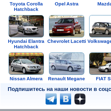
Toyota Corolla
Opel Astra
Mazda
Hatchback
Hyundai Elantra
Chevrolet Lacetti
Volkswage
Hatchback
Nissan Almera
Renault Megane
FIAT S
Подпишитесь на наши новости в соцс