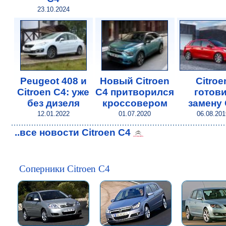
23.10.2024
Peugeot 408 и
Новый Citroen
Citroe
Citroen C4: уже
C4 притворился
готови
без дизеля
кроссовером
замену
12.01.2022
01.07.2020
06.08.201
..все новости Citroen C4
Соперники Citroen C4