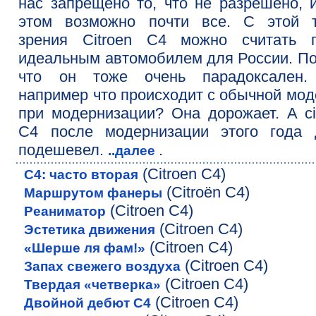
нас запрещено то, что не разрешено, 
этом возможно почти все. С этой т
зрения Citroen C4 можно считать п
идеальным автомобилем для России. П
что он тоже очень парадоксален.
например что происходит с обычной мо
при модернизации? Она дорожает. А ci
C4 после модернизации этого года 
подешевел.
.
..далее
(Citroen C4)
С4: часто вторая
(Citroёn C4)
Маршрутом фанеры
(Citroen C4)
Реаниматор
(Citroen C4)
Эстетика движения
(Citroen C4)
«Шерше ля фам!»
(Citroen C4)
Запах свежего воздуха
(Citroen C4)
Твердая «четверка»
(Citroen C4)
Двойной дебют C4