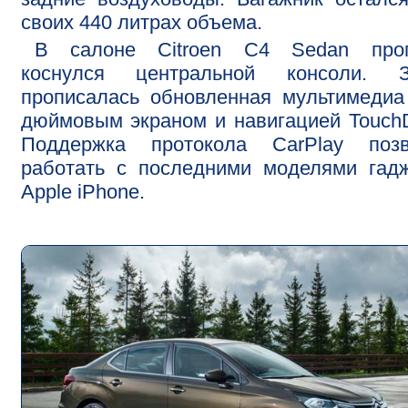
своих 440 литрах объема.
В салоне Citroen С4 Sedan прог
коснулся центральной консоли. З
прописалась обновленная мультимедиа
дюймовым экраном и навигацией TouchD
Поддержка протокола CarPlay позв
работать с последними моделями гад
Apple iPhone.