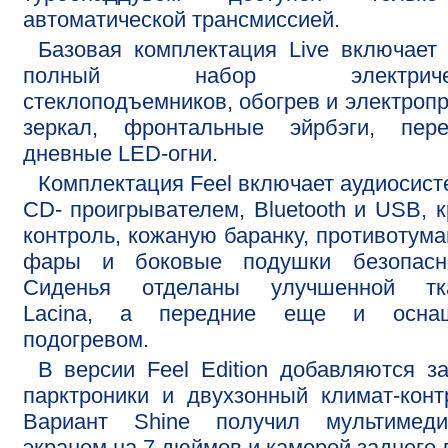
автоматической трансмиссией.
Базовая комплектация Live включает
полный набор электричес
стеклоподъемников, обогрев и электроп
зеркал, фронтальные эйрбэги, пере
дневные LED-огни.
Комплектация Feel включает аудиосист
CD- проигрывателем, Bluetooth и USB, к
контроль, кожаную баранку, противотум
фары и боковые подушки безопасно
Сиденья отделаны улучшенной тк
Lacina, а передние еще и осна
подогревом.
В версии Feel Edition добавляются з
парктроники и двухзонный климат-конт
Вариант Shine получил мультимед
экраном на 7 дюймов и камерой заднего 