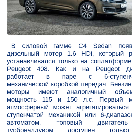
В силовой гамме С4 Sedan появ
дизельный мотор 1.6 HDi, который р
устанавливался только на соплатформ
Peugeot 408. Как и на Peugeot ди
работает в паре с 6-ступенч
механической коробкой передач. Бензи
моторы имеют аналогичный объ
мощность 115 и 150 л.с. Первый м
атмосферный может агрегатироваться
ступенчатой механикой или 6-диапаз
автоматом, топовый двигате
турбонаддувом доступен толь