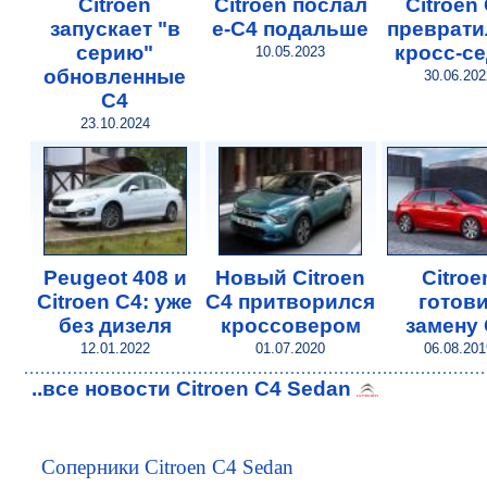
Citroen
Citroen послал
Citroen
запускает "в
e-C4 подальше
преврати
серию"
кросс-с
10.05.2023
обновленные
30.06.202
C4
23.10.2024
Peugeot 408 и
Новый Citroen
Citroe
Citroen C4: уже
C4 притворился
готови
без дизеля
кроссовером
замену
12.01.2022
01.07.2020
06.08.201
..все новости Citroen C4 Sedan
Соперники Citroen C4 Sedan