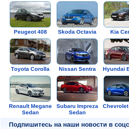
Peugeot 408
Skoda Octavia
Kia Ce
Toyota Corolla
Nissan Sentra
Hyundai E
Renault Megane
Subaru Impreza
Chevrolet
Sedan
Sedan
Подпишитесь на наши новости в соцс