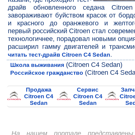
драйв обновленного седана Citroen
завораживают буйством красок от борд
и красного до оранжевого и желтог
первый российский Citroen стал совреме
технологичнее, порадовал новыми опци
расширил гамму двигателей и трансми
.
читать тест-драйв Citroen C4 Sedan
(Citroen C4 Sedan)
Школа выживания
(Citroen C4 Seda
Российское гражданство
Продажа
Сервис
Запч
Citroen C4
Citroen C4
Citro
Sedan
Sedan
Se
На нашем портале представлены