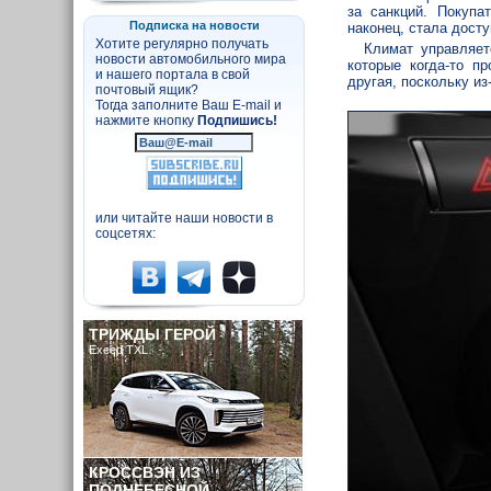
за санкций. Покупа
Подписка на новости
наконец, стала досту
Хотите регулярно получать
Климат управляет
новости автомобильного мира
которые когда-то п
и нашего портала в свой
другая, поскольку и
почтовый ящик?
Тогда заполните Ваш E-mail и
нажмите кнопку
Подпишись!
или читайте наши новости в
соцсетях:
ТРИЖДЫ ГЕРОЙ
Exeed TXL
КРОССВЭН ИЗ
ПОДНЕБЕСНОЙ