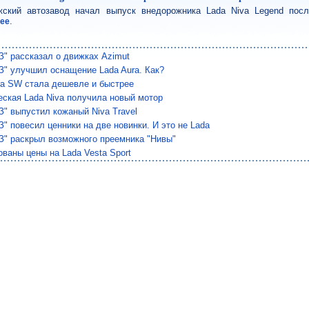
ский автозавод начал выпуск внедорожника Lada Niva Legend посл
.
лее
З" рассказал о движках Azimut
З" улучшил оснащение Lada Aura. Как?
ra SW стала дешевле и быстрее
еская Lada Niva получила новый мотор
" выпустил кожаный Niva Travel
" повесил ценники на две новинки. И это не Lada
З" раскрыл возможного преемника "Нивы"
ваны цены на Lada Vesta Sport