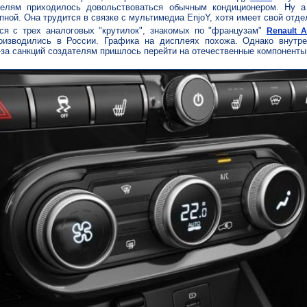
телям приходилось довольствоваться обычным кондиционером. Ну а
пной. Она трудится в связке с мультимедиа EnjoY, хотя имеет свой отде
ся с трех аналоговых "крутилок", знакомых по "французам"
Renault A
роизводились в России. Графика на дисплеях похожа. Однако внутре
з-за санкций создателям пришлось перейти на отечественные компоненты