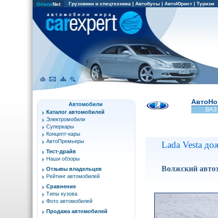
Грузовики и спецтехника
|
Автобусы
|
АвтоЮрист
|
Туризм
Oriens
Net
АвтоНо
Автомобили
ВАЗ
Каталог автомобилей
Электромобили
Суперкары
Концепт-кары
АвтоПремьеры
Lada Vesta до
Тест-драйв
Наши обзоры
Волжский автоз
Отзывы владельцев
Рейтинг автомобилей
Сравнение
Типы кузова
Фото автомобилей
Продажа автомобилей