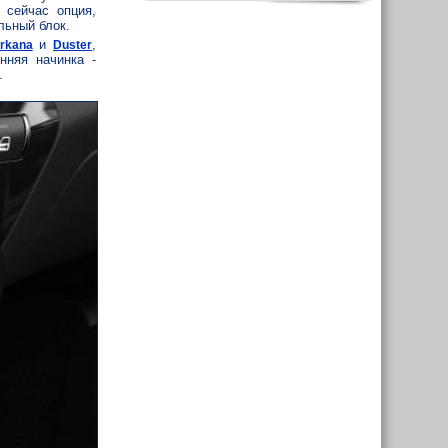
 сейчас опция,
льный блок.
и
,
rkana
Duster
нняя начинка -
.