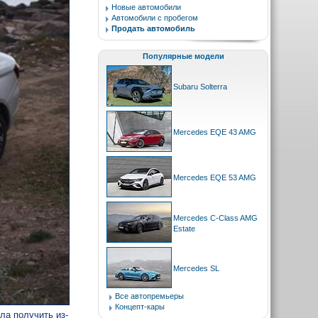
Новые автомобили
Автомобили с пробегом
Продать автомобиль
Популярные модели
Subaru Solterra
Mercedes EQE 43 AMG
Mercedes EQE 53 AMG
Mercedes C-Class AMG
Estate
Mercedes SL
Все автопремьеры
Концепт-кары
ла получить из-