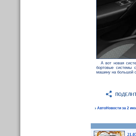
А вот новая сист
бортовые системы с
машину на большой с
АвтоНовости за 2 июл
21.0