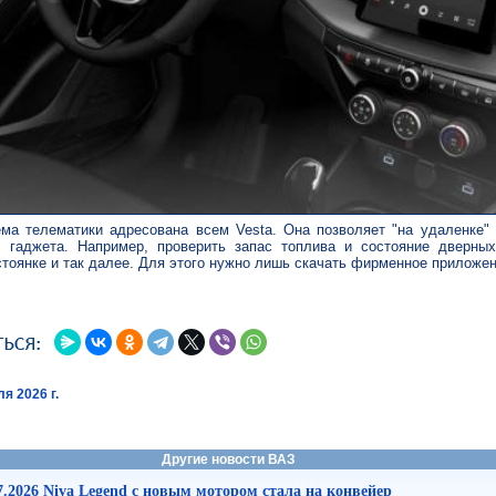
ема телематики адресована всем Vesta. Она позволяет "на удаленке" 
 гаджета. Например, проверить запас топлива и состояние дверных
тоянке и так далее. Для этого нужно лишь скачать фирменное приложен
я 2026 г.
Другие новости ВАЗ
7.2026 Niva Legend с новым мотором стала на конвейер