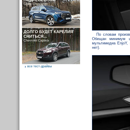
Geely Okavango
ДОЛГО БУДЕТ КАРЕЛИЯ
По словам произв
СНИТЬСЯ...
Обещан минимум ш
Chevrolet Captiva
мультимедиа EnjoY, 
нет).
все тест-драйвы