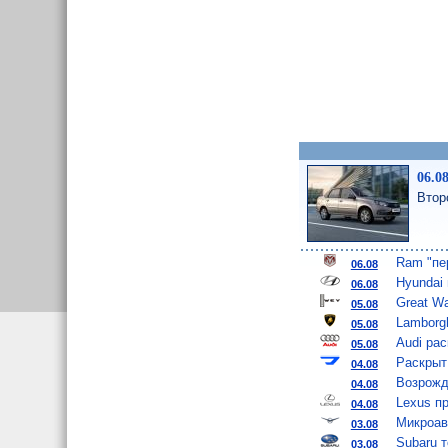
06.0
Втор
Ram "пе
06.08
Hyundai
06.08
Great W
05.08
Lamborgh
05.08
Audi ра
05.08
Раскрыт
04.08
Возрожд
04.08
Lexus п
04.08
Микроав
03.08
Subaru 
03.08