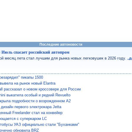
Последние автоновости
8 Июль спасает российский автопром
ой месяц лета стал лучшим для рынка новых легковушек в 2026 году.
..
резарядил" пикапы 1500
 вывела на рынок новый Elantra
all рассказал о новом кроссовере для России
ini выкатила особый и редкий Revuelto
скрыла подробности о возрожденном A2
 дизайн первого электрокара Jetta
енный Freelander стал на конвейер
рощается с суперкаром LC
тобусы УАЗ официально стали "Буханками"
точечно обновила BRZ