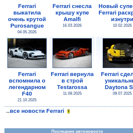
Ferrari
Ferrari снесла
Новый супе
выкатила
крышу купе
Ferrari рас
очень крутой
Amalfi
изнутр
Purosangue
16.03.2026
10.02.2026
04.05.2026
Ferrari
Ferrari вернула
Ferrari сде
вспомнила о
в строй
уникальн
легендарном
Testarossa
Daytona 
F40
11.09.2025
09.07.2025
21.10.2025
..
все новости Ferrari
Последние автоновости