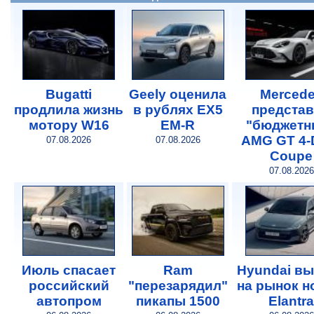
Bugatti
Geely оценила
Merced
продлила жизнь
в рублях EX5
предста
мотору W16
EM-R
"бюджетн
AMG GT 4-
07.08.2026
07.08.2026
Coupe
07.08.2026
Июль спасает
Ram
Hyundai в
российский
"перезарядил"
на рынок 
автопром
пикапы 1500
Elantra