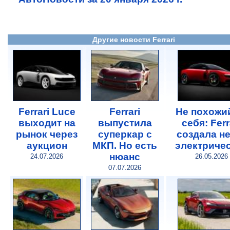
Другие новости Ferrari
Ferrari Luce
Ferrari
Не похожи
выходит на
выпустила
себя: Ferr
рынок через
суперкар с
создала н
аукцион
МКП. Но есть
электриче
нюанс
24.07.2026
26.05.2026
07.07.2026