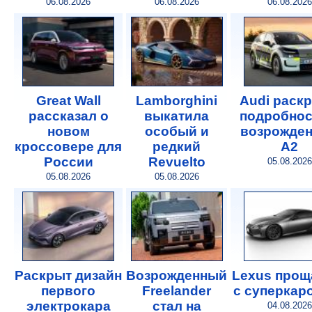
06.08.2026
06.08.2026
06.08.2026
Great Wall
Lamborghini
Audi раск
рассказал о
выкатила
подробнос
новом
особый и
возрожде
кроссовере для
редкий
A2
России
Revuelto
05.08.2026
05.08.2026
05.08.2026
Раскрыт дизайн
Возрожденный
Lexus прощ
первого
Freelander
с суперкар
электрокара
стал на
04.08.2026