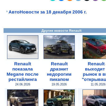
АвтоНовости за 18 декабря 2006 г.
Другие новости Renault
Renault
Renault
Renault
показала
дразнит
выходит 
Megane после
недорогим
рынок в в
рестайлинга
пикапом
"открыва
24.06.2026
19.05.2026
11.05.2026