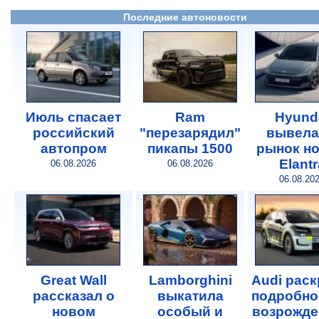
Последние автоновости
Июль спасает
Ram
Hyund
российский
"перезарядил"
вывела
автопром
пикапы 1500
рынок н
Elantr
06.08.2026
06.08.2026
06.08.20
Great Wall
Lamborghini
Audi рас
рассказал о
выкатила
подробно
новом
особый и
возрожде