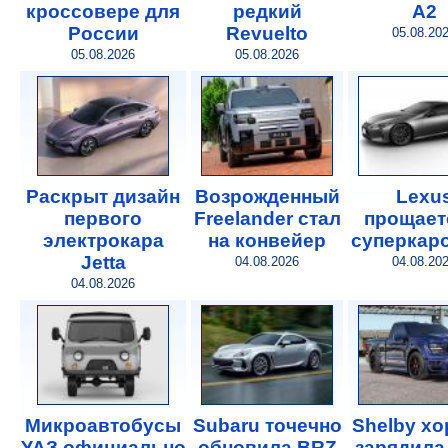
кроссовере для
редкий
A2
России
Revuelto
05.08.20
05.08.2026
05.08.2026
Раскрыт дизайн
Возрожденный
Lexu
первого
Freelander стал
прощает
электрокара
на конвейер
суперкар
Jetta
04.08.2026
04.08.20
04.08.2026
Микроавтобусы
Subaru точечно
Shelby х
УАЗ официально
обновила BRZ
зарядила