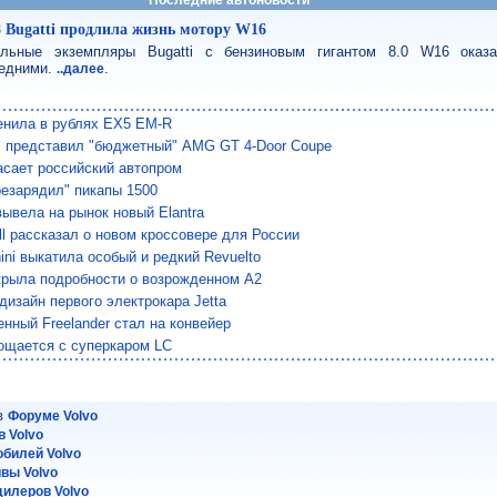
8 Bugatti продлила жизнь мотору W16
льные экземпляры Bugatti с бензиновым гигантом 8.0 W16 оказ
едними.
.
..далее
енила в рублях EX5 EM-R
 представил "бюджетный" AMG GT 4-Door Coupe
сает российский автопром
езарядил" пикапы 1500
вывела на рынок новый Elantra
ll рассказал о новом кроссовере для России
ini выкатила особый и редкий Revuelto
крыла подробности о возрожденном A2
дизайн первого электрокара Jetta
нный Freelander стал на конвейер
ощается с суперкаром LC
 в
Форуме Volvo
 Volvo
обилей Volvo
йвы Volvo
илеров Volvo