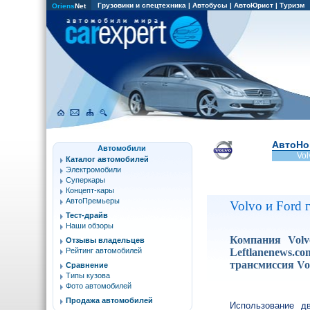
Грузовики и спецтехника
|
Автобусы
|
АвтоЮрист
|
Туризм
Oriens
Net
АвтоНо
Автомобили
Vol
Каталог автомобилей
Электромобили
Суперкары
Концепт-кары
АвтоПремьеры
Volvo и Ford 
Тест-драйв
Наши обзоры
Компания Volv
Отзывы владельцев
Leftlanenews.
Рейтинг автомобилей
трансмиссия Vo
Сравнение
Типы кузова
Фото автомобилей
Продажа автомобилей
Использование д