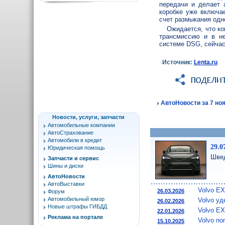
передачи и делает
коробке уже включа
счет размыкания одн
Ожидается, что ко
трансмиссию и в не
системе DSG, сейчас
Источник:
Lenta.ru
АвтоНовости за 7 ноя
Новости, услуги, запчасти
Автомобильные компании
АвтоСтрахование
Автомобили в кредит
29.0
Юридическая помощь
Швед
Запчасти и сервис
Шины и диски
АвтоНовости
АвтоВыставки
Volvo E
26.03.2026
Форум
Автомобильный юмор
Volvo у
26.02.2026
Новые штрафы ГИБДД
Volvo EX
22.01.2026
Реклама на портале
Volvo п
15.10.2025