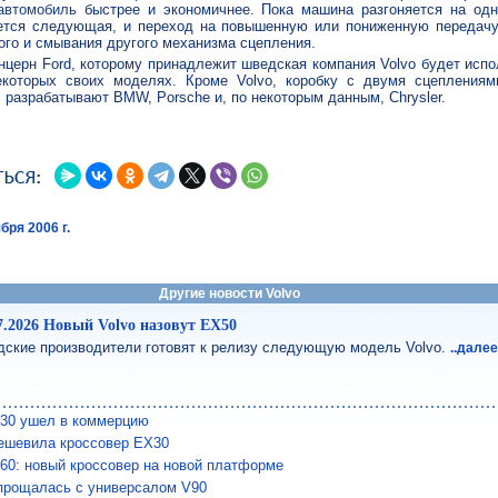
автомобиль
быстрее и экономичнее. Пока машина разгоняется на одн
ется следующая, и переход на повышенную или пониженную передачу
ого и смывания другого механизма сцепления.
нцерн Ford, которому принадлежит шведская компания Volvo будет исп
которых своих моделях. Кроме Volvo, коробку с двумя сцеплениям
 разрабатывают BMW, Porsche и, по некоторым данным, Chrysler.
бря 2006 г.
Другие новости Volvo
7.2026 Новый Volvo назовут EX50
ские производители готовят к релизу следующую модель Volvo.
..дале
X30 ушел в коммерцию
дешевила кроссовер EX30
60: новый кроссовер на новой платформе
опрощалась с универсалом V90