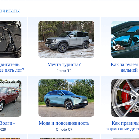
очитать:
вигатель.
Мечта туриста?
Как за рулем
з пять лет?
дальней
Jetour T2
Волги»
Мода и повседневность
Как правиль
тормозные дис
1029
Omoda C7