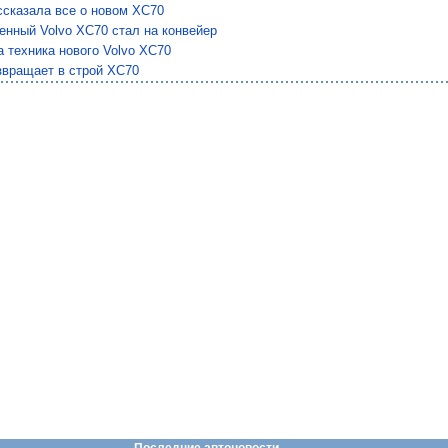
ссказала все о новом XC70
енный Volvo XC70 стал на конвейер
 техника нового Volvo XC70
звращает в строй XC70
Последние автоновости