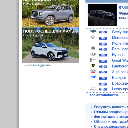
Haval Dargo
07.0
Фина
посл
ПОВЗРОСЛЕВШИЙ МАЛЫЙ
Geely оц
07.08
Chery Tiggo 4
Mercedes
07.08
Июль спа
06.08
Ram "пер
06.08
Hyundai 
06.08
Great Wa
05.08
все тест-драйвы
Lamborgh
05.08
Audi рас
05.08
Раскрыт 
04.08
Возрожде
04.08
Lexus пр
04.08
..
все автоновости
Обсудить новость
Отзывы владельцев
Фотокаталог автом
Обзоры и
тест-дра
Спецпредложения д