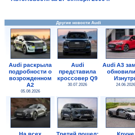
Другие новости Audi
Audi раскрыла
Audi
Audi A3 за
подробности о
представила
обновили
возрожденном
кроссовер Q9
Изнутр
A2
30.07.2026
24.06.202
05.08.2026
На всех
Третий пошел:
Круче