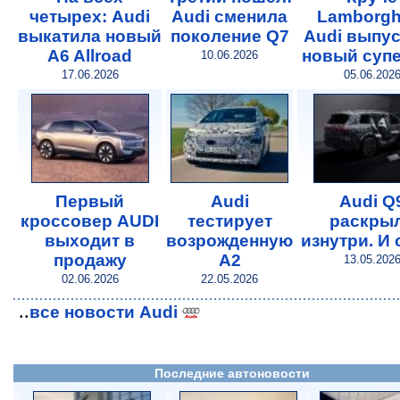
четырех: Audi
Audi сменила
Lamborghi
выкатила новый
поколение Q7
Audi выпу
A6 Allroad
новый суп
10.06.2026
17.06.2026
05.06.202
Первый
Audi
Audi Q
кроссовер AUDI
тестирует
раскры
выходит в
возрожденную
изнутри. И 
продажу
A2
13.05.202
02.06.2026
22.05.2026
..
все новости Audi
Последние автоновости