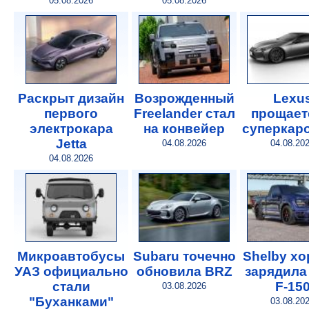
05.08.2026
05.08.2026
Раскрыт дизайн
Возрожденный
Lexu
первого
Freelander стал
прощает
электрокара
на конвейер
суперкар
Jetta
04.08.2026
04.08.20
04.08.2026
Микроавтобусы
Subaru точечно
Shelby х
УАЗ официально
обновила BRZ
зарядила
стали
F-15
03.08.2026
"Буханками"
03.08.20