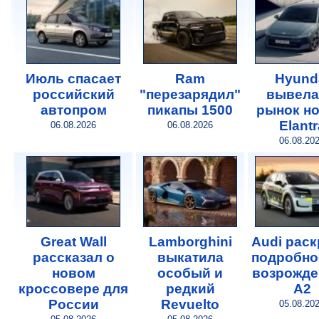
Июль спасает
Ram
Hyund
российский
"перезарядил"
вывела
автопром
пикапы 1500
рынок н
Elantr
06.08.2026
06.08.2026
06.08.20
Great Wall
Lamborghini
Audi рас
рассказал о
выкатила
подробно
новом
особый и
возрожде
кроссовере для
редкий
A2
России
Revuelto
05.08.20