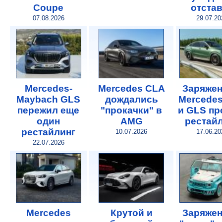
Coupe
отста
07.08.2026
29.07.20
Mercedes-
Mercedes CLA
Заряже
Maybach GLS
дождались
Mercede
пережил еще
"прокачки" в
и GLS п
один
AMG
рестай
рестайлинг
10.07.2026
17.06.20
22.07.2026
Mercedes
Крутой и
Заряже