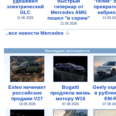
удешевил
быстрый
"гелик" 
электрический
гиперкар от
преврат
GLC
Mercedes AMG
кабрио
пошел "в серию"
11.06.2026
13.05.20
21.05.2026
..
все новости Mercedes
Последние автоновости
Esteo начинает
Bugatti
Geely оц
российские
продлила жизнь
в рубля
продажи V27
мотору W16
EM-
10.08.2026
07.08.2026
07.08.20