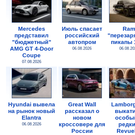
Mercedes
Июль спасает
Ra
представил
российский
"перезар
"бюджетный"
автопром
пикапы 
AMG GT 4-Door
06.08.2026
06.08.20
Coupe
07.08.2026
Hyundai вывела
Great Wall
Lamborg
на рынок новый
рассказал о
выкат
Elantra
новом
особы
кроссовере для
редк
06.08.2026
России
Revuel