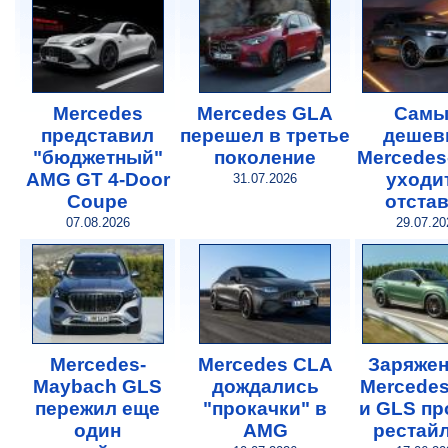
Mercedes
Mercedes GLA
Самы
представил
перешел в третье
дешев
"бюджетный"
поколение
Mercede
AMG GT 4-Door
уходи
31.07.2026
Coupe
отста
07.08.2026
29.07.20
Mercedes-
Mercedes CLA
Заряже
Maybach GLS
дождались
Mercede
пережил еще
"прокачки" в
и GLS п
один
AMG
рестай