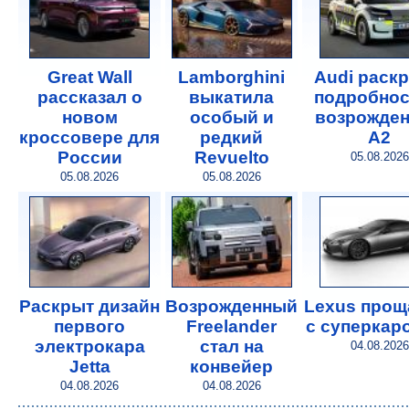
Great Wall
Lamborghini
Audi раск
рассказал о
выкатила
подробнос
новом
особый и
возрожде
кроссовере для
редкий
A2
России
Revuelto
05.08.2026
05.08.2026
05.08.2026
Раскрыт дизайн
Возрожденный
Lexus прощ
первого
Freelander
с суперкар
электрокара
стал на
04.08.2026
Jetta
конвейер
04.08.2026
04.08.2026