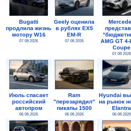
Bugatti
Geely оценила
Merced
продлила жизнь
в рублях EX5
предста
мотору W16
EM-R
"бюджетн
AMG GT 4-
07.08.2026
07.08.2026
Coupe
07.08.2026
Июль спасает
Ram
Hyundai в
российский
"перезарядил"
на рынок 
автопром
пикапы 1500
Elantra
06.08.2026
06.08.2026
06.08.2026