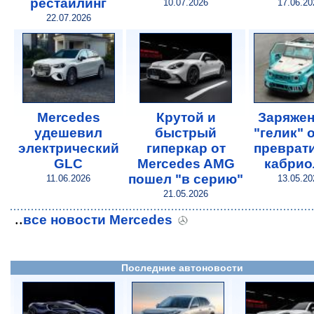
рестайлинг
10.07.2026
17.06.20
22.07.2026
Mercedes
Крутой и
Заряже
удешевил
быстрый
"гелик" 
электрический
гиперкар от
преврат
GLC
Mercedes AMG
кабрио
пошел "в серию"
11.06.2026
13.05.20
21.05.2026
..
все новости Mercedes
Последние автоновости