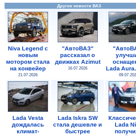
Другие новости ВАЗ
Niva Legend с
"АвтоВАЗ"
"АвтоВ
новым
рассказал о
улучш
мотором стала
движках Azimut
оснаще
на конвейер
Lada Aura
16.07.2026
21.07.2026
09.07.20
Lada Vesta
Lada Iskra SW
Классиче
дождалась
стала дешевле и
Lada N
климат-
быстрее
получи