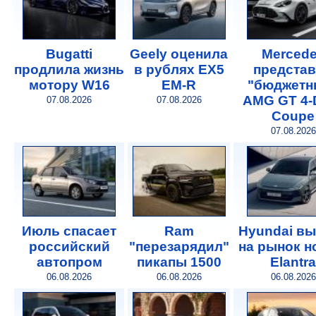
Bugatti
Geely оценила
Merced
продлила жизнь
в рублях EX5
предста
мотору W16
EM-R
"бюджетн
AMG GT 4-
07.08.2026
07.08.2026
Coupe
07.08.2026
Июль спасает
Ram
Hyundai в
российский
"перезарядил"
на рынок 
автопром
пикапы 1500
Elantra
06.08.2026
06.08.2026
06.08.2026