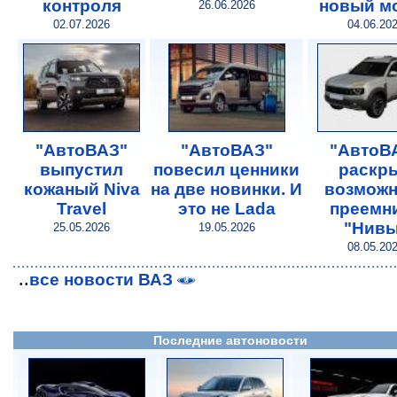
контроля
новый м
26.06.2026
02.07.2026
04.06.20
"АвтоВАЗ"
"АвтоВАЗ"
"АвтоВ
выпустил
повесил ценники
раскр
кожаный Niva
на две новинки. И
возможн
Travel
это не Lada
преемн
"Нивы
25.05.2026
19.05.2026
08.05.20
..
все новости ВАЗ
Последние автоновости