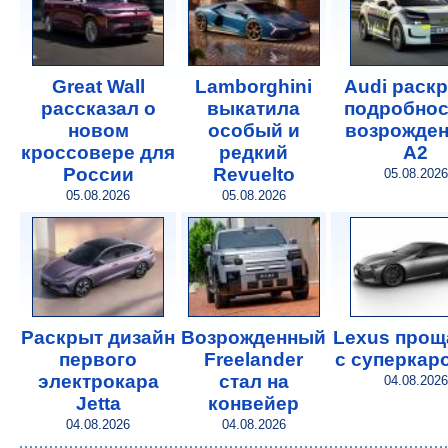
Great Wall
Lamborghini
Audi раск
рассказал о
выкатила
подробнос
новом
особый и
возрожде
кроссовере для
редкий
A2
России
Revuelto
05.08.2026
05.08.2026
05.08.2026
Раскрыт дизайн
Возрожденный
Lexus прощ
первого
Freelander
с суперкар
электрокара
стал на
04.08.2026
Jetta
конвейер
04.08.2026
04.08.2026