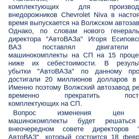
комплектующих для производс
внедорожников Chevrolet Niva в насто
время выпускается на Волжском автозав
Однако, по словам нового генераль
директора "АвтоВАЗа" Игоря Есиповск
ВАЗ поставлял двигател
машинокомплекты на СП на 15 проце
ниже их себестоимости. В результ
убытки "АвтоВАЗа" по данному про
достигали 20 миллионов долларов в 
Именно поэтому Волжский автозавод р
временно прекратить поста
комплектующих на СП.
Вопрос изменения цен
машинокомплекты будет решатьс
внеочередном совете директоров 
АвтоВАЗ", который состоится 18 февр