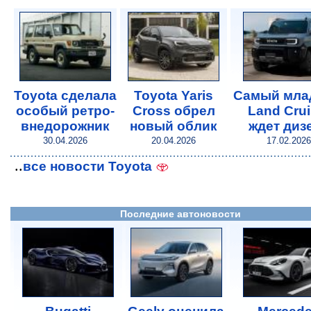
Toyota сделала
Toyota Yaris
Самый мла
особый ретро-
Cross обрел
Land Crui
внедорожник
новый облик
ждет диз
30.04.2026
20.04.2026
17.02.2026
..
все новости Toyota
Последние автоновости