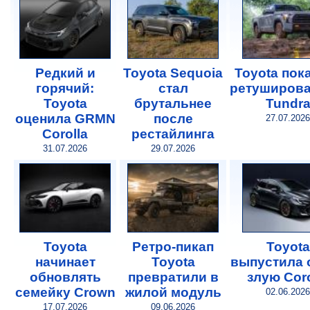
Редкий и
Toyota Sequoia
Toyota пок
горячий:
стал
ретуширов
Toyota
брутальнее
Tundr
оценила GRMN
после
27.07.2026
Corolla
рестайлинга
31.07.2026
29.07.2026
Toyota
Ретро-пикап
Toyota
начинает
Toyota
выпустила 
обновлять
превратили в
злую Coro
семейку Crown
жилой модуль
02.06.2026
17.07.2026
09.06.2026