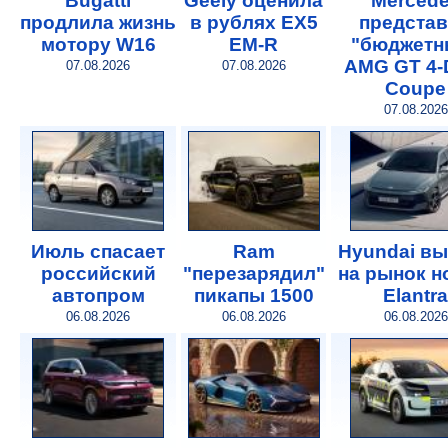
Bugatti
Geely оценила
Merced
продлила жизнь
в рублях EX5
предста
мотору W16
EM-R
"бюджетн
AMG GT 4-
07.08.2026
07.08.2026
Coupe
07.08.2026
Июль спасает
Ram
Hyundai в
российский
"перезарядил"
на рынок 
автопром
пикапы 1500
Elantra
06.08.2026
06.08.2026
06.08.2026