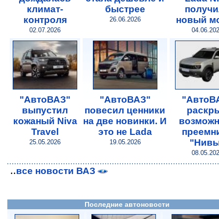
климат-
быстрее
получи
контроля
новый м
26.06.2026
02.07.2026
04.06.20
"АвтоВАЗ"
"АвтоВАЗ"
"АвтоВ
выпустил
повесил ценники
раскр
кожаный Niva
на две новинки. И
возможн
Travel
это не Lada
преемн
"Нивы
25.05.2026
19.05.2026
08.05.20
..
все новости ВАЗ
Последние автоновости