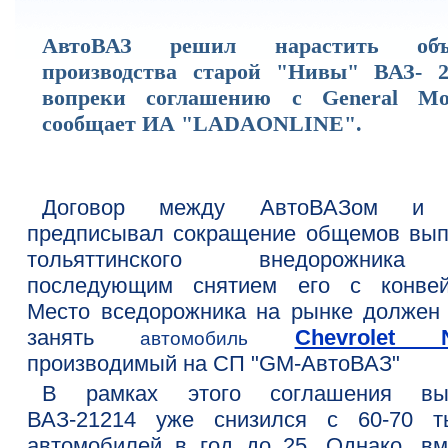
АвтоВАЗ решил нарастить объ
производства старой "Нивы" ВАЗ- 2
вопреки соглашению с General Mot
сообщает ИА "LADAONLINE".
Договор между АвтоВАЗом и
предписывал сокращение общемов вып
тольяттинского внедорожник
последующим снятием его с конвей
Место вседорожника на рынке должен
занять
Chevrolet N
автомобиль
производимый на СП "GM-АвтоВАЗ"
В рамках этого соглашения вы
ВАЗ-21214 уже снизился с 60-70 т
автомобилей в год до 25. Однако, вм