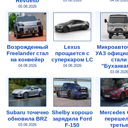
Revuelto
05.08.2026
04.08.202
05.08.2026
Возрожденный
Lexus
Микроавто
Freelander стал
прощается с
УАЗ офици
на конвейер
суперкаром LC
стали
"Буханка
04.08.2026
04.08.2026
03.08.202
Subaru точечно
Shelby хорошо
Mercedes
обновила BRZ
зарядила Ford
перешел
F-150
треть
03.08.2026