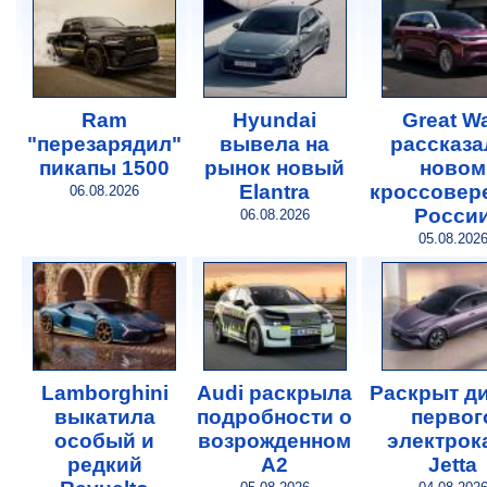
Ram
Hyundai
Great Wa
"перезарядил"
вывела на
рассказа
пикапы 1500
рынок новый
новом
Elantra
кроссовер
06.08.2026
Росси
06.08.2026
05.08.202
Lamborghini
Audi раскрыла
Раскрыт д
выкатила
подробности о
первог
особый и
возрожденном
электрок
редкий
A2
Jetta