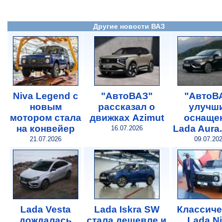
Другие новости ВАЗ
Niva Legend с
"АвтоВАЗ"
"АвтоВ
новым
рассказал о
улучш
мотором стала
движках Azimut
оснаще
на конвейер
Lada Aura
16.07.2026
21.07.2026
09.07.20
Lada Vesta
Lada Iskra SW
Классиче
дождалась
стала дешевле и
Lada N