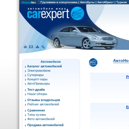
Грузовики и спецтехника
|
Автобусы
|
АвтоЮрист
|
Туризм
Oriens
Net
АвтоНов
Автомобили
Каталог автомобилей
Электромобили
Суперкары
Р
Концепт-кары
АвтоПремьеры
Тест-драйв
Наши обзоры
Отзывы владельцев
Рейтинг автомобилей
Е
Сравнение
Типы кузова
Фото автомобилей
Продажа автомобилей