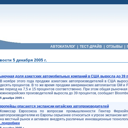
АВТОКАТАЛОГ
|
ТЕСТ-ДРАЙВ
|
ОТЗЫВЫ
|
ости 5 декабря 2005 г.
ыночная доля азиатских автомобильных компаний в США выросла до 39 
В ноябре этого года продажи азиатских автопроизводителей в США вырос
десять процентов. В то же время продажи американских автогигантов GM и F
же период на 7,5 и 15 процентов соответственно. При этом общая рыночная
южнокорейских производителей выросла до 39 процентов, сообщает Bloomb
5 декабря 2005 г.
вропейцы опасаются экспансии китайских автопроизводителей
Комиссар Евросоюза по вопросам промышленности Гюнтер Ферхойге
автопроизводителям из Европы серьезнее относиться к угрозе экспансии ки
на местный рынок и активнее внедрять различные инновационные технологи
..подробнее
5 декабря 2005 г.