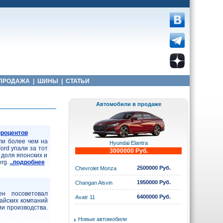
ПРОДАЖА
|
ШИНЫ
|
СТАТЬИ
Автомобили в продаже
процентов
ли более чем на
Hyundai Elantra
ord упали за тот
3000000 Руб.
 доля японских и
erg.
..подробнее
2500000 Руб.
Chevrolet Monza
1950000 Руб.
Changan Alsvin
н посоветовал
6400000 Руб.
Avatr 11
тайских компаний
и производства.
Новые автомобили