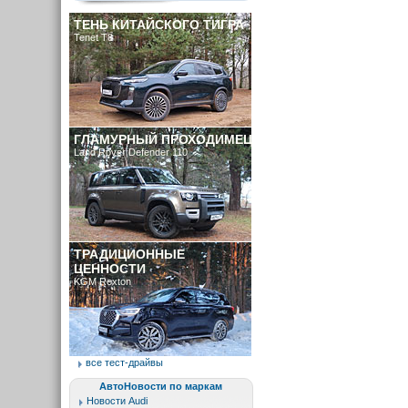
ТЕНЬ КИТАЙСКОГО ТИГРА
Tenet T8
ГЛАМУРНЫЙ ПРОХОДИМЕЦ
Land Rover Defender 110
ТРАДИЦИОННЫЕ
ЦЕННОСТИ
KGM Rexton
все тест-драйвы
АвтоНовости по маркам
Новости Audi