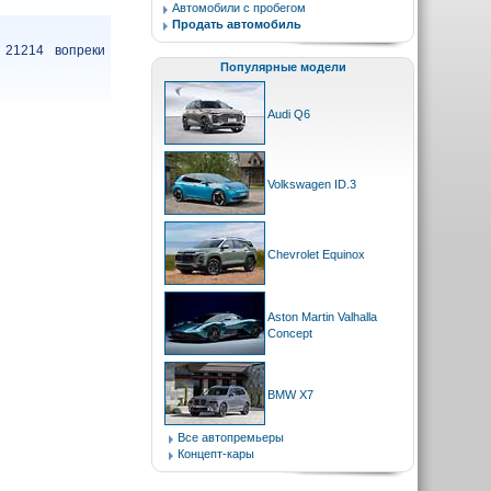
Автомобили с пробегом
Продать автомобиль
 21214 вопреки
Популярные модели
Audi Q6
Volkswagen ID.3
Chevrolet Equinox
Aston Martin Valhalla
Concept
BMW X7
Все автопремьеры
Концепт-кары