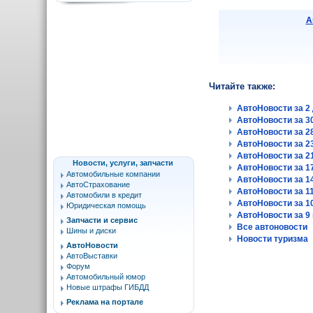
А
Читайте также:
АвтоНовости за 2 
АвтоНовости за 30
АвтоНовости за 28
АвтоНовости за 23
АвтоНовости за 21
Новости, услуги, запчасти
АвтоНовости за 17
Автомобильные компании
АвтоНовости за 14
АвтоСтрахование
АвтоНовости за 11
Автомобили в кредит
АвтоНовости за 10
Юридическая помощь
АвтоНовости за 9 
Запчасти и сервис
Все автоновости
Шины и диски
Новости туризма
АвтоНовости
АвтоВыставки
Форум
Автомобильный юмор
Новые штрафы ГИБДД
Реклама на портале