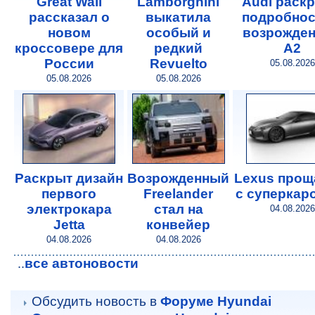
Great Wall
Lamborghini
Audi раск
рассказал о
выкатила
подробнос
новом
особый и
возрожде
кроссовере для
редкий
A2
России
Revuelto
05.08.2026
05.08.2026
05.08.2026
Раскрыт дизайн
Возрожденный
Lexus прощ
первого
Freelander
с суперкар
электрокара
стал на
04.08.2026
Jetta
конвейер
04.08.2026
04.08.2026
все автоновости
..
Обсудить новость в
Форуме Hyundai