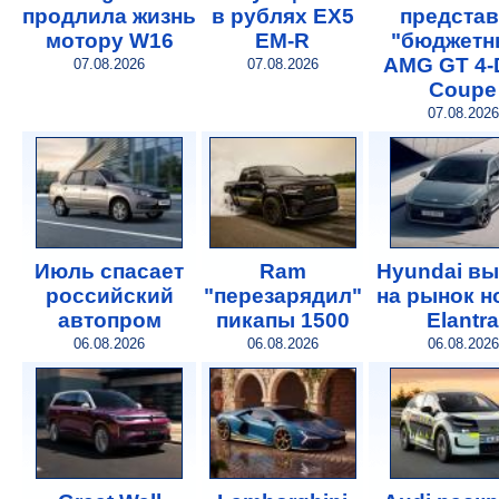
продлила жизнь
в рублях EX5
предста
мотору W16
EM-R
"бюджетн
AMG GT 4-
07.08.2026
07.08.2026
Coupe
07.08.2026
Июль спасает
Ram
Hyundai в
российский
"перезарядил"
на рынок 
автопром
пикапы 1500
Elantra
06.08.2026
06.08.2026
06.08.2026