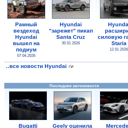
Рамный
Hyundai
Hyunda
вездеход
"зарежет" пикап
расшир
Hyundai
Santa Cruz
силовую г
вышел на
Staria
30.01.2026
подиум
12.01.2026
07.04.2026
..
все новости Hyundai
Последние автоновости
Bugatti
Geely оценила
Merced