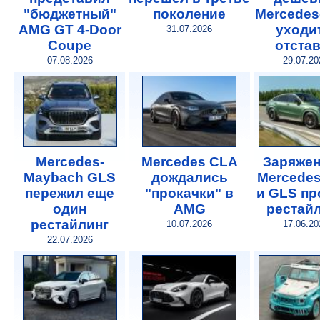
"бюджетный"
поколение
Mercede
AMG GT 4-Door
уходи
31.07.2026
Coupe
отста
07.08.2026
29.07.20
Mercedes-
Mercedes CLA
Заряже
Maybach GLS
дождались
Mercede
пережил еще
"прокачки" в
и GLS п
один
AMG
рестай
рестайлинг
10.07.2026
17.06.20
22.07.2026