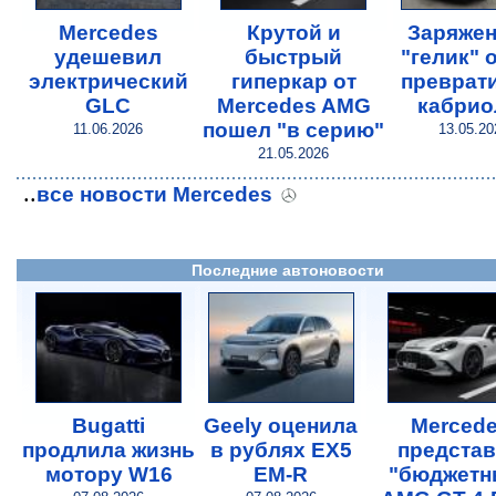
Mercedes
Крутой и
Заряже
удешевил
быстрый
"гелик" 
электрический
гиперкар от
преврат
GLC
Mercedes AMG
кабрио
пошел "в серию"
11.06.2026
13.05.20
21.05.2026
..
все новости Mercedes
Последние автоновости
Bugatti
Geely оценила
Merced
продлила жизнь
в рублях EX5
предста
мотору W16
EM-R
"бюджетн