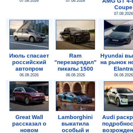
AMG GT 4-
07.08.2026
07.08.2026
Coupe
07.08.2026
Июль спасает
Ram
Hyundai в
российский
"перезарядил"
на рынок 
автопром
пикапы 1500
Elantra
06.08.2026
06.08.2026
06.08.2026
Great Wall
Lamborghini
Audi раск
рассказал о
выкатила
подробнос
новом
особый и
возрожде