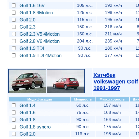
Golf 1.6 16V
105 л.с.
192 км/ч
1
Golf 1.8 4Motion
125 л.с.
198 км/ч
1
Golf 2.0
115 л.с.
195 км/ч
1
Golf 2.3
150 л.с.
216 км/ч
8
Golf 2.3 V5 4Motion
150 л.с.
211 км/ч
9
Golf 2.8 V6 4Motion
204 л.с.
235 км/ч
7
Golf 1.9 TDI
90 л.с.
180 км/ч
1
Golf 1.9 TDI 4Motion
90 л.с.
177 км/ч
1
Хэтчбек
Volkswagen Golf
1991-1997
Модификация
Мощность
Макс.скорость
Ди
Golf 1.4
60 л.с.
157 км/ч
1
Golf 1.6
75 л.с.
168 км/ч
1
Golf 1.8
90 л.с.
164 км/ч
1
Golf 1.8 syncro
90 л.с.
175 км/ч
1
Golf 2.0
116 л.с.
198 км/ч
1