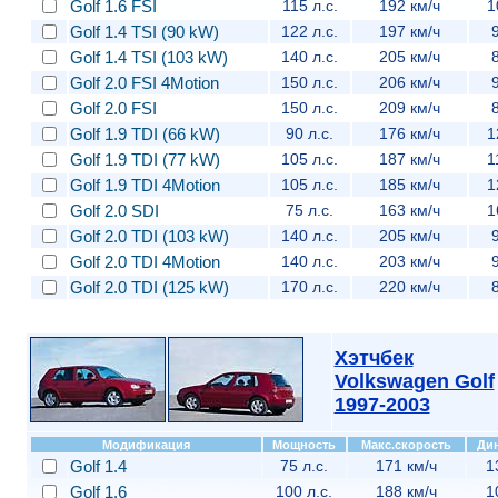
Golf 1.6 FSI
115 л.с.
192 км/ч
1
Golf 1.4 TSI (90 kW)
122 л.с.
197 км/ч
9
Golf 1.4 TSI (103 kW)
140 л.с.
205 км/ч
8
Golf 2.0 FSI 4Motion
150 л.с.
206 км/ч
9
Golf 2.0 FSI
150 л.с.
209 км/ч
8
Golf 1.9 TDI (66 kW)
90 л.с.
176 км/ч
1
Golf 1.9 TDI (77 kW)
105 л.с.
187 км/ч
1
Golf 1.9 TDI 4Motion
105 л.с.
185 км/ч
1
Golf 2.0 SDI
75 л.с.
163 км/ч
1
Golf 2.0 TDI (103 kW)
140 л.с.
205 км/ч
9
Golf 2.0 TDI 4Motion
140 л.с.
203 км/ч
9
Golf 2.0 TDI (125 kW)
170 л.с.
220 км/ч
8
Хэтчбек
Volkswagen Golf
1997-2003
Модификация
Мощность
Макс.скорость
Ди
Golf 1.4
75 л.с.
171 км/ч
1
Golf 1.6
100 л.с.
188 км/ч
1