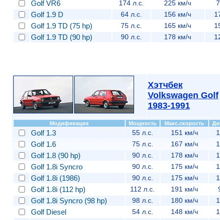
Golf VR6
174 л.с.
225 км/ч
7
Golf 1.9 D
64 л.с.
156 км/ч
1
Golf 1.9 TD (75 hp)
75 л.с.
165 км/ч
1
Golf 1.9 TD (90 hp)
90 л.с.
178 км/ч
1
Хэтчбек
Volkswagen Golf
1983-1991
Модификация
Мощность
Макс.скорость
Ди
Golf 1.3
55 л.с.
151 км/ч
1
Golf 1.6
75 л.с.
167 км/ч
1
Golf 1.8 (90 hp)
90 л.с.
178 км/ч
1
Golf 1.8i Syncro
90 л.с.
175 км/ч
1
Golf 1.8i (1986)
90 л.с.
175 км/ч
1
Golf 1.8i (112 hp)
112 л.с.
191 км/ч
Golf 1.8i Syncro (98 hp)
98 л.с.
180 км/ч
1
Golf Diesel
54 л.с.
148 км/ч
1