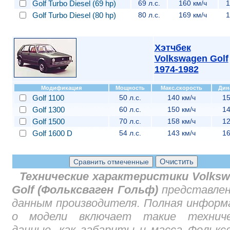
Golf Turbo Diesel (69 hp)
69 л.с.
160 км/ч
1
Golf Turbo Diesel (80 hp)
80 л.с.
169 км/ч
1
Хэтчбек
Volkswagen Golf
1974-1982
Модификация
Мощность
Макс.скорость
Дин
Golf 1100
50 л.с.
140 км/ч
15
Golf 1300
60 л.с.
150 км/ч
14
Golf 1500
70 л.с.
158 км/ч
12
Golf 1600 D
54 л.с.
143 км/ч
16
Технические характеристики Volksw
Golf (Фольксваген Гольф)
представлен
данным производителя. Полная инфор
о модели включает такие техниче
данные, как габариты и масса Фолькс