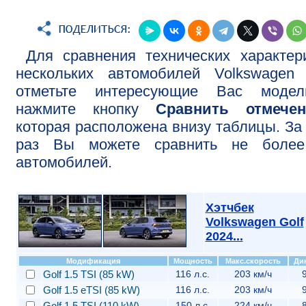
Для сравнения технических характер
нескольких автомобилей Volkswagen 
отметьте интересующие Вас моде
нажмите кнопку
Сравнить отмече
которая расположена внизу таблицы. За
раз Вы можете сравнить не более
автомобилей.
Хэтчбек
Volkswagen Golf
2024...
Модификация
Мощность
Макс.скорость
Ди
Golf 1.5 TSI (85 kW)
116 л.с.
203 км/ч
Golf 1.5 eTSI (85 kW)
116 л.с.
203 км/ч
Golf 1.5 TSI (110 kW)
150 л.с.
224 км/ч