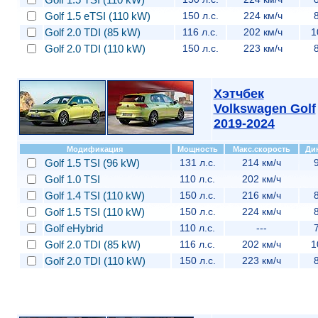
Golf 1.5 eTSI (110 kW)
150 л.с.
224 км/ч
Golf 2.0 TDI (85 kW)
116 л.с.
202 км/ч
1
Golf 2.0 TDI (110 kW)
150 л.с.
223 км/ч
Хэтчбек
Volkswagen Golf
2019-2024
Модификация
Мощность
Макс.скорость
Ди
Golf 1.5 TSI (96 kW)
131 л.с.
214 км/ч
9
Golf 1.0 TSI
110 л.с.
202 км/ч
Golf 1.4 TSI (110 kW)
150 л.с.
216 км/ч
8
Golf 1.5 TSI (110 kW)
150 л.с.
224 км/ч
8
Golf eHybrid
110 л.с.
---
7
Golf 2.0 TDI (85 kW)
116 л.с.
202 км/ч
1
Golf 2.0 TDI (110 kW)
150 л.с.
223 км/ч
8