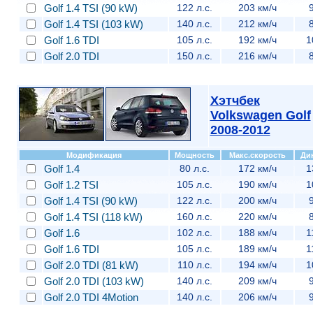
Golf 1.4 TSI (90 kW)
122 л.с.
203 км/ч
9
Golf 1.4 TSI (103 kW)
140 л.с.
212 км/ч
8
Golf 1.6 TDI
105 л.с.
192 км/ч
1
Golf 2.0 TDI
150 л.с.
216 км/ч
8
Хэтчбек
Volkswagen Golf
2008-2012
Модификация
Мощность
Макс.скорость
Ди
Golf 1.4
80 л.с.
172 км/ч
1
Golf 1.2 TSI
105 л.с.
190 км/ч
1
Golf 1.4 TSI (90 kW)
122 л.с.
200 км/ч
9
Golf 1.4 TSI (118 kW)
160 л.с.
220 км/ч
8
Golf 1.6
102 л.с.
188 км/ч
1
Golf 1.6 TDI
105 л.с.
189 км/ч
1
Golf 2.0 TDI (81 kW)
110 л.с.
194 км/ч
1
Golf 2.0 TDI (103 kW)
140 л.с.
209 км/ч
9
Golf 2.0 TDI 4Motion
140 л.с.
206 км/ч
9