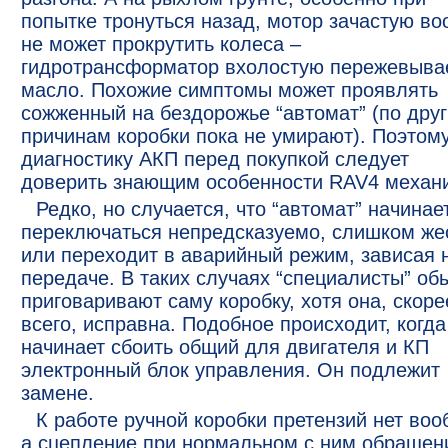
попытке тронуться назад, мотор зачастую в
не может прокрутить колеса –
гидротрансформатор вхолостую пережевыва
масло. Похожие симптомы может проявлять
сожженный на бездорожье “автомат” (по дру
причинам коробки пока не умирают). Поэтом
диагностику АКП перед покупкой следует
доверить знающим особенности RAV4 механ
Редко, но случается, что “автомат” начинае
переключаться непредсказуемо, слишком же
или переходит в аварийный режим, зависая на
передаче. В таких случаях “специалисты” об
приговаривают саму коробку, хотя она, скоре
всего, исправна. Подобное происходит, когда
начинает сбоить общий для двигателя и КП
электронный блок управления. Он подлежит
замене.
К работе ручной коробки претензий нет воо
а сцепление при нормальном с ним обращен