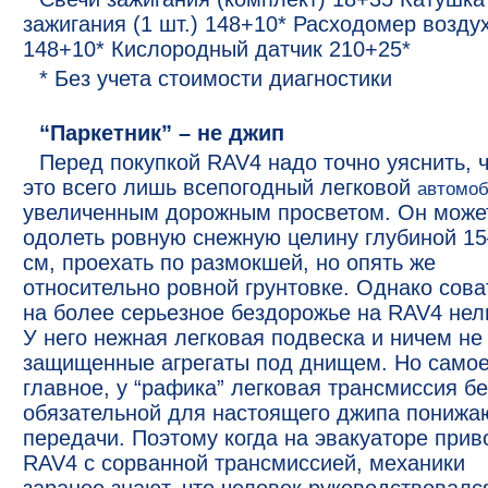
зажигания (1 шт.) 148+10* Расходомер возду
148+10* Кислородный датчик 210+25*
* Без учета стоимости диагностики
“Паркетник” – не джип
Перед покупкой RAV4 надо точно уяснить, 
это всего лишь всепогодный легковой
автомо
увеличенным дорожным просветом. Он може
одолеть ровную снежную целину глубиной 1
см, проехать по размокшей, но опять же
относительно ровной грунтовке. Однако сова
на более серьезное бездорожье на RAV4 нел
У него нежная легковая подвеска и ничем не
защищенные агрегаты под днищем. Но само
главное, у “рафика” легковая трансмиссия бе
обязательной для настоящего джипа пониж
передачи. Поэтому когда на эвакуаторе прив
RAV4 с сорванной трансмиссией, механики