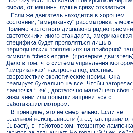
Поэтому если под клапанной крышкой черна
смола, от машины лучше сразу отказаться.
Если же двигатель находится в хорошем
состоянии, “американку” рассматривать можн
Помимо частотного диапазона радиоприемни
светотехники иного стандарта, американская
специфика будет проявляться лишь в
периодических появлениях на приборной па
символа “check engine” (проверьте двигатель)
Дело в том, что система управления моторо
“американках” настроена под местные
сверхжесткие экологические нормы. Она
реагирует буквально на все. Чтобы загорела
лампочка “чек”, достаточно малейшего сбоя 
зажигании или попытки заправиться с
работающим мотором.
В принципе, это не смертельно. Если нет
реальной неисправности (а ее, как правило, 
бывает), в “тойотовском” техцентре лампочк
гасится за пять минут. Но горящий “чек” дейс