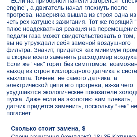
Если на приборной панели загорелся “chec
engine”, а двигатель начал глохнуть после
прогрева, наверняка вышла из строя одна из
четырех катушек зажигания. Тот же горящий “
плюс неадекватная реакция на перемещение
педали газа может свидетельствовать о том, ч
вы не утруждали себя заменой воздушного
фильтра. Значит, придется как минимум пром
а скорее всего заменить расходомер воздуха
Если же “чек” горит без симптомов, возможе
выход из строя кислородного датчика в сист
выхлопа. Точнее, не самого датчика, а
электрической цепи его прогрева, из-за чего
ухудшаются экологические показатели холод
пуска. Даже если на экологию вам плевать,
датчик придется заменить, поскольку “чек” н
погаснет.
Сколько стоит замена, $
Свечи зажигания (комплект) 18+35 Катушка