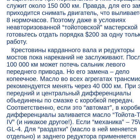
служит около 150 000 км. Правда, для его з
приходится снимать двигатель, что выливает
8 нормочасов. Поэтому даже в условиях
неавторизованной “тойотовской” мастерской
готовьтесь отдать порядка $200 за одну толь
работу.
Крестовины карданного вала и редукторы
мостов пока нареканий не заслуживают. Пос
100 000 км может потечь сальник левого
переднего привода. Но его замена – дело
копеечное. Масло во всех агрегатах трансми
рекомендуется менять через 40 000 км. При 
передний и центральный дифференциалы
объединены по смазке с коробкой передач.
Соответственно, если это “автомат”, в коробк
дифференциалы заливается масло “Тойота-T
IV” (и никакое другое!). Если “механика” – 7
GL-4. Для “раздатки” (масло в ней меняется
отдельно) и заднего редуктора применяется