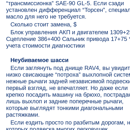
“трансмиссионка” SAE-90 GL-5. Если сзади
установлен дифференциал “Торсен”, специа
масло для него не требуется.
Сколько стоит замена, $
Блок управления АКП и двигателем 1309+2
Сцепление 386+400 Сальник привода 17+75 
учета стоимости диагностики
Неубиваемое шасси
Если заглянуть под днище RAV4, вы увиди
низко свисающие “потроха” выхлопной систе
нежные рычаги задней независимой подвески
первый взгляд, не впечатляет. Но даже если
крепко посадить машину на брюхо, пострада
лишь выхлоп и задние поперечные рычаги,
которые выглядят тонкими диагональными
растяжками.
Если ездить просто по разбитым дорогам, 
которых подвеска многих легковушек