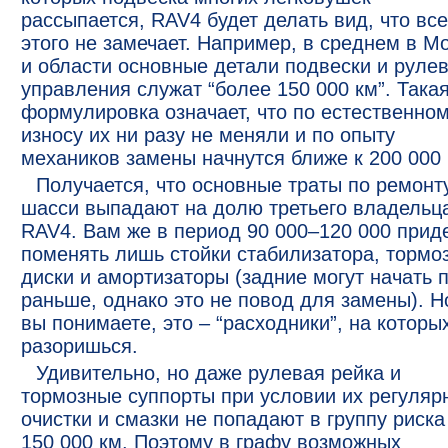
рассыпается, RAV4 будет делать вид, что все
этого не замечает. Например, в среднем в М
и области основные детали подвески и рулев
управления служат “более 150 000 км”. Така
формулировка означает, что по естественно
износу их ни разу не меняли и по опыту
механиков замены начнутся ближе к 200 000 
Получается, что основные траты по ремонт
шасси выпадают на долю третьего владельц
RAV4. Вам же в период 90 000–120 000 прид
поменять лишь стойки стабилизатора, тормо
диски и амортизаторы (задние могут начать 
раньше, однако это не повод для замены). Но
вы понимаете, это – “расходники”, на которы
разоришься.
Удивительно, но даже рулевая рейка и
тормозные суппорты при условии их регуляр
очистки и смазки не попадают в группу риска
150 000 км. Поэтому в графу возможных