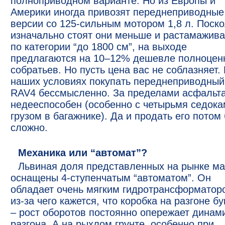
полноприводном варианте. Но из Европы и
Америки иногда привозят переднеприводные
версии со 125-сильным мотором 1,8 л. Поско
изначально стоят они меньше и растамажив
по категории “до 1800 см”, на выходе
предлагаются на 10–12% дешевле полноцен
собратьев. Но пусть цена вас не соблазняет.
наших условиях покупать переднеприводный
RAV4 бессмысленно. За пределами асфальта
недееспособен (особенно с четырьмя седока
грузом в багажнике). Да и продать его потом
сложно.
Механика или “автомат”?
Львиная доля представленных на рынке м
оснащены 4-ступенчатым “автоматом”. Он
обладает очень мягким гидротрансформатор
из-за чего кажется, что коробка на разгоне бу
– рост оборотов постоянно опережает динам
разгона. А на рыхлом грунте, особенно при