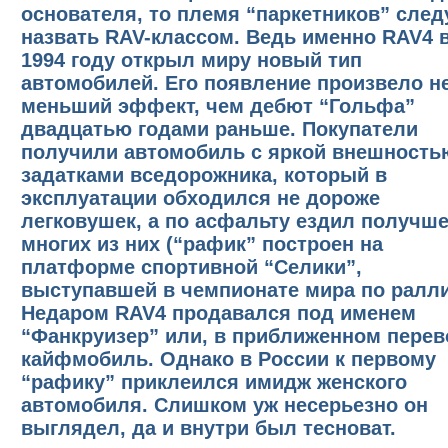
основателя, то племя “паркетников” след
назвать RAV-классом. Ведь именно RAV4 
1994 году открыл миру новый тип
автомобилей. Его появление произвело н
меньший эффект, чем дебют “Гольфа”
двадцатью годами раньше. Покупатели
получили автомобиль с яркой внешность
задатками вседорожника, который в
эксплуатации обходился не дороже
легковушек, а по асфальту ездил получш
многих из них (“рафик” построен на
платформе спортивной “Селики”,
выступавшей в чемпионате мира по ралли
Недаром RAV4 продавался под именем
“Фанкруизер” или, в приближенном перев
кайфмобиль. Однако в России к первому
“рафику” приклеился имидж женского
автомобиля. Слишком уж несерьезно он
выглядел, да и внутри был тесноват.