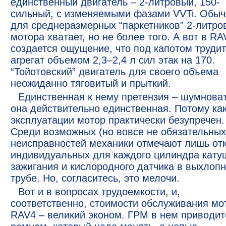
единственный двигатель – 2-литровый, 150-
сильный, с изменяемыми фазами VVTi. Обыч
для среднеразмерных “паркетников” 2-литро
мотора хватает, но не более того. А вот в RA
создается ощущение, что под капотом труди
агрегат объемом 2,3–2,4 л сил этак на 170.
“Тойотовский” двигатель для своего объема
неожиданно тяговитый и прыткий.
Единственная к нему претензия – шумноват
она действительно единственная. Потому как
эксплуатации мотор практически безупречен.
Среди возможных (но вовсе не обязательных
неисправностей механики отмечают лишь от
индивидуальных для каждого цилиндра кату
зажигания и кислородного датчика в выхлоп
трубе. Но, согласитесь, это мелочи.
Вот и в вопросах трудоемкости, и,
соответственно, стоимости обслуживания мо
RAV4 – великий эконом. ГРМ в нем приводит