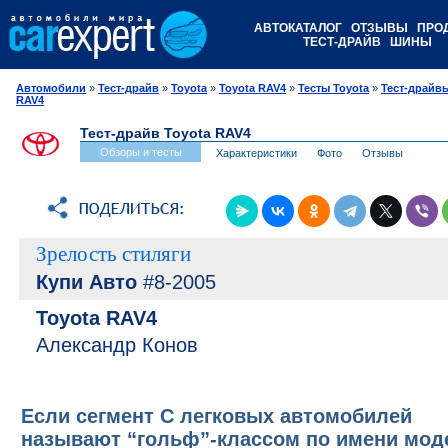
АВТОКАТАЛОГ
ОТЗЫВЫ
ПРО
ТЕСТ-ДРАЙВ
ШИНЫ
Автомобили
»
Тест-драйв
»
Toyota
»
Toyota RAV4
»
Тесты Toyota
»
Тест-драйвы
RAV4
Тест-драйв Toyota RAV4
Обзоры и тесты
Характеристики
Фото
Отзывы
Зрелость стиляги
Купи Авто
#8-2005
Toyota RAV4
Александр Конов
Если сегмент С легковых автомобилей
называют “гольф”-классом по имени мод