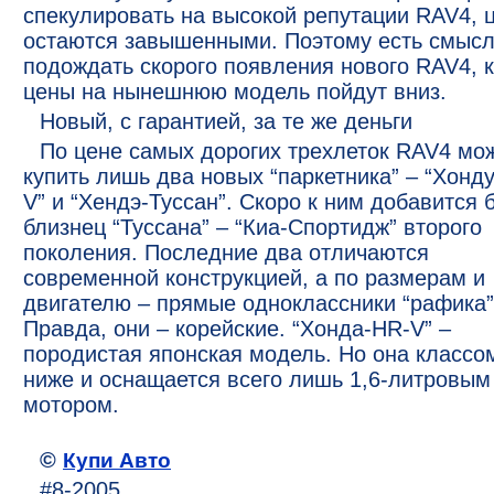
спекулировать на высокой репутации RAV4, 
остаются завышенными. Поэтому есть смыс
подождать скорого появления нового RAV4, к
цены на нынешнюю модель пойдут вниз.
Новый, с гарантией, за те же деньги
По цене самых дорогих трехлеток RAV4 мо
купить лишь два новых “паркетника” – “Хонд
V” и “Хендэ-Туссан”. Скоро к ним добавится 
близнец “Туссана” – “Киа-Спортидж” второго
поколения. Последние два отличаются
современной конструкцией, а по размерам и
двигателю – прямые одноклассники “рафика”
Правда, они – корейские. “Хонда-НR-V” –
породистая японская модель. Но она классо
ниже и оснащается всего лишь 1,6-литровым
мотором.
©
Купи Авто
#8-2005