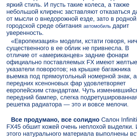
яркий стиль. И пусть такие колеса, а также
небольшой клиренс заставляют отказаться д
от мысли о внедорожной езде, зато в родной
городской среде обитания
дарит
автомобиль
уверенность.
«Европеизация» модели, кстати говоря, нич
существенного в ее облик не привнесла. В
отличие от «американцев» задние фонари
официально поставляемых FX имеют желты
указатели поворотов; на крышке багажника
выемка под прямоугольный номерной знак, а
передних ксеноновых фар удовлетворяет
европейским стандартам. Чуть изменившийс
передний бампер, слегка подретушированна
решетка радиатора — это и вовсе мелочи.
Все продумано, все солидно
Салон Infiniti
FX45 обшит кожей очень неплохой выделки. 
этого натурального материала выполнены вс