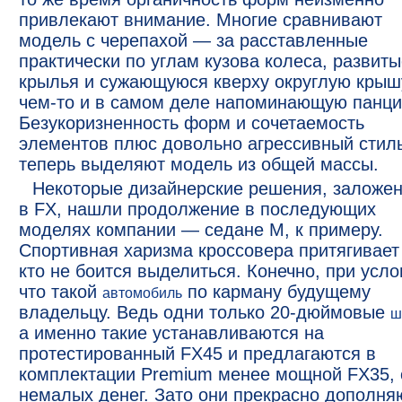
привлекают внимание. Многие сравнивают
модель с черепахой — за расставленные
практически по углам кузова колеса, развит
крылья и сужающуюся кверху округлую крыш
чем-то и в самом деле напоминающую панци
Безукоризненность форм и сочетаемость
элементов плюс довольно агрессивный стил
теперь выделяют модель из общей массы.
Некоторые дизайнерские решения, заложе
в FX, нашли продолжение в последующих
моделях компании — седане M, к примеру.
Спортивная харизма кроссовера притягивает 
кто не боится выделиться. Конечно, при усло
что такой
по карману будущему
автомобиль
владельцу. Ведь одни только 20-дюймовые
ш
а именно такие устанавливаются на
протестированный FX45 и предлагаются в
комплектации Premium менее мощной FX35, 
немалых денег. Зато они прекрасно дополня