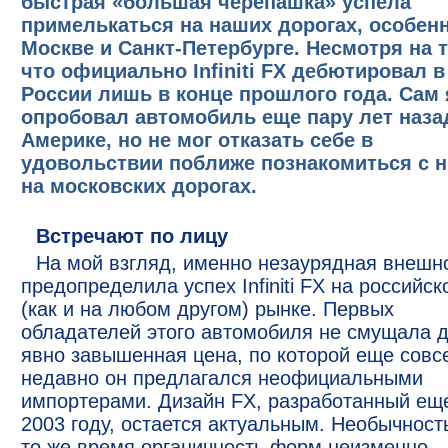
быстрая «большая черепашка» успела
примелькаться на наших дорогах, особен
Москве и Санкт-Петербурге. Несмотря на т
что официально Infiniti FX дебютировал в
России лишь в конце прошлого года. Сам 
опробовал автомобиль еще пару лет наза
Америке, но не мог отказать себе в
удовольствии поближе познакомиться с 
на московских дорогах.
Встречают по лицу
На мой взгляд, именно незаурядная внешн
предопределила успех Infiniti FX на российск
(как и на любом другом) рынке. Первых
обладателей этого автомобиля не смущала 
явно завышенная цена, по которой еще совс
недавно он предлагался неофициальными
импортерами. Дизайн FX, разработанный ещ
2003 году, остается актуальным. Необычность
то же время органичность форм неизменно