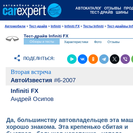
АВТОКАТАЛОГ
ОТЗЫВЫ
ПРО
ТЕСТ-ДРАЙВ
ШИНЫ
Автомобили
»
Тест-драйв
»
Infiniti
»
Infiniti FX
»
Тесты Infiniti
»
Тест-драйвы Infi
Тест-драйв Infiniti FX
Обзоры и тесты
Характеристики
Фото
Отзывы
Вторая встреча
АвтоИзвестия
#6-2007
Infiniti FX
Андрей Осипов
Да, большинству автовладельцев эта ма
хорошо знакома. Эта крепенько сбитая и