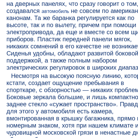
на дверных панелях, что сразу говорит о том,
создавался
не совсем по америка
автомобиль
канонам. Та же баранка регулируется как по
высоте, так и по вылету, причем при помощи
электропривода, да еще и вместе со всем щ
приборов. Пластик передней панели мягок,
никаких сомнений в его качестве не возникае
Сиденья удобны, обладают развитой боково
поддержкой, а также полным набором
электрических регулировок в широких диапаз
Несмотря на высокую поясную линию, кото
кстати, создает ощущение пребывания в
спорткаре, с обзорностью — никаких проблем
Боковые зеркала большие, и лишь компактн
заднее стекло «сужает пространство». Правд
для этого у автомобиля есть камера,
вмонтированная в крышку багажника, прямо 
номерным знаком, хотя при нашем климате 
чудовищной московской грязи в ненастные д