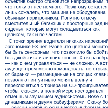
объектив быстро становится непрозрачным, 
что толку от нее немного. Поэжтому остается
лишь сожалеть, что машина не оборудована
обычным парктроником. Попутно отмечу
вместительный багажник и просторные задни
сиденья, которые могут складываться как
целиком, так и по частям.
С точки зрения водителя никаких нареканий
эргономике FX нет. Разве что цветной монито
бы быть сенсорным, что позволило бы обойт
без джойстика и лишних кнопок. Хотя разобр
— как с чем управляться — не сложно. А вот
аудиоцентром можно командовать, не отрыва
от баранки — размещенные на спицах клави
позволяют интуитивно менять волну и
переключаться с тюнера на CD-проигрывател
чтобы, скажем, в полной мере насладиться
отменным звучанием аудиосистемы Bose с 1
динамиками и двумя сабвуферами. Скажу б
— версии Premium оснащаются информацио