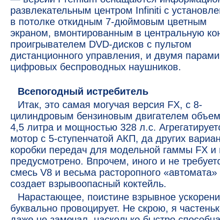
развлекательным центром Infiniti с установл
в потолке откидным 7-дюймовым цветным
экраном, вмонтированным в центральную ко
проигрывателем DVD-дисков с пультом
дистанционного управления, и двумя парами
цифровых беспроводных наушников.
Всепогодный истребитель
Итак, это самая могучая версия FX, с 8-
цилиндровым бензиновым двигателем объе
4,5 литра и мощностью 328 л.с. Агрегатирует
мотор с 5-ступенчатой АКП, да других вариа
коробки передач для модельной гаммы FX и 
предусмотрено. Впрочем, иного и не требует
смесь V8 и весьма расторопного «автомата»
создает взрывоопасный коктейль.
Нарастающее, поистине взрывное ускорен
буквально провоцирует. Не скрою, я частень
даже не замечал, насколько быстро способн