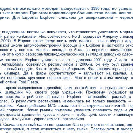
модель относительно молодая, выпускается с 1990 года, но успела
лн экземпляров. При этом подавляющее большинство машин нашло 
рике. Для Европы Explorer слишком уж американский – черес
т внедорожник настолько популярен, что становится участником модных
ый рэпер Funkmaster Flex совместно с Ford порадовал Америку спецсер
 2007). В Европе такое представить себе сложно – она выбирает друг
нской школе автомобилестроения вообще и к Explorer в частности отн
нако и у нас эта машина никогда не была на вершине популярност
ичие от многих своих земляков-одноклассников выглядит довольно сдер
е поколение Explorer увидело в свет в далеком 2001 году. И даже т
. Автомобиль освежился рестайлингом в 2006-м, он ему был крайн
т – новый передок, богато отделанный хромом. Фальшрадиаторная реш
ть бампера. Да и фары соответствуют – заплывают на крылья, 
них появились кругляши поворотников. Мне в связи с этим почему-т
й оптики Ford Fiesta.
 – проза американского дизайна, само спокойствие и невыразительно
ях шильдики V8, своего рода украшение. По-своему украшают
а
ом зеркала и рейлинги на крыше. Explorer –
автомобиль
рамный, с 
олес. В результате рестайлинга изменилась не только внешность –
техника. Рама прибавила 50% в жесткости на скручивание и изгиб. По
ней подвески. Новые рычаги призваны улучшить плавность хода и у
нствовали крепления кузова к раме – чтобы цель свести к минимум
кузов, и улучшить управляемость автомобиля.
й. Сначала мрачный салон не произвел благоприятного впечатления, одн
оторое время, я стал относиться к нему иначе. Пластик хоть и выгляд