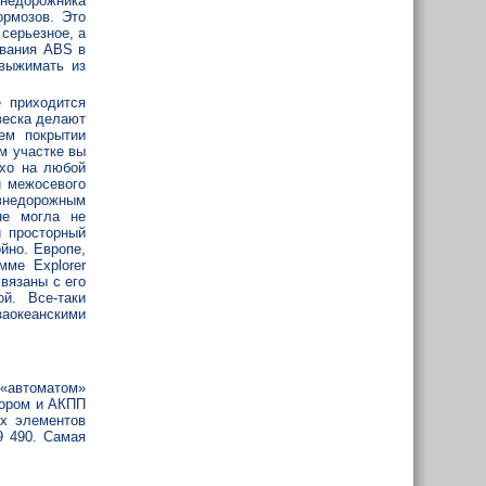
внедорожника
ормозов. Это
 серьезное, а
ывания ABS в
 выжимать из
 приходится
веска делают
ем покрытии
м участке вы
ихо на любой
и межосевого
внедорожным
не могла не
й просторный
йно. Европе,
мме Explorer
вязаны с его
й. Все-таки
заокеанскими
 «автоматом»
тором и АКПП
ых элементов
9 490. Самая