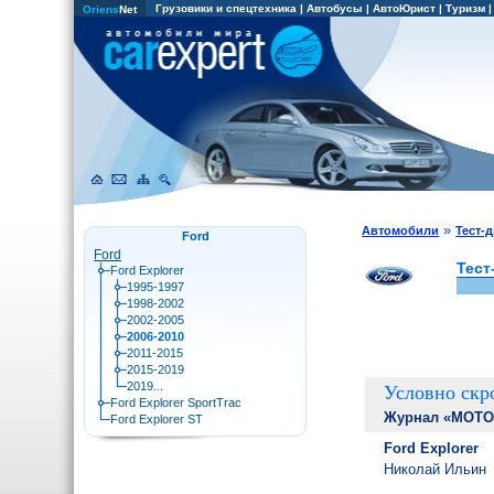
Грузовики и спецтехника
|
Автобусы
|
АвтоЮрист
|
Туризм
Oriens
Net
»
Автомобили
Тест-
Ford
Ford
Тест
Ford Explorer
1995-1997
1998-2002
2002-2005
2006-2010
2011-2015
2015-2019
2019...
Условно ск
Ford Explorer SportTrac
Журнал «МОТО
Ford Explorer ST
Ford Explorer
Николай Ильин