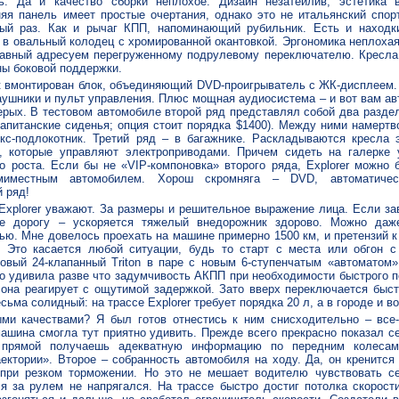
ь. Да и качество сборки неплохое. Дизайн незатейлив, эстетика в
яя панель имеет простые очертания, однако это не итальянский спорт
ый раз. Как и рычаг КПП, напоминающий рубильник. Есть и находк
 в овальный колодец с хромированной окантовкой. Эргономика неплохая
лавный адресуем перегруженному подрулевому переключателю. Кресла
ны боковой поддержки.
к вмонтирован блок, объединяющий DVD-проигрыватель с ЖК-дисплеем.
аушники и пульт управления. Плюс мощная аудиосистема – и вот вам а
верых. В тестовом автомобиле второй ряд представлял собой два разде
капитанские сиденья; опция стоит порядка $1400). Между ними намертв
кс-подлокотник. Третий ряд – в багажнике. Раскладываются кресла 
, которые управляют электроприводами. Причем сидеть на галерке 
о роста. Если бы не «VIP-компоновка» второго ряда, Explorer можно 
миместным автомобилем. Хорош скромняга – DVD, автоматичес
 ряд!
 Explorer уважают. За размеры и решительное выражение лица. Если за
йте дорогу – ускоряется тяжелый внедорожник здорово. Можно даж
ью. Мне довелось проехать на машине примерно 1500 км, и претензий к
. Это касается любой ситуации, будь то старт с места или обгон с
тровый 24-клапанный Triton в паре с новым 6-ступенчатым «автоматом»
но удивила разве что задумчивость АКПП при необходимости быстрого 
н она реагирует с ощутимой задержкой. Зато вверх переключается быст
ьма солидный: на трассе Explorer требует порядка 20 л, а в городе и во
ми качествами? Я был готов отнестись к ним снисходительно – все
ашина смогла тут приятно удивить. Прежде всего прекрасно показал се
 прямой получаешь адекватную информацию по передним колесам
ектории». Второе – собранность автомобиля на ходу. Да, он кренится 
при резком торможении. Но это не мешает водителю чувствовать с
 я за рулем не напрягался. На трассе быстро достиг потолка скорости