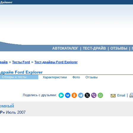
|
Дайвинг
АВТОКАТАЛОГ
|
ТЕСТ-ДРАЙВ
|
ОТЗЫВЫ
|
»
»
драйв
Тесты Ford
Тест-драйвы Ford Explorer
-драйв Ford Explorer
Обзоры и тесты
Характеристики
Фото
Отзывы
|
Поделись с друзьями:
Email
ромный
Р»
Июль 2007