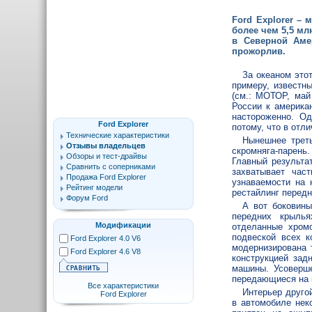
Ford Explorer – 
более чем 5,5 м
в Северной Аме
прожорлив.
За океаном это
примеру, известн
(см.: МОТОР, май
России к америка
настороженно. Од
Ford Explorer
потому, что в отл
Технические характеристики
Нынешнее треть
Отзывы владельцев
скромняга-парень
Обзоры и тест-драйвы
Главный результа
Сравнить с соперниками
захватывает час
Продажа Ford Explorer
узнаваемости на 
Рейтинг модели
рестайлинг передне
Форум Ford
А вот боковины
передних крыль
Модификации
отделанные хром
подвеской всех к
Ford Explorer 4.0 V6
модернизирована 
Ford Explorer 4.6 V8
конструкцией зад
машины. Усоверше
передающиеся на 
Все характеристики
Интерьер друго
Ford Explorer
в автомобиле нек