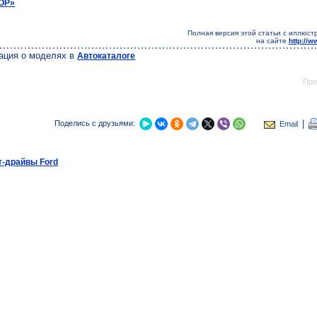
ОР»
Полная версия этой статьи с иллюст
на сайте
http://
ация о моделях в
Автокаталоге
Про
|
Поделись с друзьями:
Email
т-драйвы Ford