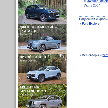
Chery Tiggo 7L
©
Журнал «МОТ
Июль 2007
Подробная информ
Ford Explorer
ДЖЕК ВОСЬМЕРКИН -
«КИТАЕЦ»
Jaecoo J8
Все обзоры и
тес
ЛИХОЙ КИТАЕЦ
Jetour Dashing
АКЦЕНТ НА
БРУТАЛЬНОСТЬ
Haval Dargo