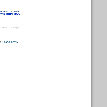
рациями доступна
www.motormedia.ru
читано: 3470 раз
Распечатать