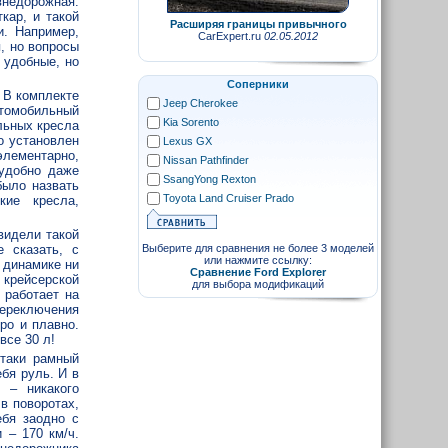
недорожная.
кар, и такой
Расширяя границы привычного
и. Например,
CarExpert.ru
02.05.2012
, но вопросы
 удобные, но
Соперники
 В комплекте
Jeep Cherokee
втомобильный
Kia Sorento
льных кресла
о установлен
Lexus GX
элементарно,
Nissan Pathfinder
удобно даже
SsangYong Rexton
было назвать
Toyota Land Cruiser Prado
кие кресла,
видели такой
е сказать, с
Выберите для сравнения не более 3 моделей
или нажмите ссылку:
 динамике ни
Сравнение Ford Explorer
 крейсерской
для выбора модификаций
 работает на
переключения
ро и плавно.
все 30 л!
-таки рамный
бя руль. И в
 – никакого
в поворотах,
ебя заодно с
 – 170 км/ч.