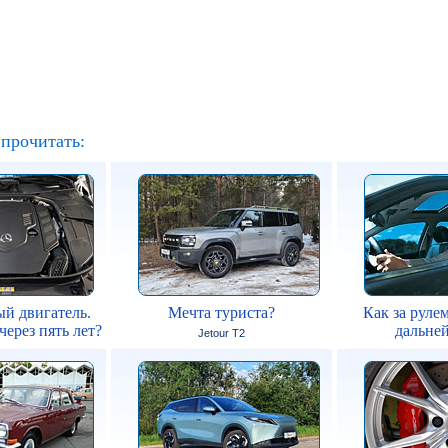
прочитать:
й двигатель.
Мечта туриста?
Как за рулем
через пять лет?
дальней
Jetour T2