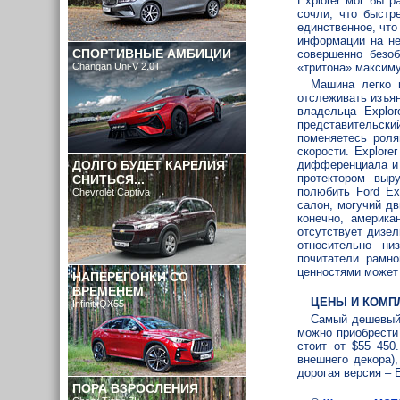
Explorer мог бы 
сочли, что быстр
единственное, что
информации на не
СПОРТИВНЫЕ АМБИЦИИ
совершенно безоб
Changan Uni-V 2.0T
«тритона» максиму
Машина легко 
отслеживать изъя
владельца Explo
представительский
поменяетесь роля
скорости. Explor
ДОЛГО БУДЕТ КАРЕЛИЯ
дифференциала и 
протектором выр
СНИТЬСЯ...
полюбить Ford Ex
Chevrolet Captiva
салон, могучий д
конечно, америка
отсутствует дизе
относительно ни
почитатели рамно
ценностями может 
НАПЕРЕГОНКИ СО
ВРЕМЕНЕМ
ЦЕНЫ И КОМП
Infiniti QX55
Самый дешевый 
можно приобрести
стоит от $55 450
внешнего декора)
дорогая версия – E
ПОРА ВЗРОСЛЕНИЯ