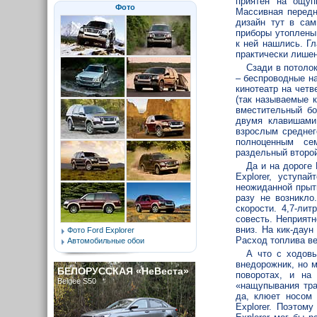
приятен на ощуп
Фото
Массивная передн
дизайн тут в сам
приборы утоплены
к ней нашлись. Г
практически лише
Сзади в потоло
– беспроводные н
кинотеатр на чет
(так называемые 
вместительный бо
двумя клавишами
взрослым среднег
полноценным се
раздельный второй
Да и на дороге
Explorer, уступа
неожиданной прыт
разу не возникло
скорости. 4,7-ли
совесть. Неприят
вниз. На кик-дау
Фото Ford Explorer
Расход топлива вес
Автомобильные обои
А что с ходовы
внедорожник, но м
БЕЛОРУССКАЯ «НеВеста»
поворотах, и на
Belgee S50
«нащупывания тра
да, клюет носом 
Explorer. Поэтому