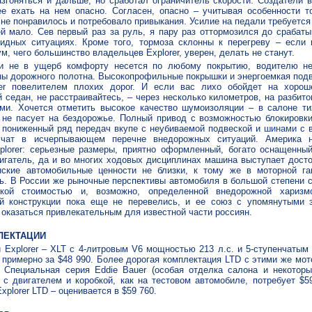
разгоняться и дальше, но сработал ограничитель скорости. Создатели 
ее ехать на нем опасно. Согласен, опасно – учитывая особенности т
 не понравилось и потребовало привыкания. Усилие на педали требуется
й мало. Сев первый раз за руль, я пару раз оттормозился до срабат
идных ситуациях. Кроме того, тормоза склонны к перегреву – если
м, чего большинство владельцев Explorer, уверен, делать не станут.
и не в ущерб комфорту несется по любому покрытию, водителю не
ны дорожного полотна. Высокопрофильные покрышки и энергоемкая под
rer повелителем плохих дорог. И если вас лихо обойдет на хорош
 седан, не расстраивайтесь, – через несколько километров, на разбито
ми. Хочется отметить высокое качество шумоизоляции – в салоне т
er не пасует на бездорожье. Полный привод с возможностью блокировк
пониженный ряд передач вкупе с неубиваемой подвеской и
шинами
с 
учат в исчерпывающем перечне внедорожных ситуаций. Америка 
plorer: серьезные размеры, приятно оформленный, богато оснащенны
вигатель, да и во многих ходовых дисциплинах машина выступает досто
нские автомобильные ценности не близки, к тому же в моторной га
ль. В России же рыночные перспективы автомобиля в большой степени с
зкой стоимостью и, возможно, определенной внедорожной харизмо
й конструкции пока еще не перевелись, и ее союз с упомянутыми 
оказаться привлекательным для известной части россиян.
ЛЕКТАЦИИ
Explorer – XLT с 4-литровым V6 мощностью 213 л.с. и 5-ступенчатым
 примерно за $48 990. Более дорогая комплектация LTD с этими же мо
. Специальная серия Eddie Bauer (особая отделка салона и некотор
, с двигателем и коробкой, как на тестовом автомобиле, потребует $5
xplorer LTD – оценивается в $59 760.