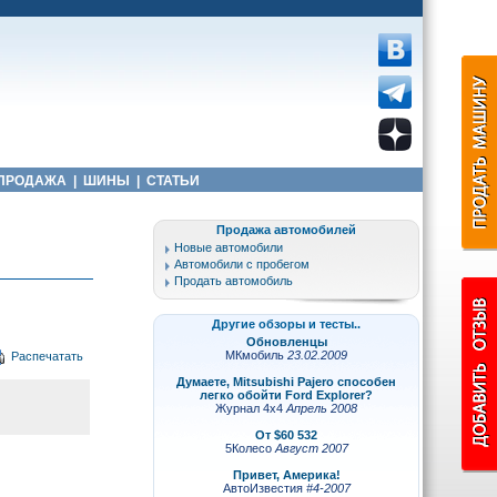
ПРОДАЖА
|
ШИНЫ
|
СТАТЬИ
Продажа автомобилей
Новые автомобили
Автомобили с пробегом
Продать автомобиль
Другие обзоры и тесты..
Обновленцы
МКмобиль
23.02.2009
Распечатать
Думаете, Mitsubishi Pajero способен
легко обойти Ford Explorer?
Журнал 4х4
Апрель 2008
От $60 532
5Колесо
Август 2007
Привет, Америка!
АвтоИзвестия
#4-2007