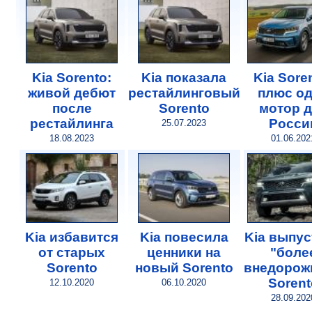
Kia Sorento:
Kia показала
Kia Sore
живой дебют
рестайлинговый
плюс о
после
Sorento
мотор 
рестайлинга
Росси
25.07.2023
18.08.2023
01.06.202
Kia избавится
Kia повесила
Kia выпус
от старых
ценники на
"боле
Sorento
новый Sorento
внедорож
Sorent
12.10.2020
06.10.2020
28.09.202