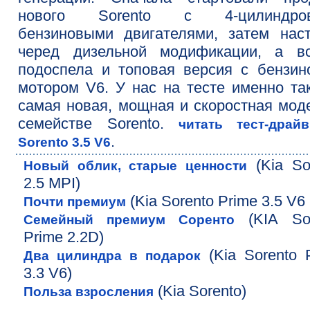
нового Sorento c 4-цилиндро
бензиновыми двигателями, затем нас
черед дизельной модификации, а вс
подоспела и топовая версия с бензи
мотором V6. У нас на тесте именно та
самая новая, мощная и скоростная мод
семействе Sorento.
читать тест-драй
.
Sorento 3.5 V6
(Kia So
Новый облик, старые ценности
2.5 MPI)
(Kia Sorento Prime 3.5 V6
Почти премиум
(KIA Sor
Семейный премиум Соренто
Prime 2.2D)
(Kia Sorento 
Два цилиндра в подарок
3.3 V6)
(Kia Sorento)
Польза взросления