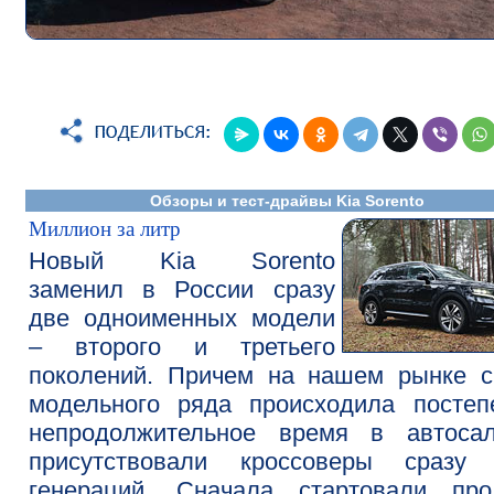
Обзоры и тест-драйвы Kia Sorento
Миллион за литр
Новый Kia Sorento
заменил в России сразу
две одноименных модели
– второго и третьего
поколений. Причем на нашем рынке с
модельного ряда происходила постеп
непродолжительное время в автосал
присутствовали кроссоверы сразу 
генераций. Сначала стартовали про