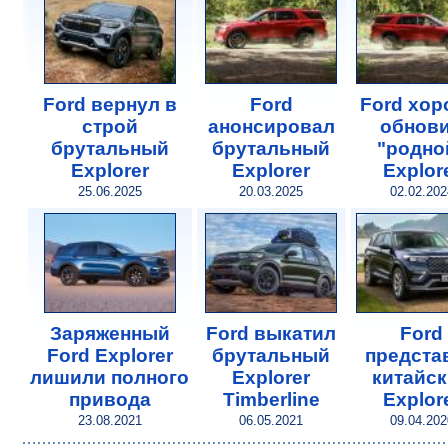
Ford вернул в
Ford
Ford хо
строй
анонсировал
обнов
брутальный
брутальный
"родно
Explorer
Explorer
Explor
25.06.2025
20.03.2025
02.02.202
Заряженный
Ford выкатил
Ford
Ford Explorer
брутальный
предста
лишили полного
Explorer
китайс
привода
Timberline
Explor
23.08.2021
06.05.2021
09.04.202