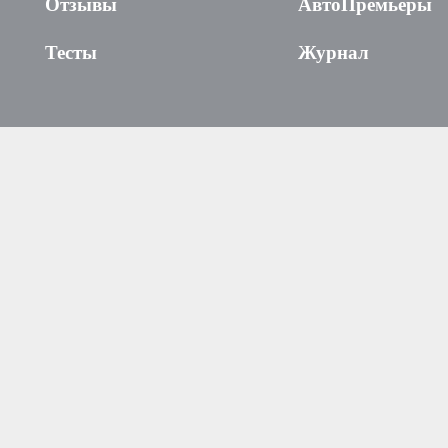
Отзывы
АвтоПремьеры
Тесты
Журнал