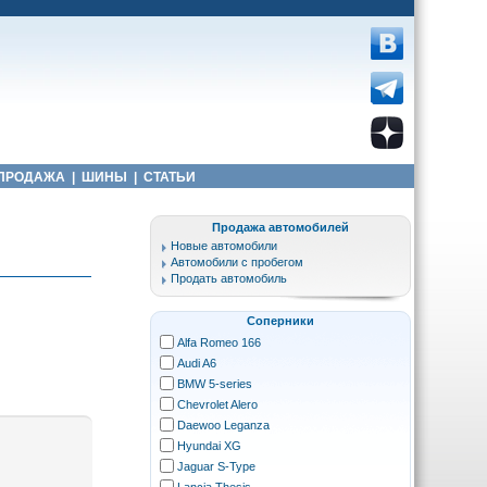
ПРОДАЖА
|
ШИНЫ
|
СТАТЬИ
Продажа автомобилей
Новые автомобили
Автомобили с пробегом
Продать автомобиль
Соперники
Alfa Romeo 166
Audi A6
BMW 5-series
Chevrolet Alero
Daewoo Leganza
Hyundai XG
Jaguar S-Type