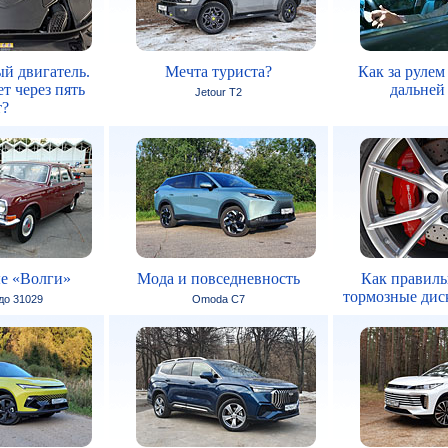
й двигатель.
Мечта туриста?
Как за рулем
т через пять
дальней
Jetour T2
т?
е «Волги»
Мода и повседневность
Как правиль
тормозные дис
 до 31029
Omoda C7