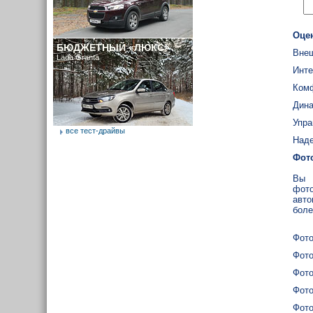
Оце
БЮДЖЕТНЫЙ «ЛЮКС»
Внеш
Lada Granta
Инте
Ком
Дина
Упра
все тест-драйвы
Наде
Фот
Вы 
фото
авто
боле
Фото
Фото
Фото
Фото
Фото