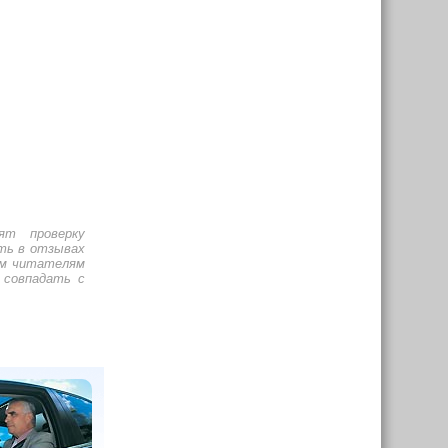
ят проверку
ть в отзывах
им читателям
 совпадать с