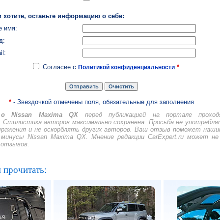
 хотите, оставьте информацию о себе:
 имя:
д:
il:
Согласие с
:
*
Политикой конфиденциальности
*
- Звездочкой отмечены поля, обязательные для заполнения
о Nissan Maxima QX
перед публикацией на портале проход
 Стилистика авторов максимально сохранена. Просьба не употребля
ражения и не оскорблять других авторов. Ваш отзыв поможет наш
минусы Nissan Maxima QX. Мнение редакции CarExpert.ru может не
 отзывов.
 прочитать: