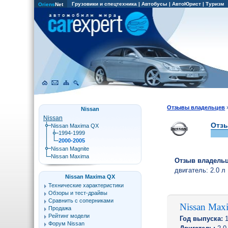
Грузовики и спецтехника
|
Автобусы
|
АвтоЮрист
|
Туризм
Oriens
Net
Отзывы владельцев
Nissan
Nissan
Отзы
Nissan Maxima QX
1994-1999
2000-2005
Nissan Magnite
Nissan Maxima
Отзыв владель
двигатель:
2.0 л
Nissan Maxima QX
Технические характеристики
Обзоры и тест-драйвы
Сравнить с соперниками
Nissan Max
Продажа
Рейтинг модели
Год выпуска:
1
Форум Nissan