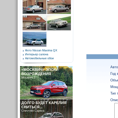
Фото Nissan Maxima QX
Интерьер салона
Автомобильные обои
Авто
«МОСКВИЧ» ЭПОХИ
ВОЗРОЖДЕНИЯ
Год 
Москвич 3
Объе
Мощн
Тип 
Опис
ДОЛГО БУДЕТ КАРЕЛИЯ
СНИТЬСЯ...
Chevrolet Captiva