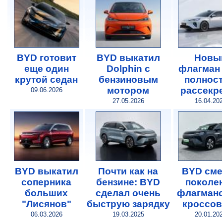
BYD готовит
BYD выкатил
Новы
еще один
Dolphin с
флагман
крутой седан
бензиновым
полнос
мотором
рассекр
09.06.2026
27.05.2026
16.04.20
BYD выкатил
Почти как на
BYD см
соперника
бензине: BYD
поколе
больших
сделал очень
флагманс
"Лисянов"
быструю зарядку
кроссов
06.03.2026
19.03.2025
20.01.20