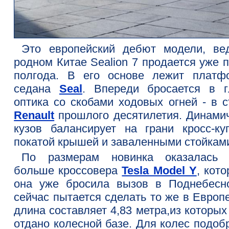
Это европейский дебют модели, ве
родном Китае Sealion 7 продается уже 
полгода. В его основе лежит платф
седана
Seal
. Впереди бросается в г
оптика со скобами ходовых огней - в с
Renault
прошлого десятилетия. Динами
кузов балансирует на грани кросс-ку
покатой крышей и заваленными стойкам
По размерам новинка оказалась 
больше кроссовера
Tesla Model Y
, кот
она уже бросила вызов в Поднебесн
сейчас пытается сделать то же в Европ
длина составляет 4,83 метра,из которых
отдано колесной базе. Для колес подоб