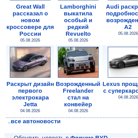
Great Wall
Lamborghini
Audi раск
рассказал о
выкатила
подробнос
новом
особый и
возрожде
кроссовере для
редкий
A2
России
Revuelto
05.08.2026
05.08.2026
05.08.2026
Раскрыт дизайн
Возрожденный
Lexus прощ
первого
Freelander
с суперкар
электрокара
стал на
04.08.2026
Jetta
конвейер
04.08.2026
04.08.2026
все автоновости
..
Обсудить новость в
Форуме BYD