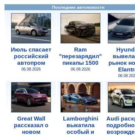
Последние автоновости
Июль спасает
Ram
Hyund
российский
"перезарядил"
вывела
автопром
пикапы 1500
рынок н
Elantr
06.08.2026
06.08.2026
06.08.20
Great Wall
Lamborghini
Audi рас
рассказал о
выкатила
подробно
новом
особый и
возрожде