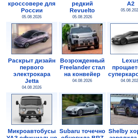
кроссовере для
редкий
A2
России
Revuelto
05.08.20
05.08.2026
05.08.2026
Раскрыт дизайн
Возрожденный
Lexu
первого
Freelander стал
прощает
электрокара
на конвейер
суперкар
Jetta
04.08.2026
04.08.20
04.08.2026
Микроавтобусы
Subaru точечно
Shelby х
УАЗ официально
обновила BRZ
зарядила