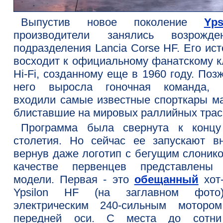
Выпустив новое поколение
Yps
производители занялись возрожде
подразделения Lancia Corse HF. Его ис
восходит к официальному фанатскому к
Hi-Fi, созданному еще в 1960 году. Поз
него выросла гоночная команда, 
входили самые известные спорткары ма
блиставшие на мировых раллийных трас
Программа была свернута к конц
столетия. Но сейчас ее запускают вн
вернув даже логотип с бегущим слонико
качестве первенцев представлены
модели. Первая - это
обещанный
хот-
Ypsilon HF (на заглавном фот
электрическим 240-сильным моторо
передней оси. С места до сотн