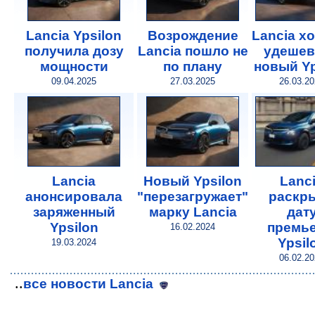
Lancia Ypsilon
Возрождение
Lancia х
получила дозу
Lancia пошло не
удешев
мощности
по плану
новый Yp
09.04.2025
27.03.2025
26.03.2
Lancia
Новый Ypsilon
Lanc
анонсировала
"перезагружает"
раскр
заряженный
марку Lancia
дат
Ypsilon
премь
16.02.2024
Ypsil
19.03.2024
06.02.2
..
все новости Lancia