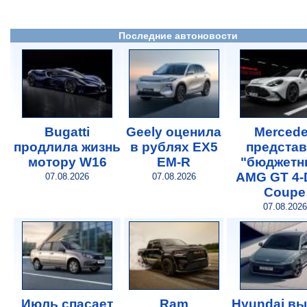
Последние автоновости
Bugatti
Geely оценила
Merced
продлила жизнь
в рублях EX5
предста
мотору W16
EM-R
"бюджетн
AMG GT 4-
07.08.2026
07.08.2026
Coupe
07.08.2026
Июль спасает
Ram
Hyundai в