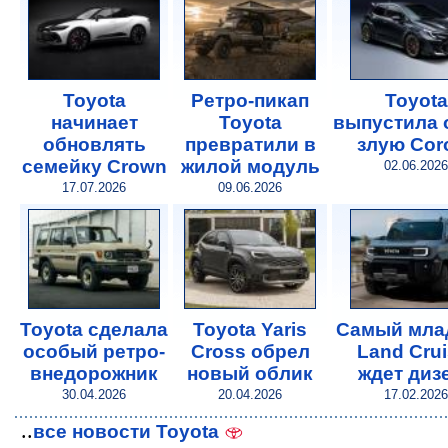
Toyota
Ретро-пикап
Toyota
начинает
Toyota
выпустила 
обновлять
превратили в
злую Coro
семейку Crown
жилой модуль
02.06.2026
17.07.2026
09.06.2026
Toyota сделала
Toyota Yaris
Самый мла
особый ретро-
Cross обрел
Land Crui
внедорожник
новый облик
ждет диз
30.04.2026
20.04.2026
17.02.2026
..
все новости Toyota