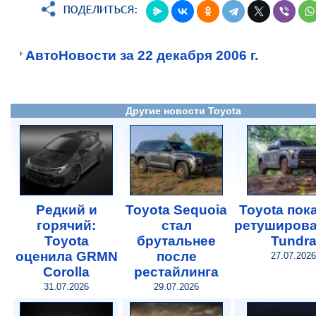
АвтоНовости за 22 декабря 2006 г.
Другие новости Toyota
Редкий и
Toyota Sequoia
Toyota пок
горячий:
стал
ретуширов
Toyota
брутальнее
Tundr
оценила GRMN
после
27.07.2026
Corolla
рестайлинга
31.07.2026
29.07.2026