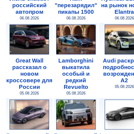
российский
"перезарядил"
на рынок 
автопром
пикапы 1500
Elantra
06.08.2026
06.08.2026
06.08.2026
Great Wall
Lamborghini
Audi раск
рассказал о
выкатила
подробнос
новом
особый и
возрожде
кроссовере для
редкий
A2
России
Revuelto
05.08.2026
05.08.2026
05.08.2026