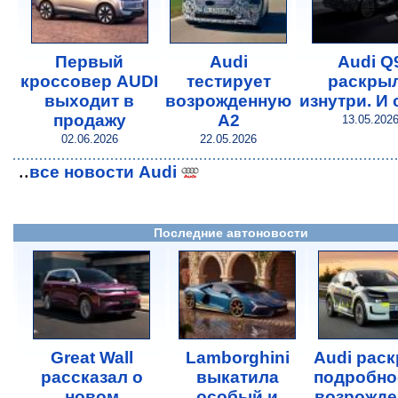
Первый
Audi
Audi Q
кроссовер AUDI
тестирует
раскры
выходит в
возрожденную
изнутри. И 
продажу
A2
13.05.202
02.06.2026
22.05.2026
..
все новости Audi
Последние автоновости
Great Wall
Lamborghini
Audi рас
рассказал о
выкатила
подробно
новом
особый и
возрожде