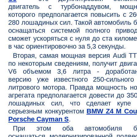
двигатель с турбонаддувом, мощн
которого предполагается повысить с 26
280 лошадиных сил. Такой автомобиль б
оснащаться системой полного приво
сможет ускоряться с нуля до ста килом
в час ориентировочно за 5,3 секунды.
Вторая, самая мощная версия Audi TT
по некоторым сведениям, получит двига
V6 объемом 3,6 литра - доработа
версию уже известного 250-сильного 
литрового мотора. Правда мощность но
агрегата предполагается довести до 35
лошадиных сил, что сделает купе 
серьезным конкурентом
BMW Z4 M Cou
Porsche Cayman S
.
При этом оба автомобиля бу
оснащаться модернизированной подвес