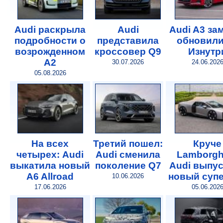
Audi раскрыла
Audi
Audi A3 за
подробности о
представила
обновили
возрожденном
кроссовер Q9
Изнутр
A2
30.07.2026
24.06.202
05.08.2026
На всех
Третий пошел:
Круче
четырех: Audi
Audi сменила
Lamborghi
выкатила новый
поколение Q7
Audi выпу
A6 Allroad
новый суп
10.06.2026
17.06.2026
05.06.202