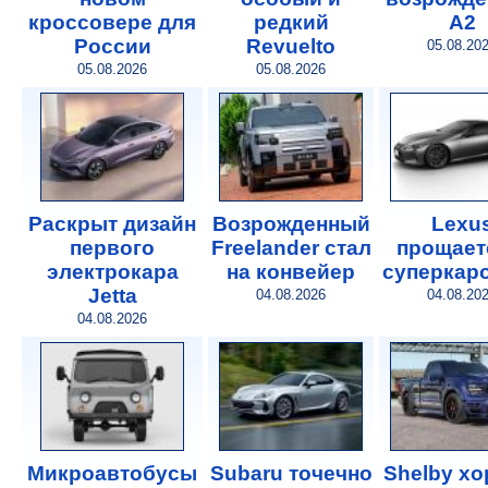
кроссовере для
редкий
A2
России
Revuelto
05.08.20
05.08.2026
05.08.2026
Раскрыт дизайн
Возрожденный
Lexu
первого
Freelander стал
прощает
электрокара
на конвейер
суперкар
Jetta
04.08.2026
04.08.20
04.08.2026
Микроавтобусы
Subaru точечно
Shelby х