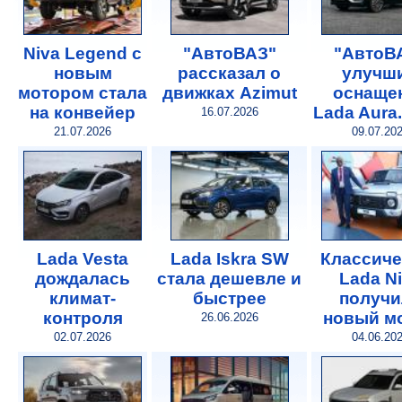
Niva Legend с
"АвтоВАЗ"
"АвтоВ
новым
рассказал о
улучш
мотором стала
движках Azimut
оснаще
на конвейер
Lada Aura
16.07.2026
21.07.2026
09.07.20
Lada Vesta
Lada Iskra SW
Классиче
дождалась
стала дешевле и
Lada N
климат-
быстрее
получи
контроля
новый м
26.06.2026
02.07.2026
04.06.20