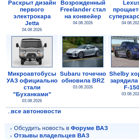
Раскрыт дизайн
Возрожденный
Lexu
первого
Freelander стал
прощает
электрокара
на конвейер
суперкар
Jetta
04.08.2026
04.08.20
04.08.2026
Микроавтобусы
Subaru точечно
Shelby х
УАЗ официально
обновила BRZ
зарядила
стали
F-15
03.08.2026
"Буханками"
03.08.20
03.08.2026
все автоновости
..
Обсудить новость в
Форуме ВАЗ
Отзывы владельцев ВАЗ