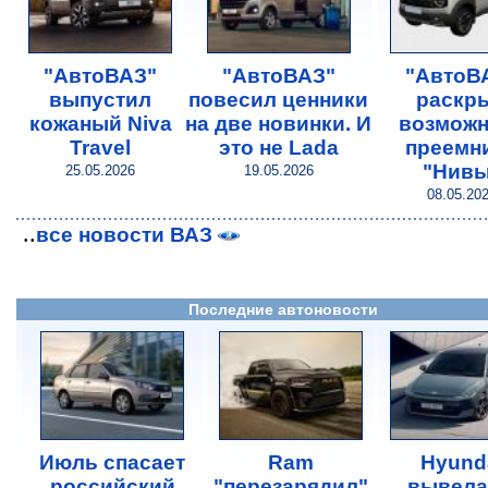
"АвтоВАЗ"
"АвтоВАЗ"
"АвтоВ
выпустил
повесил ценники
раскр
кожаный Niva
на две новинки. И
возможн
Travel
это не Lada
преемн
"Нивы
25.05.2026
19.05.2026
08.05.20
..
все новости ВАЗ
Последние автоновости
Июль спасает
Ram
Hyund
российский
"перезарядил"
вывела