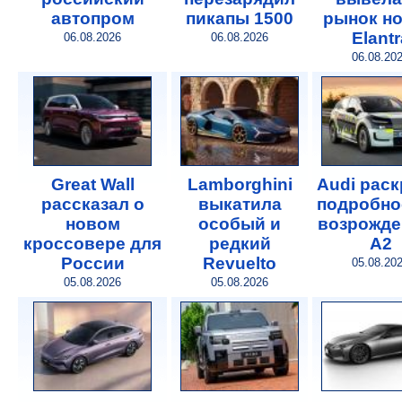
автопром
пикапы 1500
рынок н
Elantr
06.08.2026
06.08.2026
06.08.20
Great Wall
Lamborghini
Audi рас
рассказал о
выкатила
подробно
новом
особый и
возрожде
кроссовере для
редкий
A2
России
Revuelto
05.08.20
05.08.2026
05.08.2026