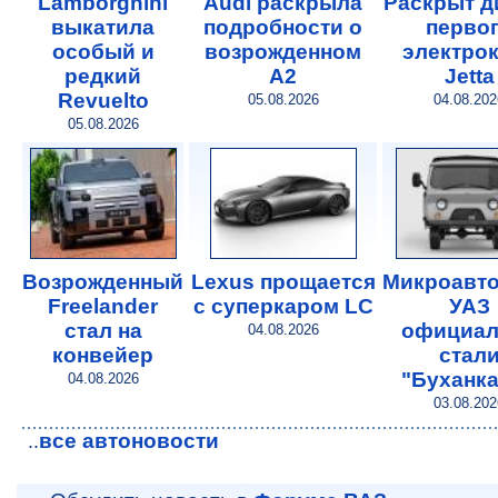
Lamborghini
Audi раскрыла
Раскрыт д
выкатила
подробности о
перво
особый и
возрожденном
электро
редкий
A2
Jetta
Revuelto
05.08.2026
04.08.202
05.08.2026
Возрожденный
Lexus прощается
Микроавт
Freelander
с суперкаром LC
УАЗ
стал на
официал
04.08.2026
конвейер
стал
"Буханк
04.08.2026
03.08.202
все автоновости
..