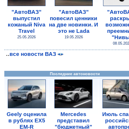
"АвтоВАЗ"
"АвтоВАЗ"
"АвтоВ
выпустил
повесил ценники
раскр
кожаный Niva
на две новинки. И
возможн
Travel
это не Lada
преемн
"Нивы
25.05.2026
19.05.2026
08.05.20
..
все новости ВАЗ
Последние автоновости
Geely оценила
Mercedes
Июль спа
в рублях EX5
представил
российс
EM-R
"бюджетный"
автопр