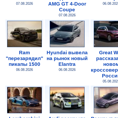
AMG GT 4-Door
07.08.2026
06.08.202
Coupe
07.08.2026
Ram
Hyundai вывела
Great W
"перезарядил"
на рынок новый
рассказ
пикапы 1500
Elantra
ново
кроссовер
06.08.2026
06.08.2026
Росси
05.08.202