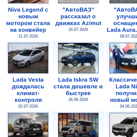
Niva Legend с
"АвтоВАЗ"
"АвтоВ
новым
рассказал о
улучш
мотором стала
движках Azimut
оснаще
на конвейер
Lada Aura
16.07.2026
21.07.2026
09.07.20
Lada Vesta
Lada Iskra SW
Классиче
дождалась
стала дешевле и
Lada N
климат-
быстрее
получи
контроля
новый м
26.06.2026
02.07.2026
04.06.20