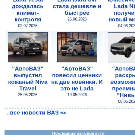
дождалась
стала дешевле и
Lada N
климат-
быстрее
получи
контроля
новый м
26.06.2026
02.07.2026
04.06.20
"АвтоВАЗ"
"АвтоВАЗ"
"АвтоВ
выпустил
повесил ценники
раскр
кожаный Niva
на две новинки. И
возможн
Travel
это не Lada
преемн
"Нивы
25.05.2026
19.05.2026
08.05.20
..
все новости ВАЗ
Последние автоновости