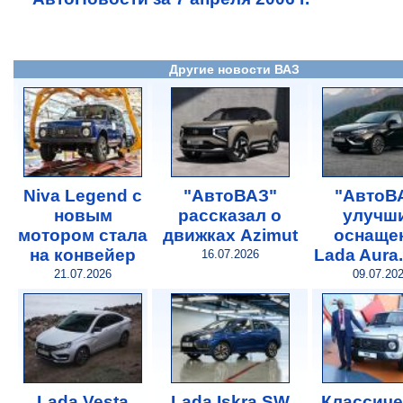
Другие новости ВАЗ
Niva Legend с
"АвтоВАЗ"
"АвтоВ
новым
рассказал о
улучш
мотором стала
движках Azimut
оснаще
на конвейер
Lada Aura
16.07.2026
21.07.2026
09.07.20
Lada Vesta
Lada Iskra SW
Классиче