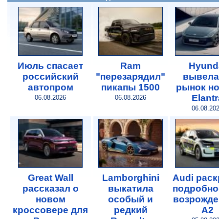
Июль спасает
Ram
Hyund
российский
"перезарядил"
вывела
автопром
пикапы 1500
рынок н
Elantr
06.08.2026
06.08.2026
06.08.20
Great Wall
Lamborghini
Audi рас
рассказал о
выкатила
подробно
новом
особый и
возрожде
кроссовере для
редкий
A2