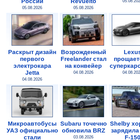
России
Revuelto
05.08.20
05.08.2026
05.08.2026
Раскрыт дизайн
Возрожденный
Lexu
первого
Freelander стал
прощает
электрокара
на конвейер
суперкар
Jetta
04.08.2026
04.08.20
04.08.2026
Микроавтобусы
Subaru точечно
Shelby х
УАЗ официально
обновила BRZ
зарядила
стали
F-15
03.08.2026