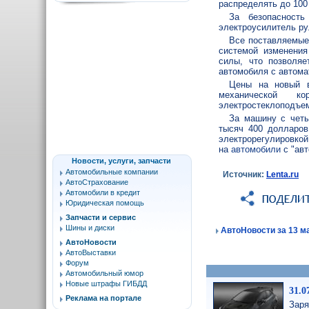
распределять до 100
За безопасность
электроусилитель ру
Все поставляемые
системой изменения
силы, что позволяе
автомобиля с автома
Цены на новый 
механической ко
электростеклоподъем
За машину с четы
тысяч 400 долларов
электрорегулировкой
на
автомобили
с "авт
Новости, услуги, запчасти
Автомобильные компании
Источник:
Lenta.ru
АвтоСтрахование
Автомобили в кредит
Юридическая помощь
Запчасти и сервис
Шины и диски
АвтоНовости за 13 ма
АвтоНовости
АвтоВыставки
Форум
Автомобильный юмор
Новые штрафы ГИБДД
31.0
Реклама на портале
Заря