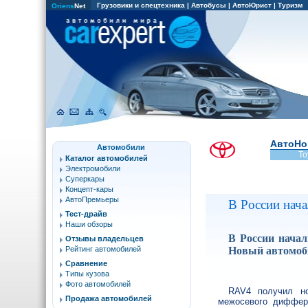
Грузовики и спецтехника
|
Автобусы
|
АвтоЮрист
|
Туризм
Oriens
Net
АвтоНо
Автомобили
To
Каталог автомобилей
Электромобили
Суперкары
Концепт-кары
АвтоПремьеры
В России нач
Тест-драйв
Наши обзоры
В России нача
Отзывы владельцев
Новый автомоби
Рейтинг автомобилей
Сравнение
Типы кузова
Фото автомобилей
RAV4 получил но
Продажа автомобилей
межосевого диффере