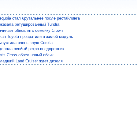
equoia стал брутальнее после рестайлинга
оказала ретушированный Tundra
ачинает обновлять семейку Crown
кап Toyota превратили в жилой модуль
ыпустила очень злую Corolla
сделала особый ретро-внедорожник
aris Cross обрел новый облик
ладший Land Cruiser ждет дизеля