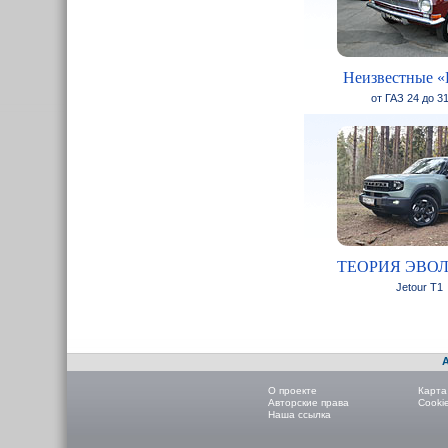
Неизвестные «
от ГАЗ 24 до 3
ТЕОРИЯ ЭВО
Jetour T1
О проекте
Карта
Авторские права
Cooki
Наша ссылка