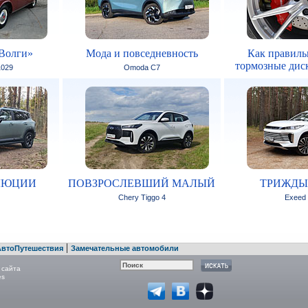
Волги»
Мода и повседневность
Как правиль
тормозные дис
1029
Omoda C7
ЛЮЦИИ
ПОВЗРОСЛЕВШИЙ МАЛЫЙ
ТРИЖДЫ
Chery Tiggo 4
Exeed
|
АвтоПутешествия
Замечательные автомобили
 сайта
es