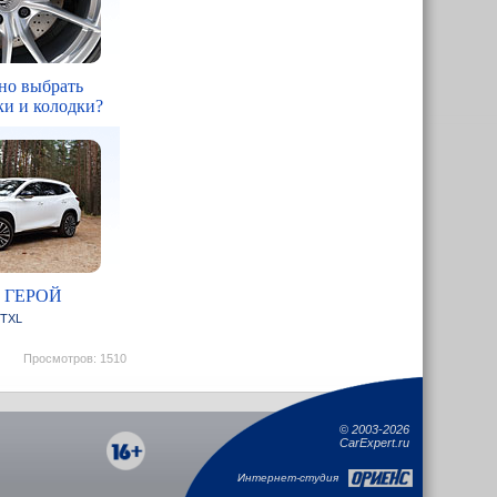
но выбрать
ки и колодки?
 ГЕРОЙ
 TXL
Просмотров: 1510
©
2003-2026
CarExpert.ru
Интернет-студия