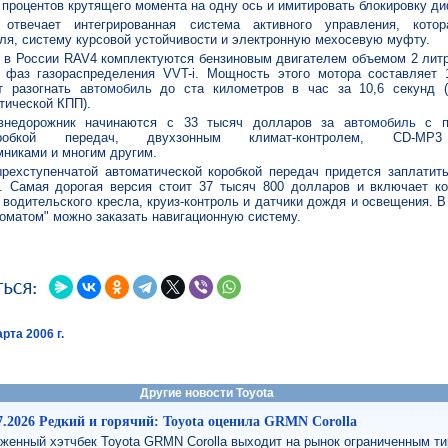
 процентов крутящего момента на одну ось и имитировать блокировку 
 отвечает интегрированная система активного управления, котор
ля, систему курсовой устойчивости и электронную мехосевую муфту.
 в России RAV4 комплектуются бензиновым двигателем объемом 2 лит
 фаз газораспределения VVT-i. Мощность этого мотора составляет
т разогнать
автомобиль
до ста километров в час за 10,6 секунд (
тической КПП).
внедорожник начинаются с 33 тысяч долларов за
автомобиль
с пя
робкой передач, двухзонным климат-контролем, CD-MP3
никами и многим другим.
рехступенчатой автоматической коробкой передач придется заплатит
. Самая дорогая версия стоит 37 тысяч 800 долларов и включает к
 водительского кресла, круиз-контроль и датчики дождя и освещения. В
оматом" можно заказать навигационную систему.
рта 2006 г.
Другие новости Toyota
7.2026 Редкий и горячий: Toyota оценила GRMN Corolla
женный хэтчбек Toyota GRMN Corolla выходит на рынок ограниченным т