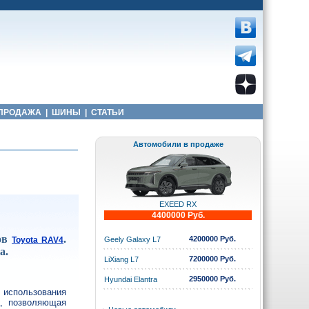
ПРОДАЖА
|
ШИНЫ
|
СТАТЬИ
Автомобили в продаже
EXEED RX
4400000 Руб.
ков
.
4200000 Руб.
Toyota RAV4
Geely Galaxy L7
а.
7200000 Руб.
LiXiang L7
2950000 Руб.
Hyundai Elantra
использования
а, позволяющая